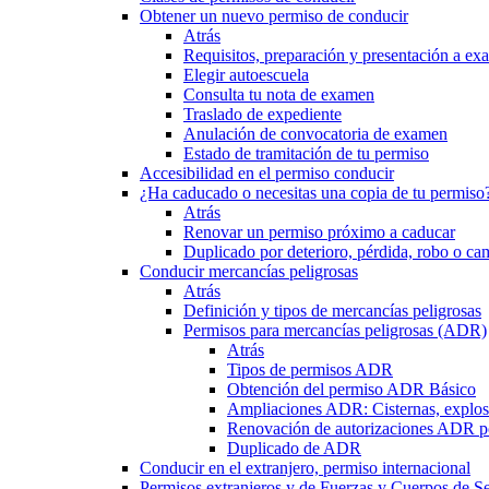
Obtener un nuevo permiso de conducir
Atrás
Requisitos, preparación y presentación a e
Elegir autoescuela
Consulta tu nota de examen
Traslado de expediente
Anulación de convocatoria de examen
Estado de tramitación de tu permiso
Accesibilidad en el permiso conducir
¿Ha caducado o necesitas una copia de tu permiso
Atrás
Renovar un permiso próximo a caducar
Duplicado por deterioro, pérdida, robo o ca
Conducir mercancías peligrosas
Atrás
Definición y tipos de mercancías peligrosas
Permisos para mercancías peligrosas (ADR)
Atrás
Tipos de permisos ADR
Obtención del permiso ADR Básico
Ampliaciones ADR: Cisternas, explosi
Renovación de autorizaciones ADR p
Duplicado de ADR
Conducir en el extranjero, permiso internacional
Permisos extranjeros y de Fuerzas y Cuerpos de S