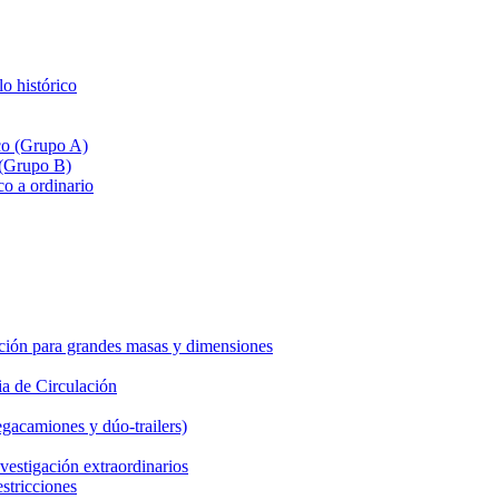
lo histórico
ico (Grupo A)
 (Grupo B)
co a ordinario
ción para grandes masas y dimensiones
a de Circulación
gacamiones y dúo-trailers)
vestigación extraordinarios
estricciones