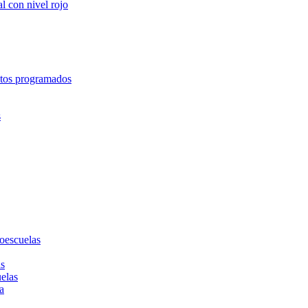
l con nivel rojo
entos programados
s
toescuelas
as
uelas
a