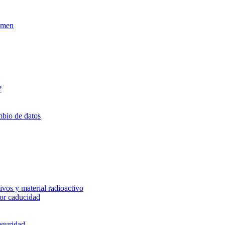
xamen
?
mbio de datos
vos y material radioactivo
or caducidad
eguridad