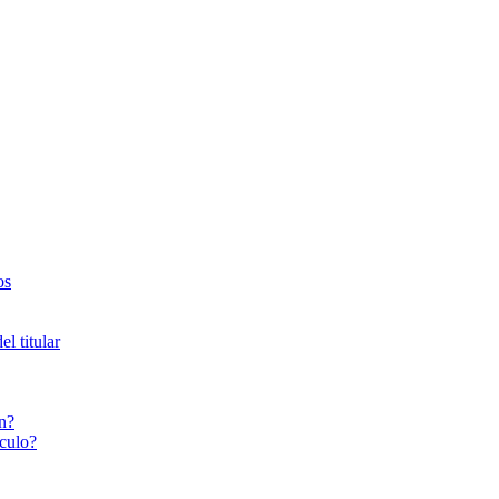
os
l titular
n?
culo?