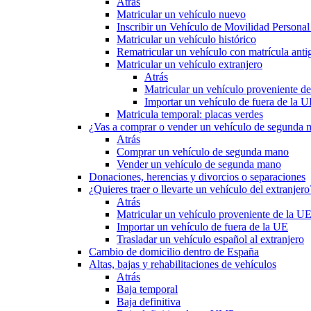
Atrás
Matricular un vehículo nuevo
Inscribir un Vehículo de Movilidad Person
Matricular un vehículo histórico
Rematricular un vehículo con matrícula anti
Matricular un vehículo extranjero
Atrás
Matricular un vehículo proveniente d
Importar un vehículo de fuera de la 
Matricula temporal: placas verdes
¿Vas a comprar o vender un vehículo de segunda
Atrás
Comprar un vehículo de segunda mano
Vender un vehículo de segunda mano
Donaciones, herencias y divorcios o separaciones
¿Quieres traer o llevarte un vehículo del extranjero
Atrás
Matricular un vehículo proveniente de la U
Importar un vehículo de fuera de la UE
Trasladar un vehículo español al extranjero
Cambio de domicilio dentro de España
Altas, bajas y rehabilitaciones de vehículos
Atrás
Baja temporal
Baja definitiva