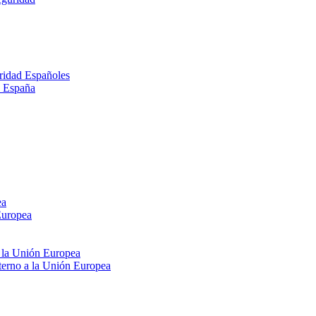
ridad Españoles
n España
ea
Europea
e la Unión Europea
xterno a la Unión Europea