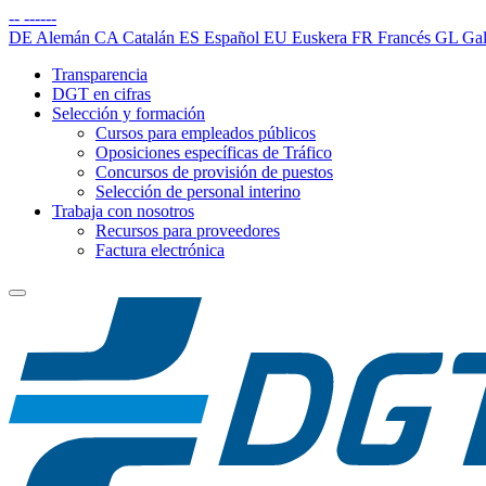
--
------
DE
Alemán
CA
Catalán
ES
Español
EU
Euskera
FR
Francés
GL
Gal
Transparencia
DGT en cifras
Selección y formación
Cursos para empleados públicos
Oposiciones específicas de Tráfico
Concursos de provisión de puestos
Selección de personal interino
Trabaja con nosotros
Recursos para proveedores
Factura electrónica