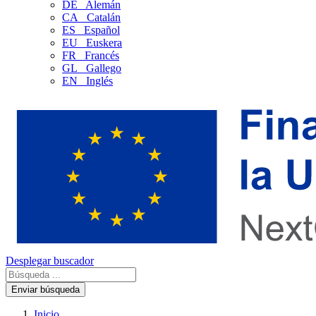
DE
Alemán
CA
Catalán
ES
Español
EU
Euskera
FR
Francés
GL
Gallego
EN
Inglés
Desplegar buscador
Enviar búsqueda
Inicio