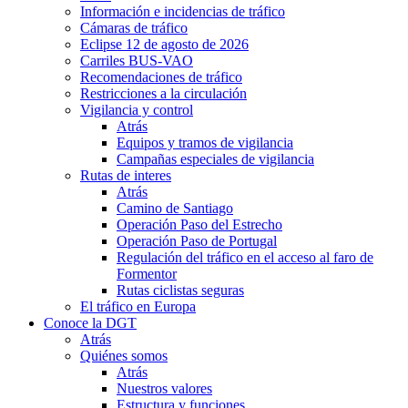
Información e incidencias de tráfico
Cámaras de tráfico
Eclipse 12 de agosto de 2026
Carriles BUS-VAO
Recomendaciones de tráfico
Restricciones a la circulación
Vigilancia y control
Atrás
Equipos y tramos de vigilancia
Campañas especiales de vigilancia
Rutas de interes
Atrás
Camino de Santiago
Operación Paso del Estrecho
Operación Paso de Portugal
Regulación del tráfico en el acceso al faro de
Formentor
Rutas ciclistas seguras
El tráfico en Europa
Conoce la DGT
Atrás
Quiénes somos
Atrás
Nuestros valores
Estructura y funciones