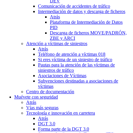
DEV
Comunicación de accidentes de tráfico
Intermediación de datos y descarga de ficheros
Atrás
Plataforma de Intermediación de Datos
PID
Descarga de ficheros MOVE/PADRÓN,
ZBE y ARCI
Atención a víctimas de siniestros
Atrás
Teléfono de atención a víctimas 018
Si eres víctima de un siniestro de tráfico
Pautas para la atención de las víctimas de
siniestros de tráfico
Asociaciones de Víctimas
Subvenciones destinadas a asociaciones de
víctimas
Centro de documentación
Muévete con seguridad
Atrás
Vías más seguras
Tecnología e innovación en carretera
Atrás
DGT 3.0
Forma parte de la DGT 3.0