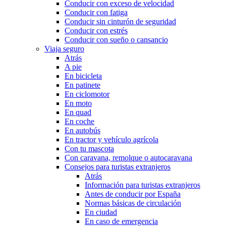
Conducir con exceso de velocidad
Conducir con fatiga
Conducir sin cinturón de seguridad
Conducir con estrés
Conducir con sueño o cansancio
Viaja seguro
Atrás
A pie
En bicicleta
En patinete
En ciclomotor
En moto
En quad
En coche
En autobús
En tractor y vehículo agrícola
Con tu mascota
Con caravana, remolque o autocaravana
Consejos para turistas extranjeros
Atrás
Información para turistas extranjeros
Antes de conducir por España
Normas básicas de circulación
En ciudad
En caso de emergencia