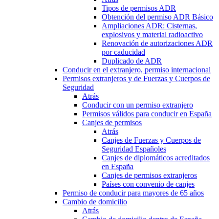
Tipos de permisos ADR
Obtención del permiso ADR Básico
Ampliaciones ADR: Cisternas,
explosivos y material radioactivo
Renovación de autorizaciones ADR
por caducidad
Duplicado de ADR
Conducir en el extranjero, permiso internacional
Permisos extranjeros y de Fuerzas y Cuerpos de
Seguridad
Atrás
Conducir con un permiso extranjero
Permisos válidos para conducir en España
Canjes de permisos
Atrás
Canjes de Fuerzas y Cuerpos de
Seguridad Españoles
Canjes de diplomáticos acreditados
en España
Canjes de permisos extranjeros
Países con convenio de canjes
Permiso de conducir para mayores de 65 años
Cambio de domicilio
Atrás