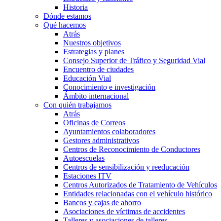
Historia
Dónde estamos
Qué hacemos
Atrás
Nuestros objetivos
Estrategias y planes
Consejo Superior de Tráfico y Seguridad Vial
Encuentro de ciudades
Educación Vial
Conocimiento e investigación
Ámbito internacional
Con quién trabajamos
Atrás
Oficinas de Correos
Ayuntamientos colaboradores
Gestores administrativos
Centros de Reconocimiento de Conductores
Autoescuelas
Centros de sensibilización y reeducación
Estaciones ITV
Centros Autorizados de Tratamiento de Vehículos
Entidades relacionadas con el vehículo histórico
Bancos y cajas de ahorro
Asociaciones de víctimas de accidentes
Talleres y asociaciones de talleres