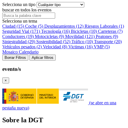
Selecciona un tipo
buscar en todos los eventos
Selecciona un tema
Ciudad (15)
Coche (5)
Desplazamientos (12)
Riesgos Laborales (1)
Seguridad Vial (171)
Tecnología (16)
Bicicletas (10)
Carreteras (7)
Conductores (19)
Motocicletas (9)
Movilidad (121)
Peatones (9)
Siniestralidad (29)
Sostenibilidad (52)
Tráfico (10)
Transporte (20)
Vehículos pesados (2)
Velocidad (8)
Victimas (16)
VMP (5)
Mosaico
Calendario
Borrar Filtros
Aplicar filtros
evento/s
×
(se abre en una
pestaña nueva)
Sobre la DGT