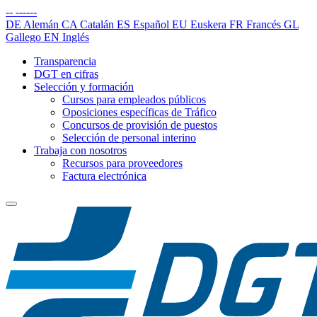
--
------
DE
Alemán
CA
Catalán
ES
Español
EU
Euskera
FR
Francés
GL
Gallego
EN
Inglés
Transparencia
DGT en cifras
Selección y formación
Cursos para empleados públicos
Oposiciones específicas de Tráfico
Concursos de provisión de puestos
Selección de personal interino
Trabaja con nosotros
Recursos para proveedores
Factura electrónica