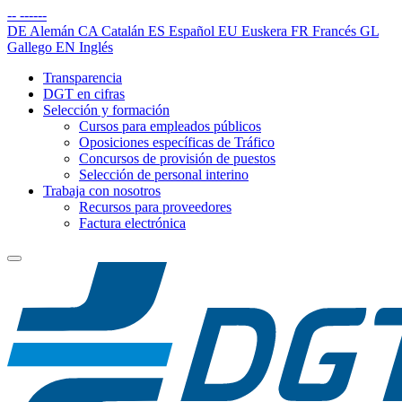
--
------
DE
Alemán
CA
Catalán
ES
Español
EU
Euskera
FR
Francés
GL
Gallego
EN
Inglés
Transparencia
DGT en cifras
Selección y formación
Cursos para empleados públicos
Oposiciones específicas de Tráfico
Concursos de provisión de puestos
Selección de personal interino
Trabaja con nosotros
Recursos para proveedores
Factura electrónica