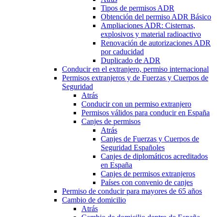
Tipos de permisos ADR
Obtención del permiso ADR Básico
Ampliaciones ADR: Cisternas,
explosivos y material radioactivo
Renovación de autorizaciones ADR
por caducidad
Duplicado de ADR
Conducir en el extranjero, permiso internacional
Permisos extranjeros y de Fuerzas y Cuerpos de
Seguridad
Atrás
Conducir con un permiso extranjero
Permisos válidos para conducir en España
Canjes de permisos
Atrás
Canjes de Fuerzas y Cuerpos de
Seguridad Españoles
Canjes de diplomáticos acreditados
en España
Canjes de permisos extranjeros
Países con convenio de canjes
Permiso de conducir para mayores de 65 años
Cambio de domicilio
Atrás