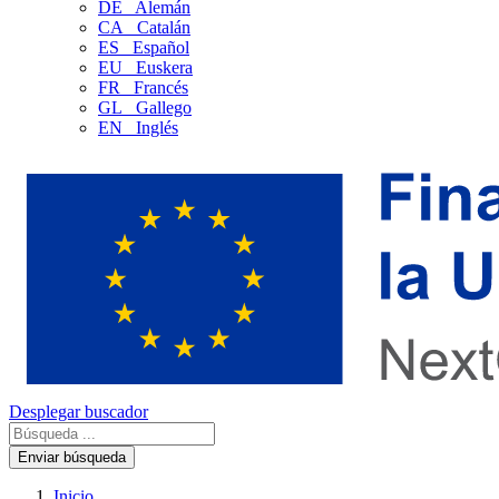
DE
Alemán
CA
Catalán
ES
Español
EU
Euskera
FR
Francés
GL
Gallego
EN
Inglés
Desplegar buscador
Enviar búsqueda
Inicio