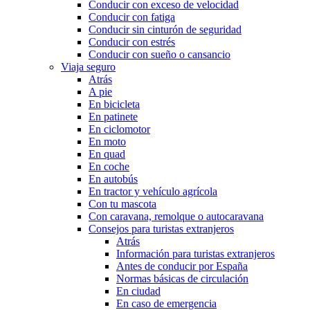
Conducir con exceso de velocidad
Conducir con fatiga
Conducir sin cinturón de seguridad
Conducir con estrés
Conducir con sueño o cansancio
Viaja seguro
Atrás
A pie
En bicicleta
En patinete
En ciclomotor
En moto
En quad
En coche
En autobús
En tractor y vehículo agrícola
Con tu mascota
Con caravana, remolque o autocaravana
Consejos para turistas extranjeros
Atrás
Información para turistas extranjeros
Antes de conducir por España
Normas básicas de circulación
En ciudad
En caso de emergencia