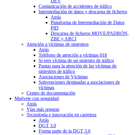
DEV
Comunicación de accidentes de tráfico
Intermediación de datos y descarga de ficheros
Atrás
Plataforma de Intermediación de Datos
PID
Descarga de ficheros MOVE/PADRÓN,
ZBE y ARCI
Atención a víctimas de siniestros
Atrás
Teléfono de atención a víctimas 018
Si eres víctima de un siniestro de tráfico
Pautas para la atención de las víctimas de
siniestros de tráfico
Asociaciones de Víctimas
Subvenciones destinadas a asociaciones de
víctimas
Centro de documentación
Muévete con seguridad
Atrás
Vías más seguras
Tecnología e innovación en carretera
Atrás
DGT 3.0
Forma parte de la DGT 3.0