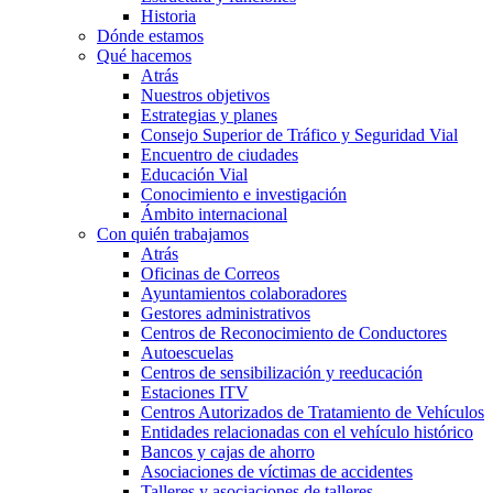
Historia
Dónde estamos
Qué hacemos
Atrás
Nuestros objetivos
Estrategias y planes
Consejo Superior de Tráfico y Seguridad Vial
Encuentro de ciudades
Educación Vial
Conocimiento e investigación
Ámbito internacional
Con quién trabajamos
Atrás
Oficinas de Correos
Ayuntamientos colaboradores
Gestores administrativos
Centros de Reconocimiento de Conductores
Autoescuelas
Centros de sensibilización y reeducación
Estaciones ITV
Centros Autorizados de Tratamiento de Vehículos
Entidades relacionadas con el vehículo histórico
Bancos y cajas de ahorro
Asociaciones de víctimas de accidentes
Talleres y asociaciones de talleres