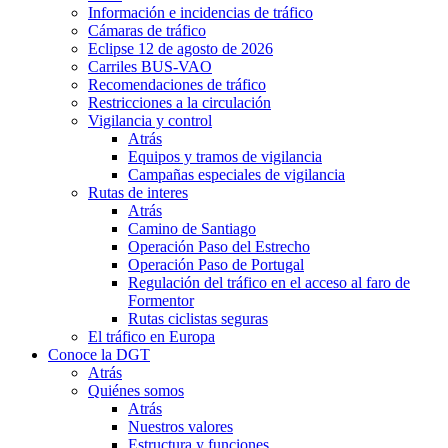
Información e incidencias de tráfico
Cámaras de tráfico
Eclipse 12 de agosto de 2026
Carriles BUS-VAO
Recomendaciones de tráfico
Restricciones a la circulación
Vigilancia y control
Atrás
Equipos y tramos de vigilancia
Campañas especiales de vigilancia
Rutas de interes
Atrás
Camino de Santiago
Operación Paso del Estrecho
Operación Paso de Portugal
Regulación del tráfico en el acceso al faro de
Formentor
Rutas ciclistas seguras
El tráfico en Europa
Conoce la DGT
Atrás
Quiénes somos
Atrás
Nuestros valores
Estructura y funciones