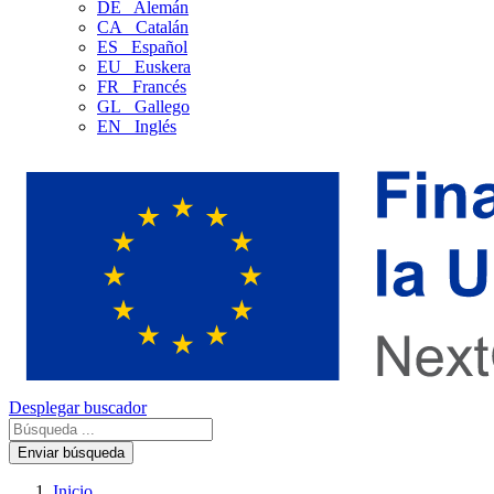
DE
Alemán
CA
Catalán
ES
Español
EU
Euskera
FR
Francés
GL
Gallego
EN
Inglés
Desplegar buscador
Enviar búsqueda
Inicio