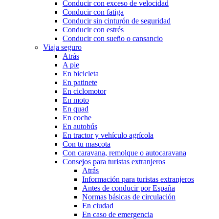
Conducir con exceso de velocidad
Conducir con fatiga
Conducir sin cinturón de seguridad
Conducir con estrés
Conducir con sueño o cansancio
Viaja seguro
Atrás
A pie
En bicicleta
En patinete
En ciclomotor
En moto
En quad
En coche
En autobús
En tractor y vehículo agrícola
Con tu mascota
Con caravana, remolque o autocaravana
Consejos para turistas extranjeros
Atrás
Información para turistas extranjeros
Antes de conducir por España
Normas básicas de circulación
En ciudad
En caso de emergencia