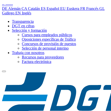
--
------
DE
Alemán
CA
Catalán
ES
Español
EU
Euskera
FR
Francés
GL
Gallego
EN
Inglés
Transparencia
DGT en cifras
Selección y formación
Cursos para empleados públicos
Oposiciones específicas de Tráfico
Concursos de provisión de puestos
Selección de personal interino
Trabaja con nosotros
Recursos para proveedores
Factura electrónica