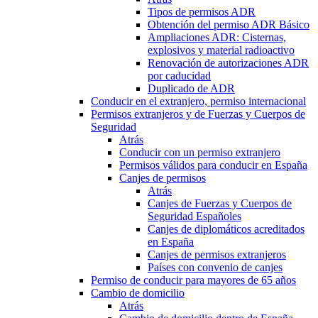
Tipos de permisos ADR
Obtención del permiso ADR Básico
Ampliaciones ADR: Cisternas,
explosivos y material radioactivo
Renovación de autorizaciones ADR
por caducidad
Duplicado de ADR
Conducir en el extranjero, permiso internacional
Permisos extranjeros y de Fuerzas y Cuerpos de
Seguridad
Atrás
Conducir con un permiso extranjero
Permisos válidos para conducir en España
Canjes de permisos
Atrás
Canjes de Fuerzas y Cuerpos de
Seguridad Españoles
Canjes de diplomáticos acreditados
en España
Canjes de permisos extranjeros
Países con convenio de canjes
Permiso de conducir para mayores de 65 años
Cambio de domicilio
Atrás