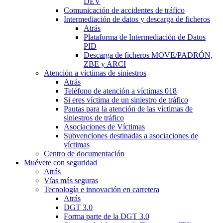
DEV
Comunicación de accidentes de tráfico
Intermediación de datos y descarga de ficheros
Atrás
Plataforma de Intermediación de Datos
PID
Descarga de ficheros MOVE/PADRÓN,
ZBE y ARCI
Atención a víctimas de siniestros
Atrás
Teléfono de atención a víctimas 018
Si eres víctima de un siniestro de tráfico
Pautas para la atención de las víctimas de
siniestros de tráfico
Asociaciones de Víctimas
Subvenciones destinadas a asociaciones de
víctimas
Centro de documentación
Muévete con seguridad
Atrás
Vías más seguras
Tecnología e innovación en carretera
Atrás
DGT 3.0
Forma parte de la DGT 3.0