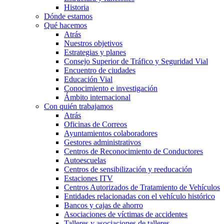
Historia
Dónde estamos
Qué hacemos
Atrás
Nuestros objetivos
Estrategias y planes
Consejo Superior de Tráfico y Seguridad Vial
Encuentro de ciudades
Educación Vial
Conocimiento e investigación
Ámbito internacional
Con quién trabajamos
Atrás
Oficinas de Correos
Ayuntamientos colaboradores
Gestores administrativos
Centros de Reconocimiento de Conductores
Autoescuelas
Centros de sensibilización y reeducación
Estaciones ITV
Centros Autorizados de Tratamiento de Vehículos
Entidades relacionadas con el vehículo histórico
Bancos y cajas de ahorro
Asociaciones de víctimas de accidentes
Talleres y asociaciones de talleres