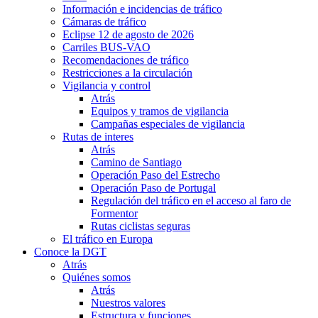
Información e incidencias de tráfico
Cámaras de tráfico
Eclipse 12 de agosto de 2026
Carriles BUS-VAO
Recomendaciones de tráfico
Restricciones a la circulación
Vigilancia y control
Atrás
Equipos y tramos de vigilancia
Campañas especiales de vigilancia
Rutas de interes
Atrás
Camino de Santiago
Operación Paso del Estrecho
Operación Paso de Portugal
Regulación del tráfico en el acceso al faro de
Formentor
Rutas ciclistas seguras
El tráfico en Europa
Conoce la DGT
Atrás
Quiénes somos
Atrás
Nuestros valores
Estructura y funciones