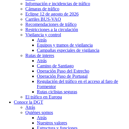
Información e incidencias de tráfico
Cámaras de tráfico
Eclipse 12 de agosto de 2026
Carriles BUS-VAO
Recomendaciones de tráfico
Restricciones a la circulación
Vigilancia y control
Atrás
Equipos y tramos de vigilancia
Campañas especiales de vigilancia
Rutas de interes
Atrás
Camino de Santiago
Operación Paso del Estrecho
Operación Paso de Portugal
Regulación del tráfico en el acceso al faro de
Formentor
Rutas ciclistas seguras
El tráfico en Europa
Conoce la DGT
Atrás
Quiénes somos
Atrás
Nuestros valores
Estructura y funciones