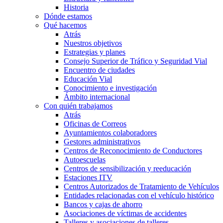
Historia
Dónde estamos
Qué hacemos
Atrás
Nuestros objetivos
Estrategias y planes
Consejo Superior de Tráfico y Seguridad Vial
Encuentro de ciudades
Educación Vial
Conocimiento e investigación
Ámbito internacional
Con quién trabajamos
Atrás
Oficinas de Correos
Ayuntamientos colaboradores
Gestores administrativos
Centros de Reconocimiento de Conductores
Autoescuelas
Centros de sensibilización y reeducación
Estaciones ITV
Centros Autorizados de Tratamiento de Vehículos
Entidades relacionadas con el vehículo histórico
Bancos y cajas de ahorro
Asociaciones de víctimas de accidentes
Talleres y asociaciones de talleres