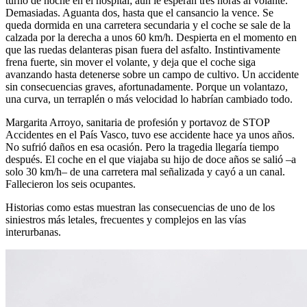
turno de noche en el hospital; aún le esperan tres horas al volante.
Demasiadas. Aguanta dos, hasta que el cansancio la vence. Se
queda dormida en una carretera secundaria y el coche se sale de la
calzada por la derecha a unos 60 km/h. Despierta en el momento en
que las ruedas delanteras pisan fuera del asfalto. Instintivamente
frena fuerte, sin mover el volante, y deja que el coche siga
avanzando hasta detenerse sobre un campo de cultivo. Un accidente
sin consecuencias graves, afortunadamente. Porque un volantazo,
una curva, un terraplén o más velocidad lo habrían cambiado todo.
Margarita Arroyo, sanitaria de profesión y portavoz de STOP
Accidentes en el País Vasco, tuvo ese accidente hace ya unos años.
No sufrió daños en esa ocasión. Pero la tragedia llegaría tiempo
después. El coche en el que viajaba su hijo de doce años se salió –a
solo 30 km/h– de una carretera mal señalizada y cayó a un canal.
Fallecieron los seis ocupantes.
Historias como estas muestran las consecuencias de uno de los
siniestros más letales, frecuentes y complejos en las vías
interurbanas.