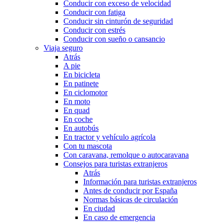
Conducir con exceso de velocidad
Conducir con fatiga
Conducir sin cinturón de seguridad
Conducir con estrés
Conducir con sueño o cansancio
Viaja seguro
Atrás
A pie
En bicicleta
En patinete
En ciclomotor
En moto
En quad
En coche
En autobús
En tractor y vehículo agrícola
Con tu mascota
Con caravana, remolque o autocaravana
Consejos para turistas extranjeros
Atrás
Información para turistas extranjeros
Antes de conducir por España
Normas básicas de circulación
En ciudad
En caso de emergencia