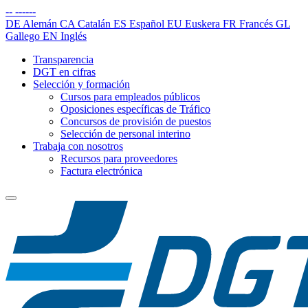
--
------
DE
Alemán
CA
Catalán
ES
Español
EU
Euskera
FR
Francés
GL
Gallego
EN
Inglés
Transparencia
DGT en cifras
Selección y formación
Cursos para empleados públicos
Oposiciones específicas de Tráfico
Concursos de provisión de puestos
Selección de personal interino
Trabaja con nosotros
Recursos para proveedores
Factura electrónica