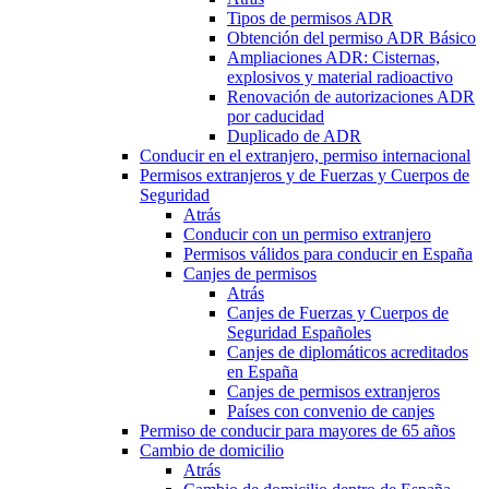
Tipos de permisos ADR
Obtención del permiso ADR Básico
Ampliaciones ADR: Cisternas,
explosivos y material radioactivo
Renovación de autorizaciones ADR
por caducidad
Duplicado de ADR
Conducir en el extranjero, permiso internacional
Permisos extranjeros y de Fuerzas y Cuerpos de
Seguridad
Atrás
Conducir con un permiso extranjero
Permisos válidos para conducir en España
Canjes de permisos
Atrás
Canjes de Fuerzas y Cuerpos de
Seguridad Españoles
Canjes de diplomáticos acreditados
en España
Canjes de permisos extranjeros
Países con convenio de canjes
Permiso de conducir para mayores de 65 años
Cambio de domicilio
Atrás