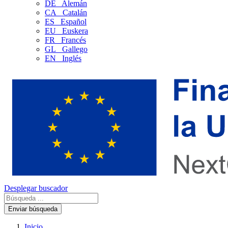
DE
Alemán
CA
Catalán
ES
Español
EU
Euskera
FR
Francés
GL
Gallego
EN
Inglés
Desplegar buscador
Enviar búsqueda
Inicio