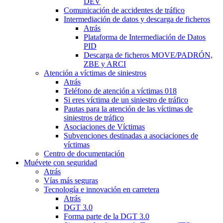
DEV
Comunicación de accidentes de tráfico
Intermediación de datos y descarga de ficheros
Atrás
Plataforma de Intermediación de Datos
PID
Descarga de ficheros MOVE/PADRÓN,
ZBE y ARCI
Atención a víctimas de siniestros
Atrás
Teléfono de atención a víctimas 018
Si eres víctima de un siniestro de tráfico
Pautas para la atención de las víctimas de
siniestros de tráfico
Asociaciones de Víctimas
Subvenciones destinadas a asociaciones de
víctimas
Centro de documentación
Muévete con seguridad
Atrás
Vías más seguras
Tecnología e innovación en carretera
Atrás
DGT 3.0
Forma parte de la DGT 3.0