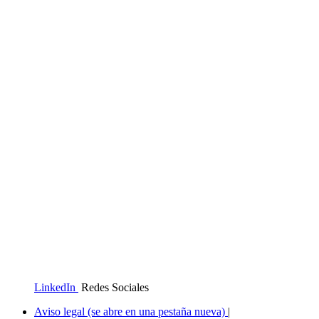
LinkedIn
Redes Sociales
Aviso legal
(se abre en una pestaña nueva)
|