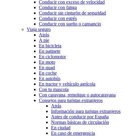
Conducir con exceso de velocidad
Conducir con fatiga
Conducir sin cinturón de seguridad
Conducir con estrés
Conducir con sueño o cansancio
Viaja seguro
Atrás
A pie
En bicicleta
En patinete
En ciclomotor
En moto
En quad
En coche
En autobús
En tractor y vehículo agrícola
Con tu mascota
Con caravana, remolque o autocaravana
Consejos para turistas extranjeros
Atrás
Información para turistas extranjeros
Antes de conducir por España
Normas básicas de circulación
En ciudad
En caso de emergencia