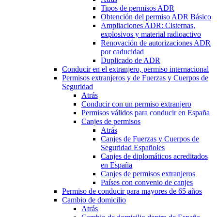
Tipos de permisos ADR
Obtención del permiso ADR Básico
Ampliaciones ADR: Cisternas,
explosivos y material radioactivo
Renovación de autorizaciones ADR
por caducidad
Duplicado de ADR
Conducir en el extranjero, permiso internacional
Permisos extranjeros y de Fuerzas y Cuerpos de
Seguridad
Atrás
Conducir con un permiso extranjero
Permisos válidos para conducir en España
Canjes de permisos
Atrás
Canjes de Fuerzas y Cuerpos de
Seguridad Españoles
Canjes de diplomáticos acreditados
en España
Canjes de permisos extranjeros
Países con convenio de canjes
Permiso de conducir para mayores de 65 años
Cambio de domicilio
Atrás