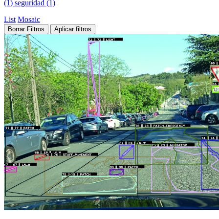
(1)
seguridad (1)
List
Mosaic
Borrar Filtros
Aplicar filtros