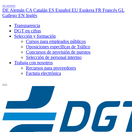
--
------
DE
Alemán
CA
Catalán
ES
Español
EU
Euskera
FR
Francés
GL
Gallego
EN
Inglés
Transparencia
DGT en cifras
Selección y formación
Cursos para empleados públicos
Oposiciones específicas de Tráfico
Concursos de provisión de puestos
Selección de personal interino
Trabaja con nosotros
Recursos para proveedores
Factura electrónica