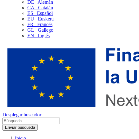
DE
Alemán
CA
Catalán
ES
Español
EU
Euskera
FR
Francés
GL
Gallego
EN
Inglés
Desplegar buscador
Enviar búsqueda
Inicio