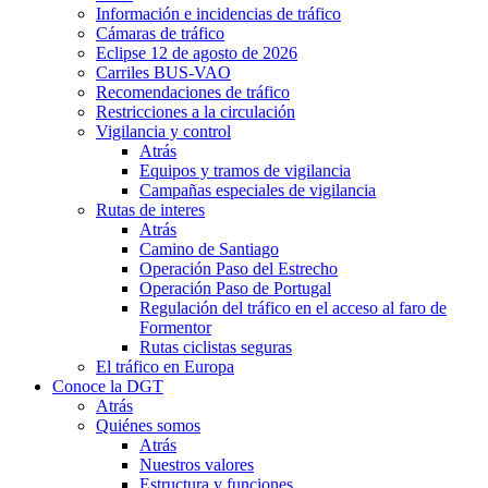
Información e incidencias de tráfico
Cámaras de tráfico
Eclipse 12 de agosto de 2026
Carriles BUS-VAO
Recomendaciones de tráfico
Restricciones a la circulación
Vigilancia y control
Atrás
Equipos y tramos de vigilancia
Campañas especiales de vigilancia
Rutas de interes
Atrás
Camino de Santiago
Operación Paso del Estrecho
Operación Paso de Portugal
Regulación del tráfico en el acceso al faro de
Formentor
Rutas ciclistas seguras
El tráfico en Europa
Conoce la DGT
Atrás
Quiénes somos
Atrás
Nuestros valores
Estructura y funciones