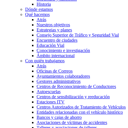
Historia
Dónde estamos
Qué hacemos
Atrás
Nuestros objetivos
Estrategias y planes
Consejo Superior de Tráfico y Seguridad Vial
Encuentro de ciudades
Educación Vial
Conocimiento e investigación
Ámbito internacional
Con quién trabajamos
Atrás
Oficinas de Correos
Ayuntamientos colaboradores
Gestores administrativos
Centros de Reconocimiento de Conductores
Autoescuelas
Centros de sensibilización y reeducación
Estaciones ITV
Centros Autorizados de Tratamiento de Vehículos
Entidades relacionadas con el vehículo histórico
Bancos y cajas de ahorro
Asociaciones de víctimas de accidentes
Talleres y asociaciones de talleres