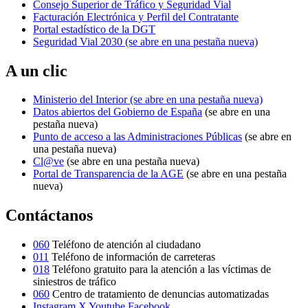
Consejo Superior de Tráfico y Seguridad Vial
Facturación Electrónica y Perfil del Contratante
Portal estadístico de la DGT
Seguridad Vial 2030
(se abre en una pestaña nueva)
A un clic
Ministerio del Interior
(se abre en una pestaña nueva)
Datos abiertos del Gobierno de España
(se abre en una
pestaña nueva)
Punto de acceso a las Administraciones Públicas
(se abre en
una pestaña nueva)
Cl@ve
(se abre en una pestaña nueva)
Portal de Transparencia de la AGE
(se abre en una pestaña
nueva)
Contáctanos
060
Teléfono de atención al ciudadano
011
Teléfono de información de carreteras
018
Teléfono gratuito para la atención a las víctimas de
siniestros de tráfico
060
Centro de tratamiento de denuncias automatizadas
Instagram
X
Youtube
Facebook