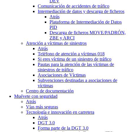
DEV
Comunicación de accidentes de tráfico
Intermediación de datos y descarga de ficheros
Atrás
Plataforma de Intermediación de Datos
PID
Descarga de ficheros MOVE/PADRÓN,
ZBE y ARCI
Atención a víctimas de siniestros
Atrás
Teléfono de atención a víctimas 018
Si eres víctima de un siniestro de tráfico
Pautas para la atención de las víctimas de
siniestros de tráfico
Asociaciones de Víctimas
Subvenciones destinadas a asociaciones de
víctimas
Centro de documentación
Muévete con seguridad
Atrás
Vías más seguras
Tecnología e innovación en carretera
Atrás
DGT 3.0
Forma parte de la DGT 3.0