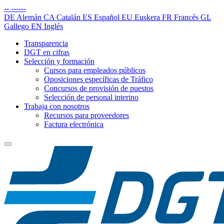
--
------
DE
Alemán
CA
Catalán
ES
Español
EU
Euskera
FR
Francés
GL
Gallego
EN
Inglés
Transparencia
DGT en cifras
Selección y formación
Cursos para empleados públicos
Oposiciones específicas de Tráfico
Concursos de provisión de puestos
Selección de personal interino
Trabaja con nosotros
Recursos para proveedores
Factura electrónica