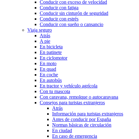
Conducir con exceso de velocidad
Conducir con fatiga
Conducir sin cinturón de seguridad
Conducir con estrés
Conducir con sueño o cansancio
Viaja seguro
Atrás
A pie
En bicicleta
En patinete
En ciclomotor
En moto
En quad
En coche
En autobús
En tractor y vehículo agrícola
Con tu mascota
Con caravana, remolque o autocaravana
Consejos para turistas extranjeros
Atrás
Información para turistas extranjeros
Antes de conducir por España
Normas básicas de circulación
En ciudad
En caso de emergencia