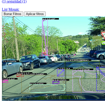
(1)
seguridad (1)
List
Mosaic
Borrar Filtros
Aplicar filtros