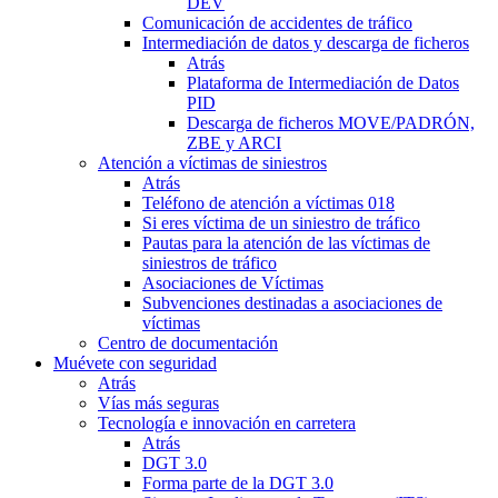
DEV
Comunicación de accidentes de tráfico
Intermediación de datos y descarga de ficheros
Atrás
Plataforma de Intermediación de Datos
PID
Descarga de ficheros MOVE/PADRÓN,
ZBE y ARCI
Atención a víctimas de siniestros
Atrás
Teléfono de atención a víctimas 018
Si eres víctima de un siniestro de tráfico
Pautas para la atención de las víctimas de
siniestros de tráfico
Asociaciones de Víctimas
Subvenciones destinadas a asociaciones de
víctimas
Centro de documentación
Muévete con seguridad
Atrás
Vías más seguras
Tecnología e innovación en carretera
Atrás
DGT 3.0
Forma parte de la DGT 3.0