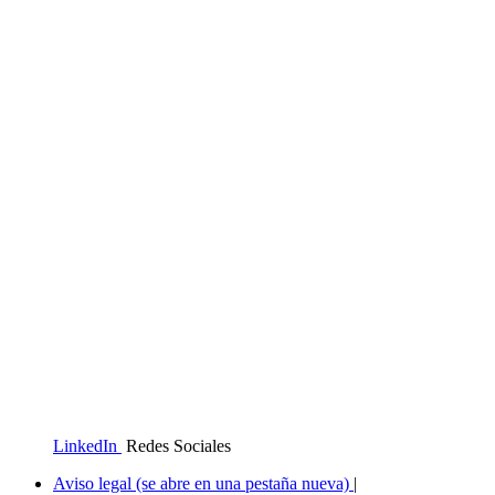
LinkedIn
Redes Sociales
Aviso legal
(se abre en una pestaña nueva)
|