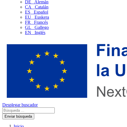
DE
Alemán
CA
Catalán
ES
Español
EU
Euskera
FR
Francés
GL
Gallego
EN
Inglés
Desplegar buscador
Enviar búsqueda
Inicio