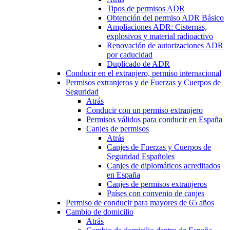
Tipos de permisos ADR
Obtención del permiso ADR Básico
Ampliaciones ADR: Cisternas,
explosivos y material radioactivo
Renovación de autorizaciones ADR
por caducidad
Duplicado de ADR
Conducir en el extranjero, permiso internacional
Permisos extranjeros y de Fuerzas y Cuerpos de
Seguridad
Atrás
Conducir con un permiso extranjero
Permisos válidos para conducir en España
Canjes de permisos
Atrás
Canjes de Fuerzas y Cuerpos de
Seguridad Españoles
Canjes de diplomáticos acreditados
en España
Canjes de permisos extranjeros
Países con convenio de canjes
Permiso de conducir para mayores de 65 años
Cambio de domicilio
Atrás