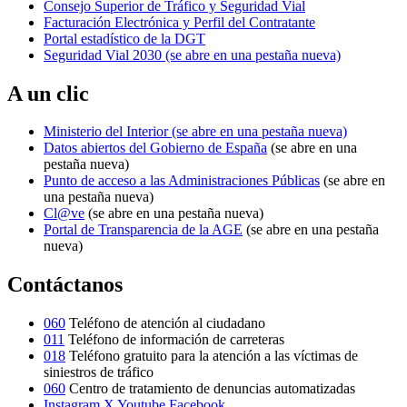
Consejo Superior de Tráfico y Seguridad Vial
Facturación Electrónica y Perfil del Contratante
Portal estadístico de la DGT
Seguridad Vial 2030
(se abre en una pestaña nueva)
A un clic
Ministerio del Interior
(se abre en una pestaña nueva)
Datos abiertos del Gobierno de España
(se abre en una
pestaña nueva)
Punto de acceso a las Administraciones Públicas
(se abre en
una pestaña nueva)
Cl@ve
(se abre en una pestaña nueva)
Portal de Transparencia de la AGE
(se abre en una pestaña
nueva)
Contáctanos
060
Teléfono de atención al ciudadano
011
Teléfono de información de carreteras
018
Teléfono gratuito para la atención a las víctimas de
siniestros de tráfico
060
Centro de tratamiento de denuncias automatizadas
Instagram
X
Youtube
Facebook