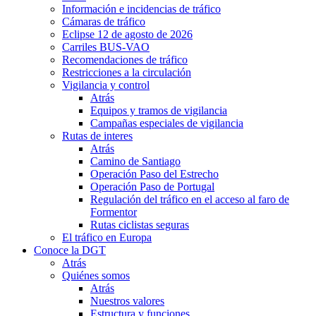
Información e incidencias de tráfico
Cámaras de tráfico
Eclipse 12 de agosto de 2026
Carriles BUS-VAO
Recomendaciones de tráfico
Restricciones a la circulación
Vigilancia y control
Atrás
Equipos y tramos de vigilancia
Campañas especiales de vigilancia
Rutas de interes
Atrás
Camino de Santiago
Operación Paso del Estrecho
Operación Paso de Portugal
Regulación del tráfico en el acceso al faro de
Formentor
Rutas ciclistas seguras
El tráfico en Europa
Conoce la DGT
Atrás
Quiénes somos
Atrás
Nuestros valores
Estructura y funciones