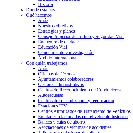
Historia
Dónde estamos
Qué hacemos
Atrás
Nuestros objetivos
Estrategias y planes
Consejo Superior de Tráfico y Seguridad Vial
Encuentro de ciudades
Educación Vial
Conocimiento e investigación
Ámbito internacional
Con quién trabajamos
Atrás
Oficinas de Correos
Ayuntamientos colaboradores
Gestores administrativos
Centros de Reconocimiento de Conductores
Autoescuelas
Centros de sensibilización y reeducación
Estaciones ITV
Centros Autorizados de Tratamiento de Vehículos
Entidades relacionadas con el vehículo histórico
Bancos y cajas de ahorro
Asociaciones de víctimas de accidentes
Talleres y asociaciones de talleres