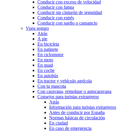
Conducir con exceso de velocidad
Conducir con fatiga
Conducir sin cinturón de seguridad
Conducir con estrés
Conducir con sueño o cansancio
Viaja seguro
Atrás
A pie
En bicicleta
En patinete
En ciclomotor
En moto
En quad
En coche
En autobús
En tractor y vehículo agrícola
Con tu mascota
Con caravana, remolque o autocaravana
Consejos para turistas extranjeros
Atrás
Información para turistas extranjeros
Antes de conducir por España
Normas básicas de circulación
En ciudad
En caso de emergencia