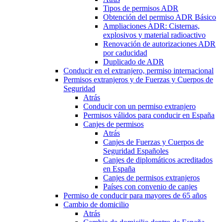
Tipos de permisos ADR
Obtención del permiso ADR Básico
Ampliaciones ADR: Cisternas,
explosivos y material radioactivo
Renovación de autorizaciones ADR
por caducidad
Duplicado de ADR
Conducir en el extranjero, permiso internacional
Permisos extranjeros y de Fuerzas y Cuerpos de
Seguridad
Atrás
Conducir con un permiso extranjero
Permisos válidos para conducir en España
Canjes de permisos
Atrás
Canjes de Fuerzas y Cuerpos de
Seguridad Españoles
Canjes de diplomáticos acreditados
en España
Canjes de permisos extranjeros
Países con convenio de canjes
Permiso de conducir para mayores de 65 años
Cambio de domicilio
Atrás