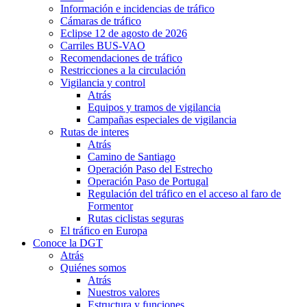
Información e incidencias de tráfico
Cámaras de tráfico
Eclipse 12 de agosto de 2026
Carriles BUS-VAO
Recomendaciones de tráfico
Restricciones a la circulación
Vigilancia y control
Atrás
Equipos y tramos de vigilancia
Campañas especiales de vigilancia
Rutas de interes
Atrás
Camino de Santiago
Operación Paso del Estrecho
Operación Paso de Portugal
Regulación del tráfico en el acceso al faro de
Formentor
Rutas ciclistas seguras
El tráfico en Europa
Conoce la DGT
Atrás
Quiénes somos
Atrás
Nuestros valores
Estructura y funciones