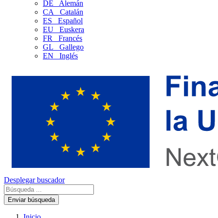
DE
Alemán
CA
Catalán
ES
Español
EU
Euskera
FR
Francés
GL
Gallego
EN
Inglés
Desplegar buscador
Enviar búsqueda
Inicio