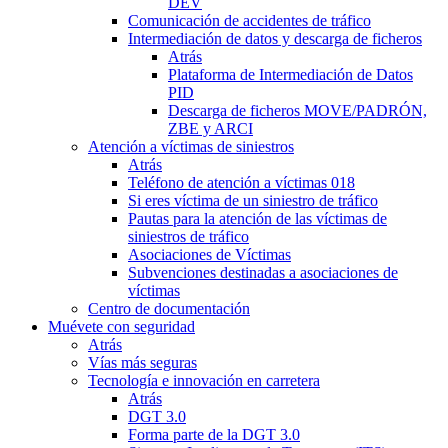
DEV
Comunicación de accidentes de tráfico
Intermediación de datos y descarga de ficheros
Atrás
Plataforma de Intermediación de Datos
PID
Descarga de ficheros MOVE/PADRÓN,
ZBE y ARCI
Atención a víctimas de siniestros
Atrás
Teléfono de atención a víctimas 018
Si eres víctima de un siniestro de tráfico
Pautas para la atención de las víctimas de
siniestros de tráfico
Asociaciones de Víctimas
Subvenciones destinadas a asociaciones de
víctimas
Centro de documentación
Muévete con seguridad
Atrás
Vías más seguras
Tecnología e innovación en carretera
Atrás
DGT 3.0
Forma parte de la DGT 3.0