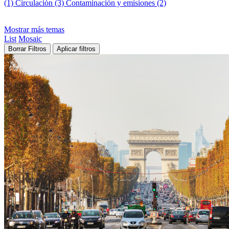
(1)
Circulación (3)
Contaminación y emisiones (2)
Mostrar más temas
List
Mosaic
Borrar Filtros
Aplicar filtros