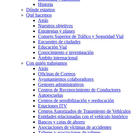
Historia
Dónde estamos
Qué hacemos
Atrás
Nuestros objetivos
Estrategias y planes
Consejo Superior de Tráfico y Seguridad Vial
Encuentro de ciudades
Educación Vial
Conocimiento e investigación
Ámbito internacional
Con quién trabajamos
Atrás
Oficinas de Correos
Ayuntamientos colaboradores
Gestores administrativos
Centros de Reconocimiento de Conductores
Autoescuelas
Centros de sensibilización y reeducación
Estaciones ITV
Centros Autorizados de Tratamiento de Vehículos
Entidades relacionadas con el vehículo histórico
Bancos y cajas de ahorro
Asociaciones de víctimas de accidentes
Talleres y asociaciones de talleres