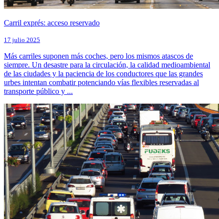
Carril exprés: acceso reservado
17 julio 2025
Más carriles suponen más coches, pero los mismos atascos de
siempre. Un desastre para la circulación, la calidad medioambiental
de las ciudades y la paciencia de los conductores que las grandes
urbes intentan combatir potenciando vías flexibles reservadas al
transporte público y ...