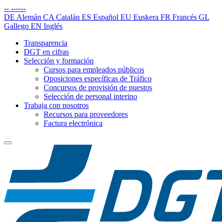
--
------
DE
Alemán
CA
Catalán
ES
Español
EU
Euskera
FR
Francés
GL
Gallego
EN
Inglés
Transparencia
DGT en cifras
Selección y formación
Cursos para empleados públicos
Oposiciones específicas de Tráfico
Concursos de provisión de puestos
Selección de personal interino
Trabaja con nosotros
Recursos para proveedores
Factura electrónica