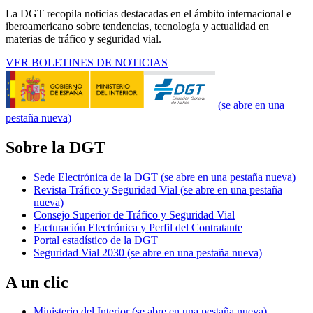
La DGT recopila noticias destacadas en el ámbito internacional e
iberoamericano sobre tendencias, tecnología y actualidad en
materias de tráfico y seguridad vial.
VER BOLETINES DE NOTICIAS
(se abre en una
pestaña nueva)
Sobre la DGT
Sede Electrónica de la DGT
(se abre en una pestaña nueva)
Revista Tráfico y Seguridad Vial
(se abre en una pestaña
nueva)
Consejo Superior de Tráfico y Seguridad Vial
Facturación Electrónica y Perfil del Contratante
Portal estadístico de la DGT
Seguridad Vial 2030
(se abre en una pestaña nueva)
A un clic
Ministerio del Interior
(se abre en una pestaña nueva)