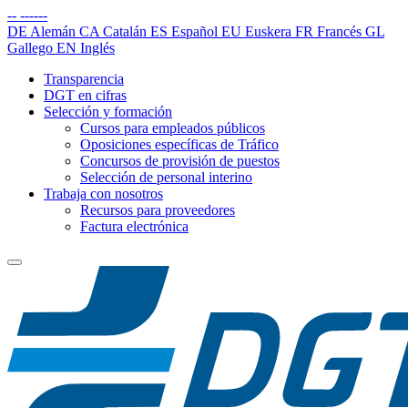
--
------
DE
Alemán
CA
Catalán
ES
Español
EU
Euskera
FR
Francés
GL
Gallego
EN
Inglés
Transparencia
DGT en cifras
Selección y formación
Cursos para empleados públicos
Oposiciones específicas de Tráfico
Concursos de provisión de puestos
Selección de personal interino
Trabaja con nosotros
Recursos para proveedores
Factura electrónica