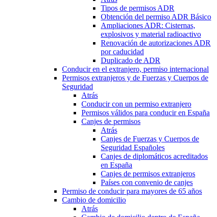
Tipos de permisos ADR
Obtención del permiso ADR Básico
Ampliaciones ADR: Cisternas,
explosivos y material radioactivo
Renovación de autorizaciones ADR
por caducidad
Duplicado de ADR
Conducir en el extranjero, permiso internacional
Permisos extranjeros y de Fuerzas y Cuerpos de
Seguridad
Atrás
Conducir con un permiso extranjero
Permisos válidos para conducir en España
Canjes de permisos
Atrás
Canjes de Fuerzas y Cuerpos de
Seguridad Españoles
Canjes de diplomáticos acreditados
en España
Canjes de permisos extranjeros
Países con convenio de canjes
Permiso de conducir para mayores de 65 años
Cambio de domicilio
Atrás