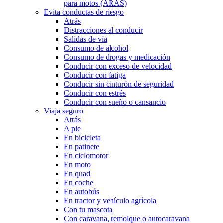
para motos (ARAS)
Evita conductas de riesgo
Atrás
Distracciones al conducir
Salidas de vía
Consumo de alcohol
Consumo de drogas y medicación
Conducir con exceso de velocidad
Conducir con fatiga
Conducir sin cinturón de seguridad
Conducir con estrés
Conducir con sueño o cansancio
Viaja seguro
Atrás
A pie
En bicicleta
En patinete
En ciclomotor
En moto
En quad
En coche
En autobús
En tractor y vehículo agrícola
Con tu mascota
Con caravana, remolque o autocaravana