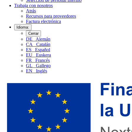
Selección de personal interino
Trabaja con nosotros
Atrás
Recursos para proveedores
Factura electrónica
Idioma:
Cerrar
DE
Alemán
CA
Catalán
ES
Español
EU
Euskera
FR
Francés
GL
Gallego
EN
Inglés