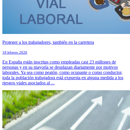
Proteger a los trabajadores, también en la carretera
18 febrero 2026
En España están inscritas como empleadas casi 23 millones de
personas y en su mayoría se desplazan diariamente por motivos
laborales. Ya sea como peatón, como ocupante o como conductor,
toda la población trabajadora está expuesta en alguna medida a los
riesgos viales asociados al ...