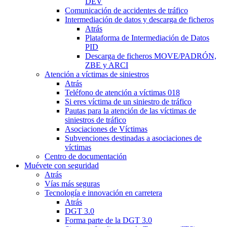
DEV
Comunicación de accidentes de tráfico
Intermediación de datos y descarga de ficheros
Atrás
Plataforma de Intermediación de Datos
PID
Descarga de ficheros MOVE/PADRÓN,
ZBE y ARCI
Atención a víctimas de siniestros
Atrás
Teléfono de atención a víctimas 018
Si eres víctima de un siniestro de tráfico
Pautas para la atención de las víctimas de
siniestros de tráfico
Asociaciones de Víctimas
Subvenciones destinadas a asociaciones de
víctimas
Centro de documentación
Muévete con seguridad
Atrás
Vías más seguras
Tecnología e innovación en carretera
Atrás
DGT 3.0
Forma parte de la DGT 3.0