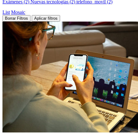
Exámenes (2)
Nuevas tecnologías (2)
telefono_movil (2)
List
Mosaic
Borrar Filtros
Aplicar filtros