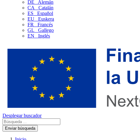
DE
Alemán
CA
Catalán
ES
Español
EU
Euskera
FR
Francés
GL
Gallego
EN
Inglés
Desplegar buscador
Enviar búsqueda
Inicio