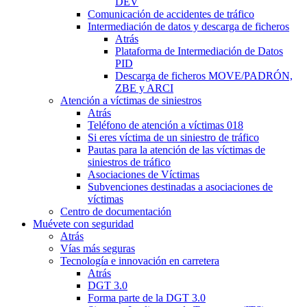
DEV
Comunicación de accidentes de tráfico
Intermediación de datos y descarga de ficheros
Atrás
Plataforma de Intermediación de Datos
PID
Descarga de ficheros MOVE/PADRÓN,
ZBE y ARCI
Atención a víctimas de siniestros
Atrás
Teléfono de atención a víctimas 018
Si eres víctima de un siniestro de tráfico
Pautas para la atención de las víctimas de
siniestros de tráfico
Asociaciones de Víctimas
Subvenciones destinadas a asociaciones de
víctimas
Centro de documentación
Muévete con seguridad
Atrás
Vías más seguras
Tecnología e innovación en carretera
Atrás
DGT 3.0
Forma parte de la DGT 3.0