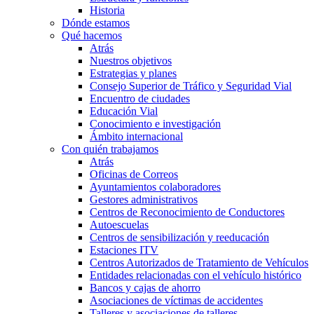
Historia
Dónde estamos
Qué hacemos
Atrás
Nuestros objetivos
Estrategias y planes
Consejo Superior de Tráfico y Seguridad Vial
Encuentro de ciudades
Educación Vial
Conocimiento e investigación
Ámbito internacional
Con quién trabajamos
Atrás
Oficinas de Correos
Ayuntamientos colaboradores
Gestores administrativos
Centros de Reconocimiento de Conductores
Autoescuelas
Centros de sensibilización y reeducación
Estaciones ITV
Centros Autorizados de Tratamiento de Vehículos
Entidades relacionadas con el vehículo histórico
Bancos y cajas de ahorro
Asociaciones de víctimas de accidentes
Talleres y asociaciones de talleres