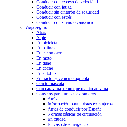
Conducir con exceso de velocidad
Conducir con fatiga
Conducir sin cinturón de seguridad
Conducir con estrés
Conducir con sueño o cansancio
Viaja seguro
Atrás
A pie
En bicicleta
En patinete
En ciclomotor
En moto
En quad
En coche
En autobús
En tractor y vehículo agrícola
Con tu mascota
Con caravana, remolque o autocaravana
Consejos para turistas extranjeros
Atrás
Información para turistas extranjeros
Antes de conducir por España
Normas básicas de circulación
En ciudad
En caso de emergencia