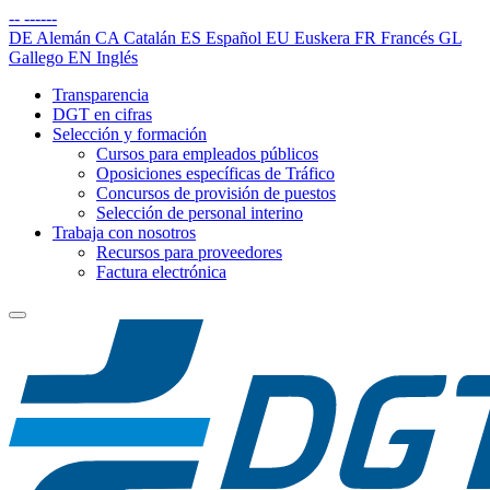
--
------
DE
Alemán
CA
Catalán
ES
Español
EU
Euskera
FR
Francés
GL
Gallego
EN
Inglés
Transparencia
DGT en cifras
Selección y formación
Cursos para empleados públicos
Oposiciones específicas de Tráfico
Concursos de provisión de puestos
Selección de personal interino
Trabaja con nosotros
Recursos para proveedores
Factura electrónica