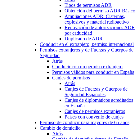
Tipos de permisos ADR
Obtención del permiso ADR Básico
Ampliaciones ADR: Cisternas,
explosivos y material radioactivo
Renovación de autorizaciones ADR
por caducidad
Duplicado de ADR
Conducir en el extranjero, permiso internacional
Permisos extranjeros y de Fuerzas y Cuerpos de
Seguridad
Atrás
Conducir con un permiso extranjero
Permisos válidos para conducir en España
Canjes de permisos
Atrás
Canjes de Fuerzas y Cuerpos de
Seguridad Españoles
Canjes de diplomáticos acreditados
en España
Canjes de permisos extranjeros
Países con convenio de canjes
Permiso de conducir para mayores de 65 años
Cambio de domicilio
Atrás