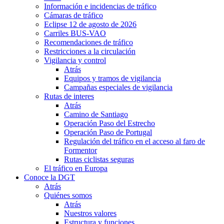
Información e incidencias de tráfico
Cámaras de tráfico
Eclipse 12 de agosto de 2026
Carriles BUS-VAO
Recomendaciones de tráfico
Restricciones a la circulación
Vigilancia y control
Atrás
Equipos y tramos de vigilancia
Campañas especiales de vigilancia
Rutas de interes
Atrás
Camino de Santiago
Operación Paso del Estrecho
Operación Paso de Portugal
Regulación del tráfico en el acceso al faro de
Formentor
Rutas ciclistas seguras
El tráfico en Europa
Conoce la DGT
Atrás
Quiénes somos
Atrás
Nuestros valores
Estructura y funciones