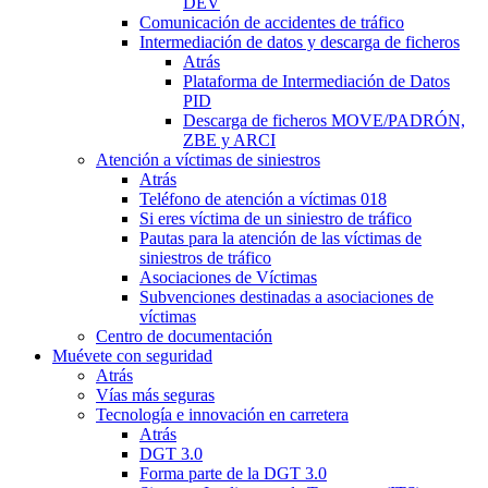
DEV
Comunicación de accidentes de tráfico
Intermediación de datos y descarga de ficheros
Atrás
Plataforma de Intermediación de Datos
PID
Descarga de ficheros MOVE/PADRÓN,
ZBE y ARCI
Atención a víctimas de siniestros
Atrás
Teléfono de atención a víctimas 018
Si eres víctima de un siniestro de tráfico
Pautas para la atención de las víctimas de
siniestros de tráfico
Asociaciones de Víctimas
Subvenciones destinadas a asociaciones de
víctimas
Centro de documentación
Muévete con seguridad
Atrás
Vías más seguras
Tecnología e innovación en carretera
Atrás
DGT 3.0
Forma parte de la DGT 3.0