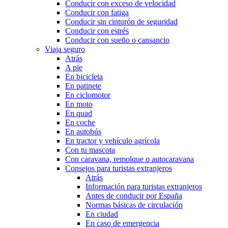
Conducir con exceso de velocidad
Conducir con fatiga
Conducir sin cinturón de seguridad
Conducir con estrés
Conducir con sueño o cansancio
Viaja seguro
Atrás
A pie
En bicicleta
En patinete
En ciclomotor
En moto
En quad
En coche
En autobús
En tractor y vehículo agrícola
Con tu mascota
Con caravana, remolque o autocaravana
Consejos para turistas extranjeros
Atrás
Información para turistas extranjeros
Antes de conducir por España
Normas básicas de circulación
En ciudad
En caso de emergencia