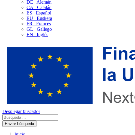
DE
Alemán
CA
Catalán
ES
Español
EU
Euskera
FR
Francés
GL
Gallego
EN
Inglés
Desplegar buscador
Enviar búsqueda
Inicio