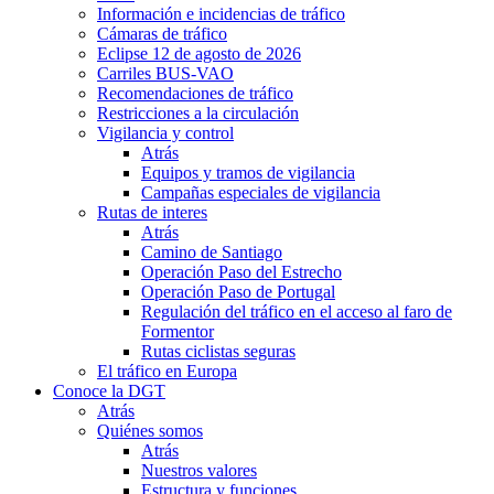
Información e incidencias de tráfico
Cámaras de tráfico
Eclipse 12 de agosto de 2026
Carriles BUS-VAO
Recomendaciones de tráfico
Restricciones a la circulación
Vigilancia y control
Atrás
Equipos y tramos de vigilancia
Campañas especiales de vigilancia
Rutas de interes
Atrás
Camino de Santiago
Operación Paso del Estrecho
Operación Paso de Portugal
Regulación del tráfico en el acceso al faro de
Formentor
Rutas ciclistas seguras
El tráfico en Europa
Conoce la DGT
Atrás
Quiénes somos
Atrás
Nuestros valores
Estructura y funciones