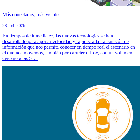
Más conectados, más visibles
28 abril 2026
En tiempos de inmediatez, las nuevas tecnologías se han
desarrollado para aportar velocidad y rapidez a la transmisión de
información que nos permita conocer en tiempo real el escenario en
el que nos movemos, también por carretera. Hoy, con un volumen
cercano a las 5. ...