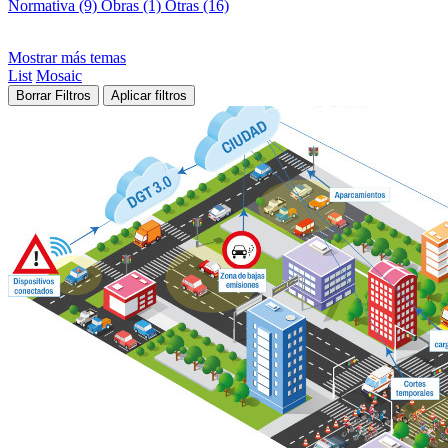
Normativa (9)
Obras (1)
Otras (16)
Mostrar más temas
List
Mosaic
Borrar Filtros
Aplicar filtros