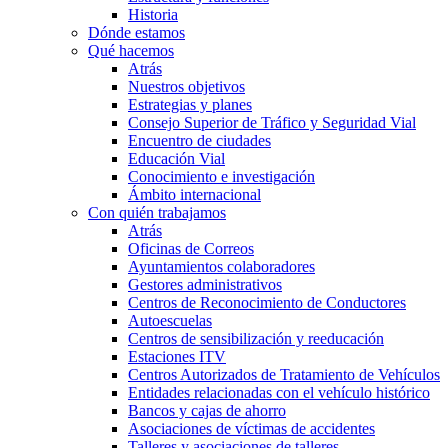
Historia
Dónde estamos
Qué hacemos
Atrás
Nuestros objetivos
Estrategias y planes
Consejo Superior de Tráfico y Seguridad Vial
Encuentro de ciudades
Educación Vial
Conocimiento e investigación
Ámbito internacional
Con quién trabajamos
Atrás
Oficinas de Correos
Ayuntamientos colaboradores
Gestores administrativos
Centros de Reconocimiento de Conductores
Autoescuelas
Centros de sensibilización y reeducación
Estaciones ITV
Centros Autorizados de Tratamiento de Vehículos
Entidades relacionadas con el vehículo histórico
Bancos y cajas de ahorro
Asociaciones de víctimas de accidentes
Talleres y asociaciones de talleres