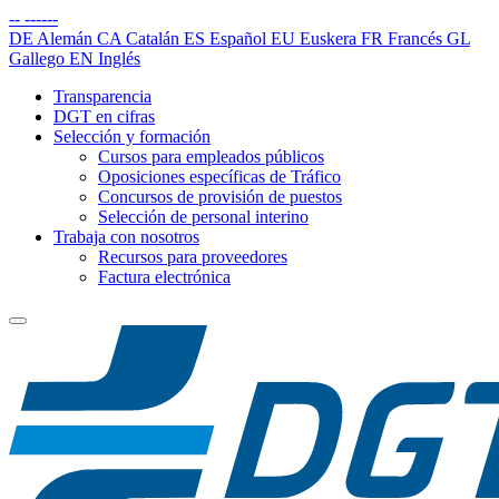
--
------
DE
Alemán
CA
Catalán
ES
Español
EU
Euskera
FR
Francés
GL
Gallego
EN
Inglés
Transparencia
DGT en cifras
Selección y formación
Cursos para empleados públicos
Oposiciones específicas de Tráfico
Concursos de provisión de puestos
Selección de personal interino
Trabaja con nosotros
Recursos para proveedores
Factura electrónica