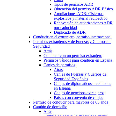
Tipos de permisos ADR
Obtención del permiso ADR Básico
Ampliaciones ADR: Cisternas,
explosivos y material radioactivo
Renovación de autorizaciones ADR
por caducidad
Duplicado de ADR
Conducir en el extranjero, permiso internacional
Permisos extranjeros y de Fuerzas y Cuerpos de
Seguridad
Atrás
Conducir con un permiso extranjero
Permisos válidos para conducir en España
Canjes de permisos
Atrás
Canjes de Fuerzas y Cuerpos de
Seguridad Españoles
Canjes de diplomáticos acreditados
en España
Canjes de permisos extranjeros
Países con convenio de canjes
Permiso de conducir para mayores de 65 años
Cambio de domicilio
Atrás