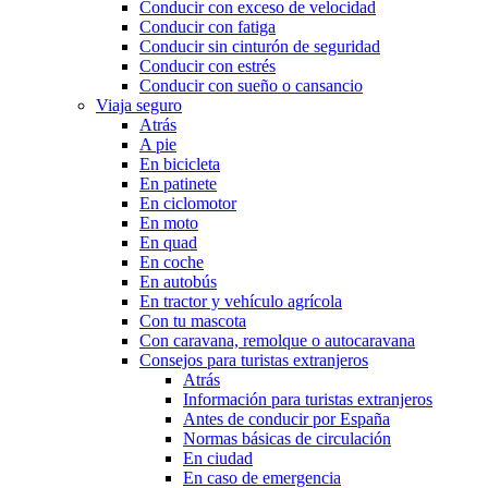
Conducir con exceso de velocidad
Conducir con fatiga
Conducir sin cinturón de seguridad
Conducir con estrés
Conducir con sueño o cansancio
Viaja seguro
Atrás
A pie
En bicicleta
En patinete
En ciclomotor
En moto
En quad
En coche
En autobús
En tractor y vehículo agrícola
Con tu mascota
Con caravana, remolque o autocaravana
Consejos para turistas extranjeros
Atrás
Información para turistas extranjeros
Antes de conducir por España
Normas básicas de circulación
En ciudad
En caso de emergencia