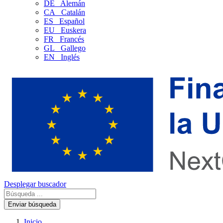
DE
Alemán
CA
Catalán
ES
Español
EU
Euskera
FR
Francés
GL
Gallego
EN
Inglés
Desplegar buscador
Enviar búsqueda
Inicio