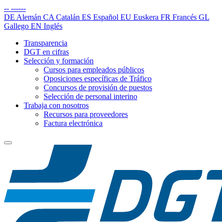
--
------
DE
Alemán
CA
Catalán
ES
Español
EU
Euskera
FR
Francés
GL
Gallego
EN
Inglés
Transparencia
DGT en cifras
Selección y formación
Cursos para empleados públicos
Oposiciones específicas de Tráfico
Concursos de provisión de puestos
Selección de personal interino
Trabaja con nosotros
Recursos para proveedores
Factura electrónica