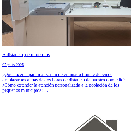
A distancia, pero no solos
07 julio 2025
¿Qué hacer si para realizar un determinado trámite debemos
desplazarnos a más de dos horas de distancia de nuestro domicilio?
¿Cómo extender la atención personalizada a la población de los
pequeños municipios? ...