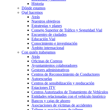
Historia
Dónde estamos
Qué hacemos
Atrás
Nuestros objetivos
Estrategias y planes
Consejo Superior de Tráfico y Seguridad Vial
Encuentro de ciudades
Educación Vial
Conocimiento e investigación
Ámbito internacional
Con quién trabajamos
Atrás
Oficinas de Correos
Ayuntamientos colaboradores
Gestores administrativos
Centros de Reconocimiento de Conductores
Autoescuelas
Centros de sensibilización y reeducación
Estaciones ITV
Centros Autorizados de Tratamiento de Vehículos
Entidades relacionadas con el vehículo histórico
Bancos y cajas de ahorro
Asociaciones de víctimas de accidentes
Talleres y asociaciones de talleres