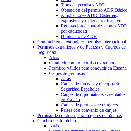
Tipos de permisos ADR
Obtención del permiso ADR Básico
Ampliaciones ADR: Cisternas,
explosivos y material radioactivo
Renovación de autorizaciones ADR
por caducidad
Duplicado de ADR
Conducir en el extranjero, permiso internacional
Permisos extranjeros y de Fuerzas y Cuerpos de
Seguridad
Atrás
Conducir con un permiso extranjero
Permisos válidos para conducir en España
Canjes de permisos
Atrás
Canjes de Fuerzas y Cuerpos de
Seguridad Españoles
Canjes de diplomáticos acreditados
en España
Canjes de permisos extranjeros
Países con convenio de canjes
Permiso de conducir para mayores de 65 años
Cambio de domicilio
Atrás