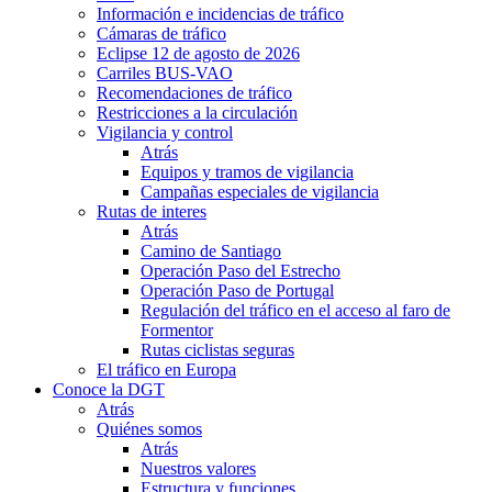
Información e incidencias de tráfico
Cámaras de tráfico
Eclipse 12 de agosto de 2026
Carriles BUS-VAO
Recomendaciones de tráfico
Restricciones a la circulación
Vigilancia y control
Atrás
Equipos y tramos de vigilancia
Campañas especiales de vigilancia
Rutas de interes
Atrás
Camino de Santiago
Operación Paso del Estrecho
Operación Paso de Portugal
Regulación del tráfico en el acceso al faro de
Formentor
Rutas ciclistas seguras
El tráfico en Europa
Conoce la DGT
Atrás
Quiénes somos
Atrás
Nuestros valores
Estructura y funciones