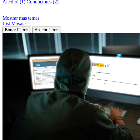
Alcohol (1)
Conductores (2)
Mostrar más temas
List
Mosaic
Borrar Filtros
Aplicar filtros