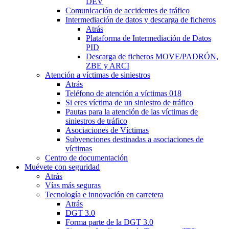
DEV
Comunicación de accidentes de tráfico
Intermediación de datos y descarga de ficheros
Atrás
Plataforma de Intermediación de Datos
PID
Descarga de ficheros MOVE/PADRÓN,
ZBE y ARCI
Atención a víctimas de siniestros
Atrás
Teléfono de atención a víctimas 018
Si eres víctima de un siniestro de tráfico
Pautas para la atención de las víctimas de
siniestros de tráfico
Asociaciones de Víctimas
Subvenciones destinadas a asociaciones de
víctimas
Centro de documentación
Muévete con seguridad
Atrás
Vías más seguras
Tecnología e innovación en carretera
Atrás
DGT 3.0
Forma parte de la DGT 3.0