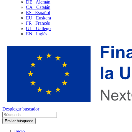
DE
Alemán
CA
Catalán
ES
Español
EU
Euskera
FR
Francés
GL
Gallego
EN
Inglés
Desplegar buscador
Enviar búsqueda
Inicio