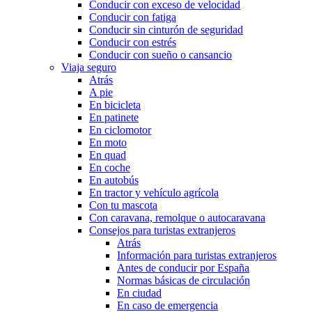
Conducir con exceso de velocidad
Conducir con fatiga
Conducir sin cinturón de seguridad
Conducir con estrés
Conducir con sueño o cansancio
Viaja seguro
Atrás
A pie
En bicicleta
En patinete
En ciclomotor
En moto
En quad
En coche
En autobús
En tractor y vehículo agrícola
Con tu mascota
Con caravana, remolque o autocaravana
Consejos para turistas extranjeros
Atrás
Información para turistas extranjeros
Antes de conducir por España
Normas básicas de circulación
En ciudad
En caso de emergencia