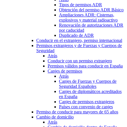
Tipos de permisos ADR
Obtención del permiso ADR Básico
Ampliaciones ADR: Cisternas,
explosivos y material radioactivo
Renovación de autorizaciones ADR
por caducidad
Duplicado de ADR
Conducir en el extranjero, permiso internacional
Permisos extranjeros y de Fuerzas y Cuerpos de
Seguridad
Atrás
Conducir con un permiso extranjero
Permisos válidos para conducir en España
Canjes de permisos
Atrás
Canjes de Fuerzas y Cuerpos de
Seguridad Españoles
Canjes de diplomáticos acreditados
en España
Canjes de permisos extranjeros
Países con convenio de canjes
Permiso de conducir para mayores de 65 años
Cambio de domicilio
Atrás