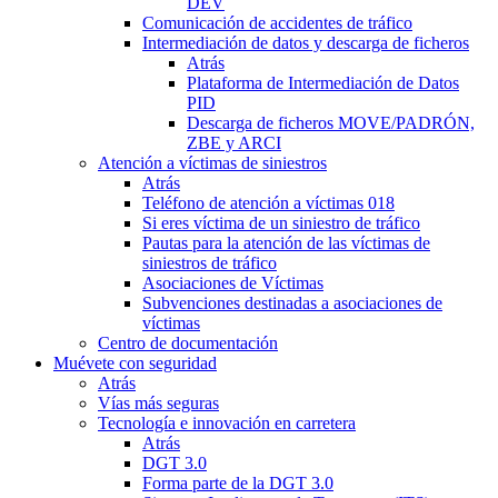
DEV
Comunicación de accidentes de tráfico
Intermediación de datos y descarga de ficheros
Atrás
Plataforma de Intermediación de Datos
PID
Descarga de ficheros MOVE/PADRÓN,
ZBE y ARCI
Atención a víctimas de siniestros
Atrás
Teléfono de atención a víctimas 018
Si eres víctima de un siniestro de tráfico
Pautas para la atención de las víctimas de
siniestros de tráfico
Asociaciones de Víctimas
Subvenciones destinadas a asociaciones de
víctimas
Centro de documentación
Muévete con seguridad
Atrás
Vías más seguras
Tecnología e innovación en carretera
Atrás
DGT 3.0
Forma parte de la DGT 3.0