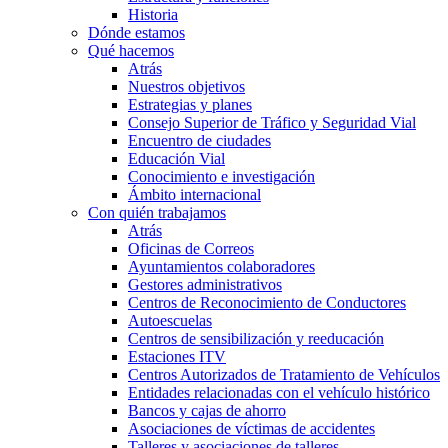
Historia
Dónde estamos
Qué hacemos
Atrás
Nuestros objetivos
Estrategias y planes
Consejo Superior de Tráfico y Seguridad Vial
Encuentro de ciudades
Educación Vial
Conocimiento e investigación
Ámbito internacional
Con quién trabajamos
Atrás
Oficinas de Correos
Ayuntamientos colaboradores
Gestores administrativos
Centros de Reconocimiento de Conductores
Autoescuelas
Centros de sensibilización y reeducación
Estaciones ITV
Centros Autorizados de Tratamiento de Vehículos
Entidades relacionadas con el vehículo histórico
Bancos y cajas de ahorro
Asociaciones de víctimas de accidentes
Talleres y asociaciones de talleres