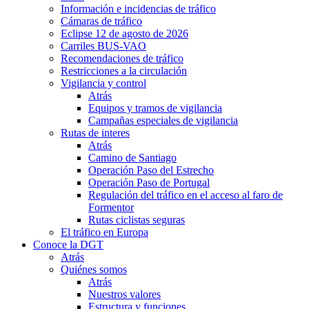
Información e incidencias de tráfico
Cámaras de tráfico
Eclipse 12 de agosto de 2026
Carriles BUS-VAO
Recomendaciones de tráfico
Restricciones a la circulación
Vigilancia y control
Atrás
Equipos y tramos de vigilancia
Campañas especiales de vigilancia
Rutas de interes
Atrás
Camino de Santiago
Operación Paso del Estrecho
Operación Paso de Portugal
Regulación del tráfico en el acceso al faro de
Formentor
Rutas ciclistas seguras
El tráfico en Europa
Conoce la DGT
Atrás
Quiénes somos
Atrás
Nuestros valores
Estructura y funciones