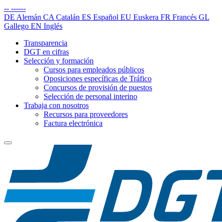
--
------
DE
Alemán
CA
Catalán
ES
Español
EU
Euskera
FR
Francés
GL
Gallego
EN
Inglés
Transparencia
DGT en cifras
Selección y formación
Cursos para empleados públicos
Oposiciones específicas de Tráfico
Concursos de provisión de puestos
Selección de personal interino
Trabaja con nosotros
Recursos para proveedores
Factura electrónica