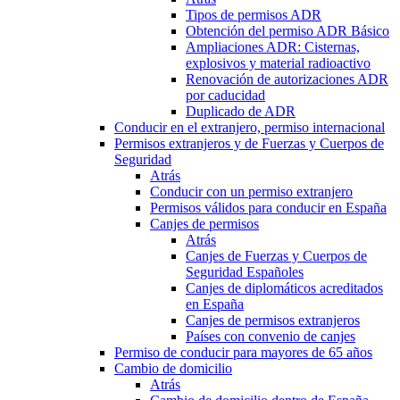
Tipos de permisos ADR
Obtención del permiso ADR Básico
Ampliaciones ADR: Cisternas,
explosivos y material radioactivo
Renovación de autorizaciones ADR
por caducidad
Duplicado de ADR
Conducir en el extranjero, permiso internacional
Permisos extranjeros y de Fuerzas y Cuerpos de
Seguridad
Atrás
Conducir con un permiso extranjero
Permisos válidos para conducir en España
Canjes de permisos
Atrás
Canjes de Fuerzas y Cuerpos de
Seguridad Españoles
Canjes de diplomáticos acreditados
en España
Canjes de permisos extranjeros
Países con convenio de canjes
Permiso de conducir para mayores de 65 años
Cambio de domicilio
Atrás