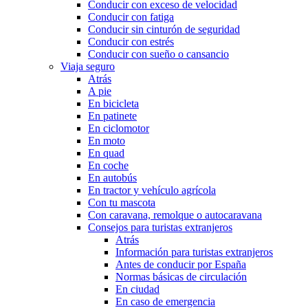
Conducir con exceso de velocidad
Conducir con fatiga
Conducir sin cinturón de seguridad
Conducir con estrés
Conducir con sueño o cansancio
Viaja seguro
Atrás
A pie
En bicicleta
En patinete
En ciclomotor
En moto
En quad
En coche
En autobús
En tractor y vehículo agrícola
Con tu mascota
Con caravana, remolque o autocaravana
Consejos para turistas extranjeros
Atrás
Información para turistas extranjeros
Antes de conducir por España
Normas básicas de circulación
En ciudad
En caso de emergencia