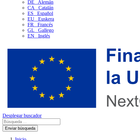
DE
Alemán
CA
Catalán
ES
Español
EU
Euskera
FR
Francés
GL
Gallego
EN
Inglés
Desplegar buscador
Enviar búsqueda
Inicio