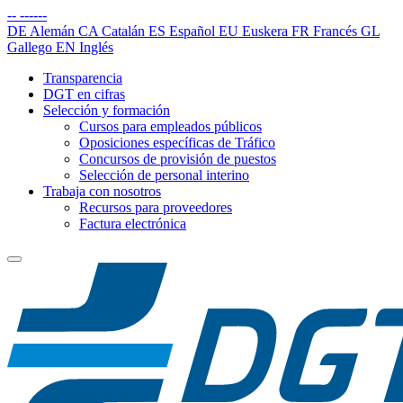
--
------
DE
Alemán
CA
Catalán
ES
Español
EU
Euskera
FR
Francés
GL
Gallego
EN
Inglés
Transparencia
DGT en cifras
Selección y formación
Cursos para empleados públicos
Oposiciones específicas de Tráfico
Concursos de provisión de puestos
Selección de personal interino
Trabaja con nosotros
Recursos para proveedores
Factura electrónica