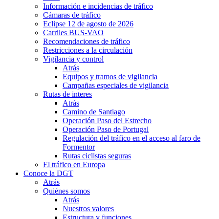
Información e incidencias de tráfico
Cámaras de tráfico
Eclipse 12 de agosto de 2026
Carriles BUS-VAO
Recomendaciones de tráfico
Restricciones a la circulación
Vigilancia y control
Atrás
Equipos y tramos de vigilancia
Campañas especiales de vigilancia
Rutas de interes
Atrás
Camino de Santiago
Operación Paso del Estrecho
Operación Paso de Portugal
Regulación del tráfico en el acceso al faro de
Formentor
Rutas ciclistas seguras
El tráfico en Europa
Conoce la DGT
Atrás
Quiénes somos
Atrás
Nuestros valores
Estructura y funciones