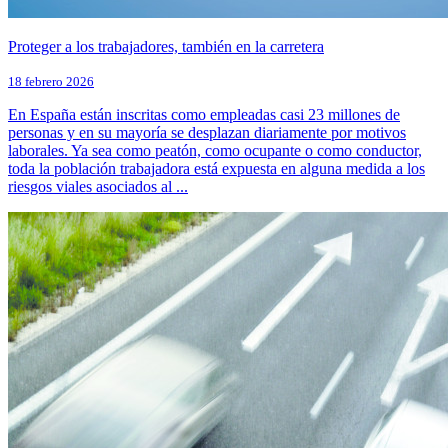
Proteger a los trabajadores, también en la carretera
18 febrero 2026
En España están inscritas como empleadas casi 23 millones de
personas y en su mayoría se desplazan diariamente por motivos
laborales. Ya sea como peatón, como ocupante o como conductor,
toda la población trabajadora está expuesta en alguna medida a los
riesgos viales asociados al ...