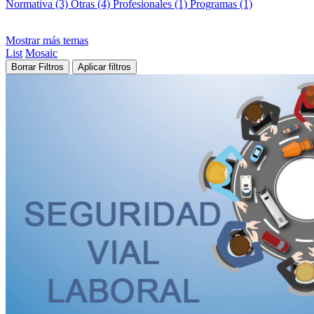
Normativa (3)
Otras (4)
Profesionales (1)
Programas (1)
Mostrar más temas
List
Mosaic
Borrar Filtros
Aplicar filtros