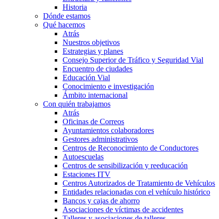
Historia
Dónde estamos
Qué hacemos
Atrás
Nuestros objetivos
Estrategias y planes
Consejo Superior de Tráfico y Seguridad Vial
Encuentro de ciudades
Educación Vial
Conocimiento e investigación
Ámbito internacional
Con quién trabajamos
Atrás
Oficinas de Correos
Ayuntamientos colaboradores
Gestores administrativos
Centros de Reconocimiento de Conductores
Autoescuelas
Centros de sensibilización y reeducación
Estaciones ITV
Centros Autorizados de Tratamiento de Vehículos
Entidades relacionadas con el vehículo histórico
Bancos y cajas de ahorro
Asociaciones de víctimas de accidentes
Talleres y asociaciones de talleres