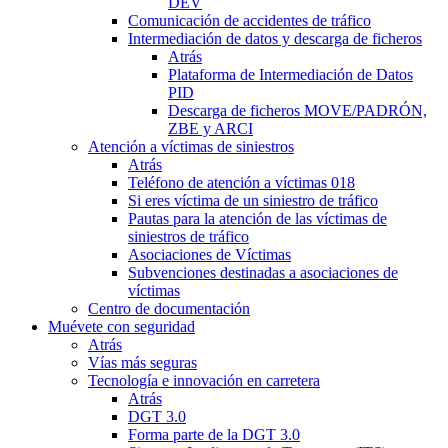
DEV
Comunicación de accidentes de tráfico
Intermediación de datos y descarga de ficheros
Atrás
Plataforma de Intermediación de Datos
PID
Descarga de ficheros MOVE/PADRÓN,
ZBE y ARCI
Atención a víctimas de siniestros
Atrás
Teléfono de atención a víctimas 018
Si eres víctima de un siniestro de tráfico
Pautas para la atención de las víctimas de
siniestros de tráfico
Asociaciones de Víctimas
Subvenciones destinadas a asociaciones de
víctimas
Centro de documentación
Muévete con seguridad
Atrás
Vías más seguras
Tecnología e innovación en carretera
Atrás
DGT 3.0
Forma parte de la DGT 3.0