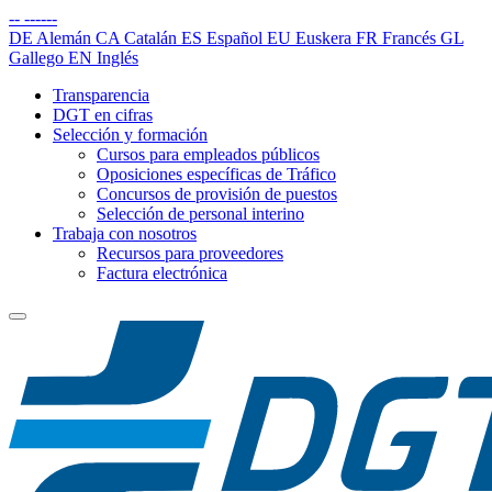
--
------
DE
Alemán
CA
Catalán
ES
Español
EU
Euskera
FR
Francés
GL
Gallego
EN
Inglés
Transparencia
DGT en cifras
Selección y formación
Cursos para empleados públicos
Oposiciones específicas de Tráfico
Concursos de provisión de puestos
Selección de personal interino
Trabaja con nosotros
Recursos para proveedores
Factura electrónica