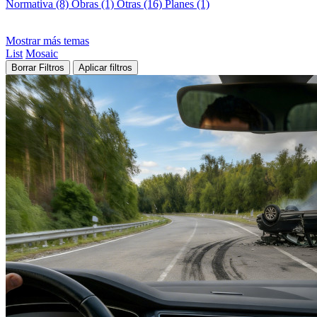
Normativa (8)
Obras (1)
Otras (16)
Planes (1)
Mostrar más temas
List
Mosaic
Borrar Filtros
Aplicar filtros