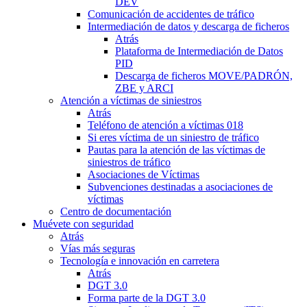
DEV
Comunicación de accidentes de tráfico
Intermediación de datos y descarga de ficheros
Atrás
Plataforma de Intermediación de Datos
PID
Descarga de ficheros MOVE/PADRÓN,
ZBE y ARCI
Atención a víctimas de siniestros
Atrás
Teléfono de atención a víctimas 018
Si eres víctima de un siniestro de tráfico
Pautas para la atención de las víctimas de
siniestros de tráfico
Asociaciones de Víctimas
Subvenciones destinadas a asociaciones de
víctimas
Centro de documentación
Muévete con seguridad
Atrás
Vías más seguras
Tecnología e innovación en carretera
Atrás
DGT 3.0
Forma parte de la DGT 3.0