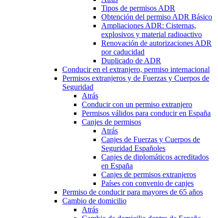
Tipos de permisos ADR
Obtención del permiso ADR Básico
Ampliaciones ADR: Cisternas,
explosivos y material radioactivo
Renovación de autorizaciones ADR
por caducidad
Duplicado de ADR
Conducir en el extranjero, permiso internacional
Permisos extranjeros y de Fuerzas y Cuerpos de
Seguridad
Atrás
Conducir con un permiso extranjero
Permisos válidos para conducir en España
Canjes de permisos
Atrás
Canjes de Fuerzas y Cuerpos de
Seguridad Españoles
Canjes de diplomáticos acreditados
en España
Canjes de permisos extranjeros
Países con convenio de canjes
Permiso de conducir para mayores de 65 años
Cambio de domicilio
Atrás