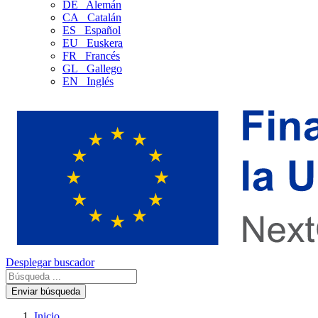
DE
Alemán
CA
Catalán
ES
Español
EU
Euskera
FR
Francés
GL
Gallego
EN
Inglés
Desplegar buscador
Enviar búsqueda
Inicio