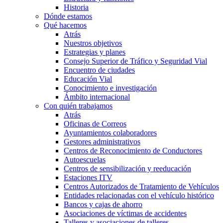
Historia
Dónde estamos
Qué hacemos
Atrás
Nuestros objetivos
Estrategias y planes
Consejo Superior de Tráfico y Seguridad Vial
Encuentro de ciudades
Educación Vial
Conocimiento e investigación
Ámbito internacional
Con quién trabajamos
Atrás
Oficinas de Correos
Ayuntamientos colaboradores
Gestores administrativos
Centros de Reconocimiento de Conductores
Autoescuelas
Centros de sensibilización y reeducación
Estaciones ITV
Centros Autorizados de Tratamiento de Vehículos
Entidades relacionadas con el vehículo histórico
Bancos y cajas de ahorro
Asociaciones de víctimas de accidentes
Talleres y asociaciones de talleres