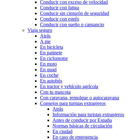
Conducir con exceso de velocidad
Conducir con fatiga
Conducir sin cinturón de seguridad
Conducir con estrés
Conducir con sueño o cansancio
Viaja seguro
Atrás
A pie
En bicicleta
En patinete
En ciclomotor
En moto
En quad
En coche
En autobús
En tractor y vehículo agrícola
Con tu mascota
Con caravana, remolque o autocaravana
Consejos para turistas extranjeros
Atrás
Información para turistas extranjeros
Antes de conducir por España
Normas básicas de circulación
En ciudad
En caso de emergencia