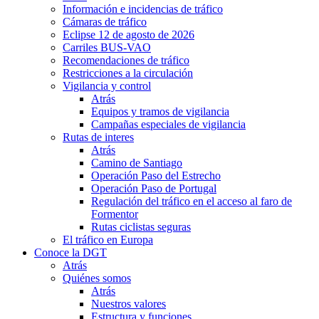
Información e incidencias de tráfico
Cámaras de tráfico
Eclipse 12 de agosto de 2026
Carriles BUS-VAO
Recomendaciones de tráfico
Restricciones a la circulación
Vigilancia y control
Atrás
Equipos y tramos de vigilancia
Campañas especiales de vigilancia
Rutas de interes
Atrás
Camino de Santiago
Operación Paso del Estrecho
Operación Paso de Portugal
Regulación del tráfico en el acceso al faro de
Formentor
Rutas ciclistas seguras
El tráfico en Europa
Conoce la DGT
Atrás
Quiénes somos
Atrás
Nuestros valores
Estructura y funciones