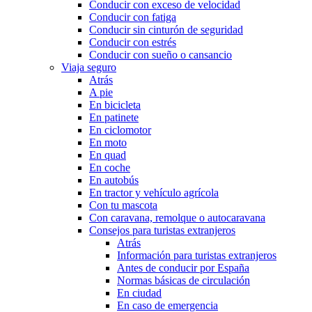
Conducir con exceso de velocidad
Conducir con fatiga
Conducir sin cinturón de seguridad
Conducir con estrés
Conducir con sueño o cansancio
Viaja seguro
Atrás
A pie
En bicicleta
En patinete
En ciclomotor
En moto
En quad
En coche
En autobús
En tractor y vehículo agrícola
Con tu mascota
Con caravana, remolque o autocaravana
Consejos para turistas extranjeros
Atrás
Información para turistas extranjeros
Antes de conducir por España
Normas básicas de circulación
En ciudad
En caso de emergencia