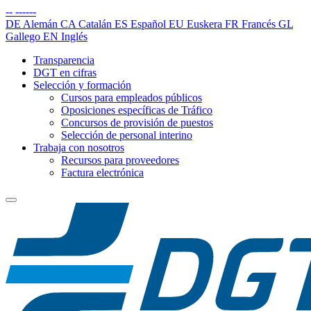
--
------
DE
Alemán
CA
Catalán
ES
Español
EU
Euskera
FR
Francés
GL
Gallego
EN
Inglés
Transparencia
DGT en cifras
Selección y formación
Cursos para empleados públicos
Oposiciones específicas de Tráfico
Concursos de provisión de puestos
Selección de personal interino
Trabaja con nosotros
Recursos para proveedores
Factura electrónica