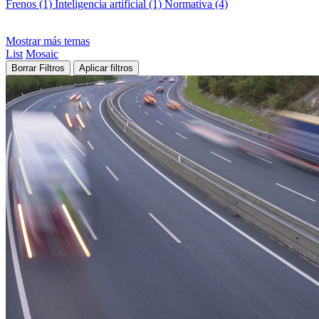
Frenos (1)
Inteligencia artificial (1)
Normativa (4)
Mostrar más temas
List
Mosaic
Borrar Filtros
Aplicar filtros