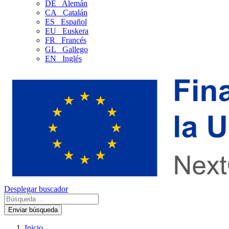
DE
Alemán
CA
Catalán
ES
Español
EU
Euskera
FR
Francés
GL
Gallego
EN
Inglés
Desplegar buscador
Enviar búsqueda
Inicio