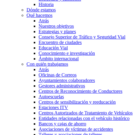
Historia
Dónde estamos
Qué hacemos
Atrás
Nuestros objetivos
Estrategias y planes
Consejo Superior de Tráfico y Seguridad Vial
Encuentro de ciudades
Educación Vial
Conocimiento e investigación
Ámbito internacional
Con quién trabajamos
Atrás
Oficinas de Correos
Ayuntamientos colaboradores
Gestores administrativos
Centros de Reconocimiento de Conductores
Autoescuelas
Centros de sensibilización y reeducación
Estaciones ITV
Centros Autorizados de Tratamiento de Vehículos
Entidades relacionadas con el vehículo histórico
Bancos y cajas de ahorro
Asociaciones de víctimas de accidentes
Talleres y asociaciones de talleres