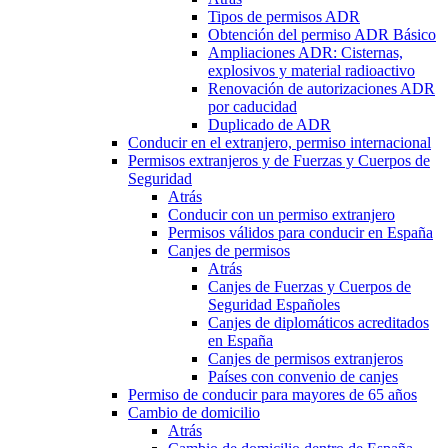
Tipos de permisos ADR
Obtención del permiso ADR Básico
Ampliaciones ADR: Cisternas,
explosivos y material radioactivo
Renovación de autorizaciones ADR
por caducidad
Duplicado de ADR
Conducir en el extranjero, permiso internacional
Permisos extranjeros y de Fuerzas y Cuerpos de
Seguridad
Atrás
Conducir con un permiso extranjero
Permisos válidos para conducir en España
Canjes de permisos
Atrás
Canjes de Fuerzas y Cuerpos de
Seguridad Españoles
Canjes de diplomáticos acreditados
en España
Canjes de permisos extranjeros
Países con convenio de canjes
Permiso de conducir para mayores de 65 años
Cambio de domicilio
Atrás