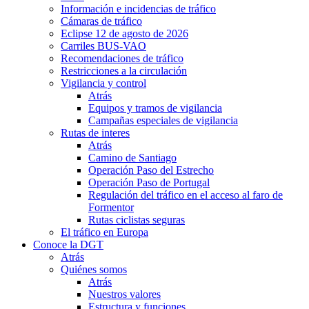
Información e incidencias de tráfico
Cámaras de tráfico
Eclipse 12 de agosto de 2026
Carriles BUS-VAO
Recomendaciones de tráfico
Restricciones a la circulación
Vigilancia y control
Atrás
Equipos y tramos de vigilancia
Campañas especiales de vigilancia
Rutas de interes
Atrás
Camino de Santiago
Operación Paso del Estrecho
Operación Paso de Portugal
Regulación del tráfico en el acceso al faro de
Formentor
Rutas ciclistas seguras
El tráfico en Europa
Conoce la DGT
Atrás
Quiénes somos
Atrás
Nuestros valores
Estructura y funciones