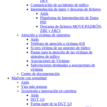
DEV
Comunicación de accidentes de tráfico
Intermediación de datos y descarga de ficheros
Atrás
Plataforma de Intermediación de Datos
PID
Descarga de ficheros MOVE/PADRÓN,
ZBE y ARCI
Atención a víctimas de siniestros
Atrás
Teléfono de atención a víctimas 018
Si eres víctima de un siniestro de tráfico
Pautas para la atención de las víctimas de
siniestros de tráfico
Asociaciones de Víctimas
Subvenciones destinadas a asociaciones de
víctimas
Centro de documentación
Muévete con seguridad
Atrás
Vías más seguras
Tecnología e innovación en carretera
Atrás
DGT 3.0
Forma parte de la DGT 3.0