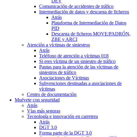
DEV
Comunicación de accidentes de tráfico
Intermediación de datos y descarga de ficheros
Atrás
Plataforma de Intermediación de Datos
PID
Descarga de ficheros MOVE/PADRÓN,
ZBE y ARCI
Atención a víctimas de siniestros
Atrás
Teléfono de atención a víctimas 018
Si eres víctima de un siniestro de tráfico
Pautas para la atención de las víctimas de
siniestros de tráfico
Asociaciones de Víctimas
Subvenciones destinadas a asociaciones de
víctimas
Centro de documentación
Muévete con seguridad
Atrás
Vías más seguras
Tecnología e innovación en carretera
Atrás
DGT 3.0
Forma parte de la DGT 3.0