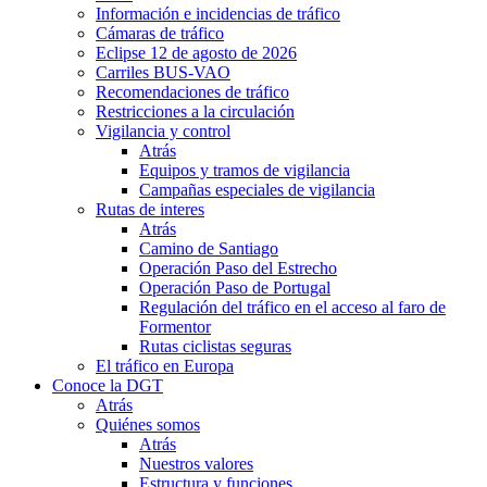
Información e incidencias de tráfico
Cámaras de tráfico
Eclipse 12 de agosto de 2026
Carriles BUS-VAO
Recomendaciones de tráfico
Restricciones a la circulación
Vigilancia y control
Atrás
Equipos y tramos de vigilancia
Campañas especiales de vigilancia
Rutas de interes
Atrás
Camino de Santiago
Operación Paso del Estrecho
Operación Paso de Portugal
Regulación del tráfico en el acceso al faro de
Formentor
Rutas ciclistas seguras
El tráfico en Europa
Conoce la DGT
Atrás
Quiénes somos
Atrás
Nuestros valores
Estructura y funciones