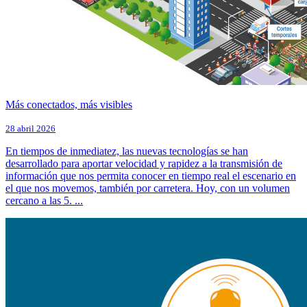
Más conectados, más visibles
28 abril 2026
En tiempos de inmediatez, las nuevas tecnologías se han
desarrollado para aportar velocidad y rapidez a la transmisión de
información que nos permita conocer en tiempo real el escenario en
el que nos movemos, también por carretera. Hoy, con un volumen
cercano a las 5. ...