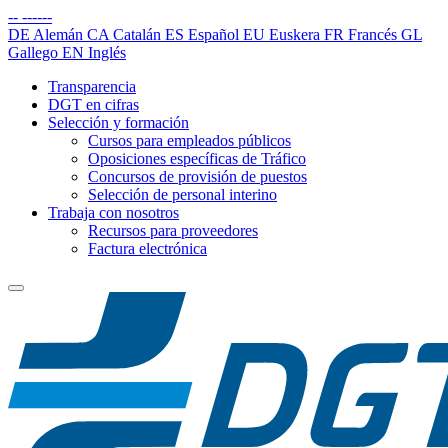
--
------
DE
Alemán
CA
Catalán
ES
Español
EU
Euskera
FR
Francés
GL
Gallego
EN
Inglés
Transparencia
DGT en cifras
Selección y formación
Cursos para empleados públicos
Oposiciones específicas de Tráfico
Concursos de provisión de puestos
Selección de personal interino
Trabaja con nosotros
Recursos para proveedores
Factura electrónica