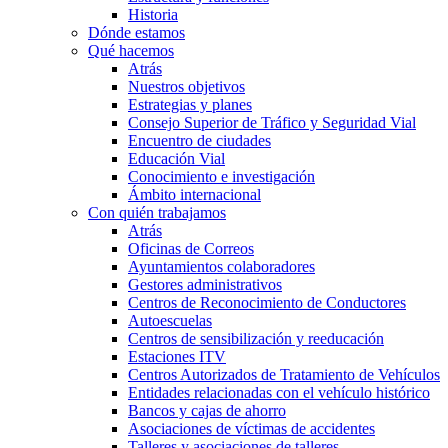
Historia
Dónde estamos
Qué hacemos
Atrás
Nuestros objetivos
Estrategias y planes
Consejo Superior de Tráfico y Seguridad Vial
Encuentro de ciudades
Educación Vial
Conocimiento e investigación
Ámbito internacional
Con quién trabajamos
Atrás
Oficinas de Correos
Ayuntamientos colaboradores
Gestores administrativos
Centros de Reconocimiento de Conductores
Autoescuelas
Centros de sensibilización y reeducación
Estaciones ITV
Centros Autorizados de Tratamiento de Vehículos
Entidades relacionadas con el vehículo histórico
Bancos y cajas de ahorro
Asociaciones de víctimas de accidentes
Talleres y asociaciones de talleres