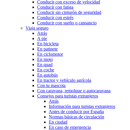
Conducir con exceso de velocidad
Conducir con fatiga
Conducir sin cinturón de seguridad
Conducir con estrés
Conducir con sueño o cansancio
Viaja seguro
Atrás
A pie
En bicicleta
En patinete
En ciclomotor
En moto
En quad
En coche
En autobús
En tractor y vehículo agrícola
Con tu mascota
Con caravana, remolque o autocaravana
Consejos para turistas extranjeros
Atrás
Información para turistas extranjeros
Antes de conducir por España
Normas básicas de circulación
En ciudad
En caso de emergencia