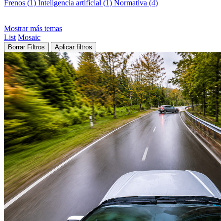
Frenos (1)
Inteligencia artificial (1)
Normativa (4)
Mostrar más temas
List
Mosaic
Borrar Filtros
Aplicar filtros