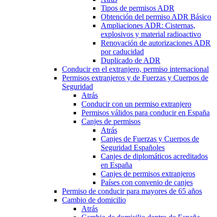
Tipos de permisos ADR
Obtención del permiso ADR Básico
Ampliaciones ADR: Cisternas,
explosivos y material radioactivo
Renovación de autorizaciones ADR
por caducidad
Duplicado de ADR
Conducir en el extranjero, permiso internacional
Permisos extranjeros y de Fuerzas y Cuerpos de
Seguridad
Atrás
Conducir con un permiso extranjero
Permisos válidos para conducir en España
Canjes de permisos
Atrás
Canjes de Fuerzas y Cuerpos de
Seguridad Españoles
Canjes de diplomáticos acreditados
en España
Canjes de permisos extranjeros
Países con convenio de canjes
Permiso de conducir para mayores de 65 años
Cambio de domicilio
Atrás