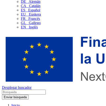
DE
Alemán
CA
Catalán
ES
Español
EU
Euskera
FR
Francés
GL
Gallego
EN
Inglés
Desplegar buscador
Enviar búsqueda
Inicio