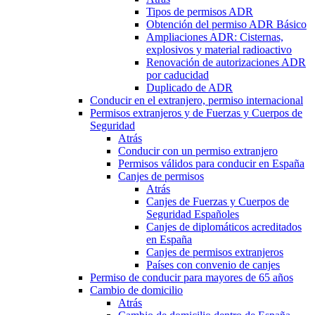
Tipos de permisos ADR
Obtención del permiso ADR Básico
Ampliaciones ADR: Cisternas,
explosivos y material radioactivo
Renovación de autorizaciones ADR
por caducidad
Duplicado de ADR
Conducir en el extranjero, permiso internacional
Permisos extranjeros y de Fuerzas y Cuerpos de
Seguridad
Atrás
Conducir con un permiso extranjero
Permisos válidos para conducir en España
Canjes de permisos
Atrás
Canjes de Fuerzas y Cuerpos de
Seguridad Españoles
Canjes de diplomáticos acreditados
en España
Canjes de permisos extranjeros
Países con convenio de canjes
Permiso de conducir para mayores de 65 años
Cambio de domicilio
Atrás