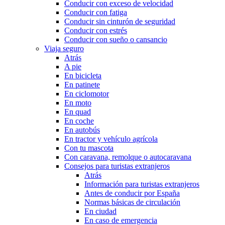
Conducir con exceso de velocidad
Conducir con fatiga
Conducir sin cinturón de seguridad
Conducir con estrés
Conducir con sueño o cansancio
Viaja seguro
Atrás
A pie
En bicicleta
En patinete
En ciclomotor
En moto
En quad
En coche
En autobús
En tractor y vehículo agrícola
Con tu mascota
Con caravana, remolque o autocaravana
Consejos para turistas extranjeros
Atrás
Información para turistas extranjeros
Antes de conducir por España
Normas básicas de circulación
En ciudad
En caso de emergencia