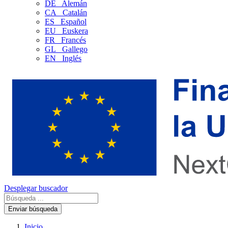
DE
Alemán
CA
Catalán
ES
Español
EU
Euskera
FR
Francés
GL
Gallego
EN
Inglés
Desplegar buscador
Enviar búsqueda
Inicio