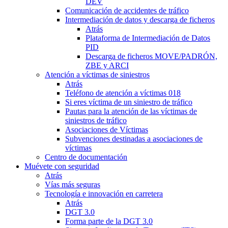
DEV
Comunicación de accidentes de tráfico
Intermediación de datos y descarga de ficheros
Atrás
Plataforma de Intermediación de Datos
PID
Descarga de ficheros MOVE/PADRÓN,
ZBE y ARCI
Atención a víctimas de siniestros
Atrás
Teléfono de atención a víctimas 018
Si eres víctima de un siniestro de tráfico
Pautas para la atención de las víctimas de
siniestros de tráfico
Asociaciones de Víctimas
Subvenciones destinadas a asociaciones de
víctimas
Centro de documentación
Muévete con seguridad
Atrás
Vías más seguras
Tecnología e innovación en carretera
Atrás
DGT 3.0
Forma parte de la DGT 3.0