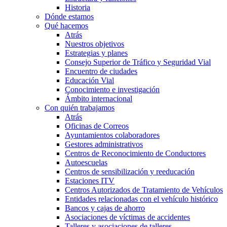
Historia
Dónde estamos
Qué hacemos
Atrás
Nuestros objetivos
Estrategias y planes
Consejo Superior de Tráfico y Seguridad Vial
Encuentro de ciudades
Educación Vial
Conocimiento e investigación
Ámbito internacional
Con quién trabajamos
Atrás
Oficinas de Correos
Ayuntamientos colaboradores
Gestores administrativos
Centros de Reconocimiento de Conductores
Autoescuelas
Centros de sensibilización y reeducación
Estaciones ITV
Centros Autorizados de Tratamiento de Vehículos
Entidades relacionadas con el vehículo histórico
Bancos y cajas de ahorro
Asociaciones de víctimas de accidentes
Talleres y asociaciones de talleres