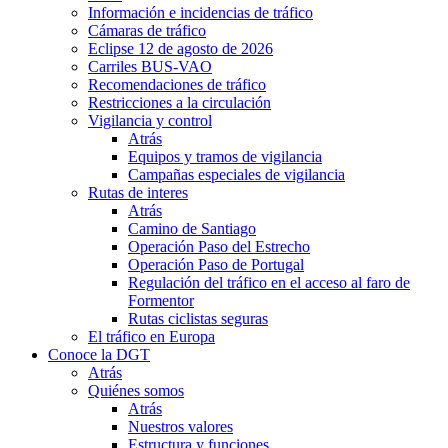
Información e incidencias de tráfico
Cámaras de tráfico
Eclipse 12 de agosto de 2026
Carriles BUS-VAO
Recomendaciones de tráfico
Restricciones a la circulación
Vigilancia y control
Atrás
Equipos y tramos de vigilancia
Campañas especiales de vigilancia
Rutas de interes
Atrás
Camino de Santiago
Operación Paso del Estrecho
Operación Paso de Portugal
Regulación del tráfico en el acceso al faro de
Formentor
Rutas ciclistas seguras
El tráfico en Europa
Conoce la DGT
Atrás
Quiénes somos
Atrás
Nuestros valores
Estructura y funciones