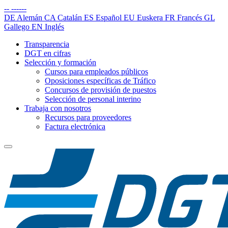
--
------
DE
Alemán
CA
Catalán
ES
Español
EU
Euskera
FR
Francés
GL
Gallego
EN
Inglés
Transparencia
DGT en cifras
Selección y formación
Cursos para empleados públicos
Oposiciones específicas de Tráfico
Concursos de provisión de puestos
Selección de personal interino
Trabaja con nosotros
Recursos para proveedores
Factura electrónica