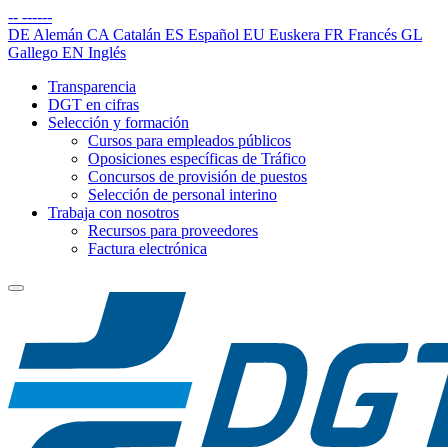
--
------
DE
Alemán
CA
Catalán
ES
Español
EU
Euskera
FR
Francés
GL
Gallego
EN
Inglés
Transparencia
DGT en cifras
Selección y formación
Cursos para empleados públicos
Oposiciones específicas de Tráfico
Concursos de provisión de puestos
Selección de personal interino
Trabaja con nosotros
Recursos para proveedores
Factura electrónica