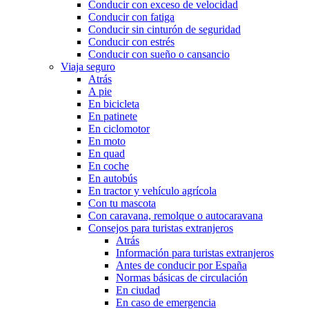
Conducir con exceso de velocidad
Conducir con fatiga
Conducir sin cinturón de seguridad
Conducir con estrés
Conducir con sueño o cansancio
Viaja seguro
Atrás
A pie
En bicicleta
En patinete
En ciclomotor
En moto
En quad
En coche
En autobús
En tractor y vehículo agrícola
Con tu mascota
Con caravana, remolque o autocaravana
Consejos para turistas extranjeros
Atrás
Información para turistas extranjeros
Antes de conducir por España
Normas básicas de circulación
En ciudad
En caso de emergencia