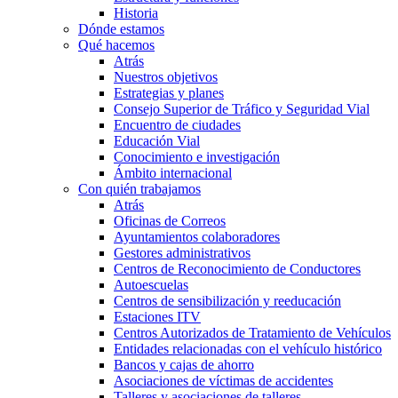
Historia
Dónde estamos
Qué hacemos
Atrás
Nuestros objetivos
Estrategias y planes
Consejo Superior de Tráfico y Seguridad Vial
Encuentro de ciudades
Educación Vial
Conocimiento e investigación
Ámbito internacional
Con quién trabajamos
Atrás
Oficinas de Correos
Ayuntamientos colaboradores
Gestores administrativos
Centros de Reconocimiento de Conductores
Autoescuelas
Centros de sensibilización y reeducación
Estaciones ITV
Centros Autorizados de Tratamiento de Vehículos
Entidades relacionadas con el vehículo histórico
Bancos y cajas de ahorro
Asociaciones de víctimas de accidentes
Talleres y asociaciones de talleres