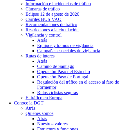
Información e incidencias de tráfico
Cámaras de tráfico
Eclipse 12 de agosto de 2026
Carriles BUS-VAO
Recomendaciones de tráfico
Restricciones a la circulación
Vigilancia y control
Atrás
Equipos y tramos de vigilancia
Campañas especiales de vigilancia
Rutas de interes
Atrás
Camino de Santiago
Operación Paso del Estrecho
Operación Paso de Portugal
Regulación del tráfico en el acceso al faro de
Formentor
Rutas ciclistas seguras
El tráfico en Europa
Conoce la DGT
Atrás
Quiénes somos
Atrás
Nuestros valores
Estructura y funciones