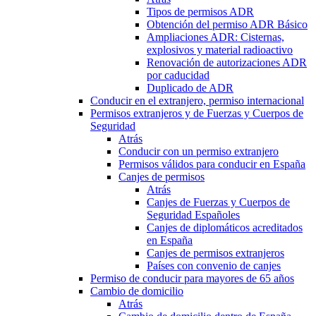
Tipos de permisos ADR
Obtención del permiso ADR Básico
Ampliaciones ADR: Cisternas,
explosivos y material radioactivo
Renovación de autorizaciones ADR
por caducidad
Duplicado de ADR
Conducir en el extranjero, permiso internacional
Permisos extranjeros y de Fuerzas y Cuerpos de
Seguridad
Atrás
Conducir con un permiso extranjero
Permisos válidos para conducir en España
Canjes de permisos
Atrás
Canjes de Fuerzas y Cuerpos de
Seguridad Españoles
Canjes de diplomáticos acreditados
en España
Canjes de permisos extranjeros
Países con convenio de canjes
Permiso de conducir para mayores de 65 años
Cambio de domicilio
Atrás