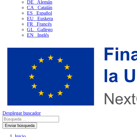
DE
Alemán
CA
Catalán
ES
Español
EU
Euskera
FR
Francés
GL
Gallego
EN
Inglés
Desplegar buscador
Enviar búsqueda
Inicio