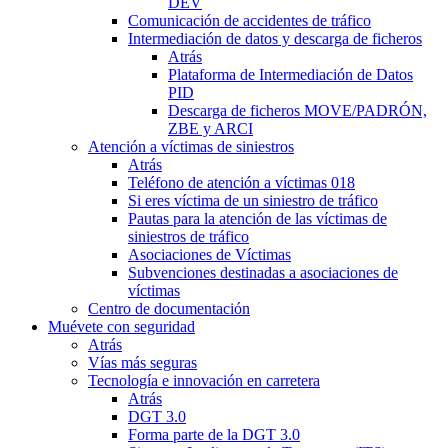
DEV
Comunicación de accidentes de tráfico
Intermediación de datos y descarga de ficheros
Atrás
Plataforma de Intermediación de Datos
PID
Descarga de ficheros MOVE/PADRÓN,
ZBE y ARCI
Atención a víctimas de siniestros
Atrás
Teléfono de atención a víctimas 018
Si eres víctima de un siniestro de tráfico
Pautas para la atención de las víctimas de
siniestros de tráfico
Asociaciones de Víctimas
Subvenciones destinadas a asociaciones de
víctimas
Centro de documentación
Muévete con seguridad
Atrás
Vías más seguras
Tecnología e innovación en carretera
Atrás
DGT 3.0
Forma parte de la DGT 3.0