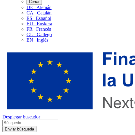
Cerrar
DE
Alemán
CA
Catalán
ES
Español
EU
Euskera
FR
Francés
GL
Gallego
EN
Inglés
Desplegar buscador
Enviar búsqueda