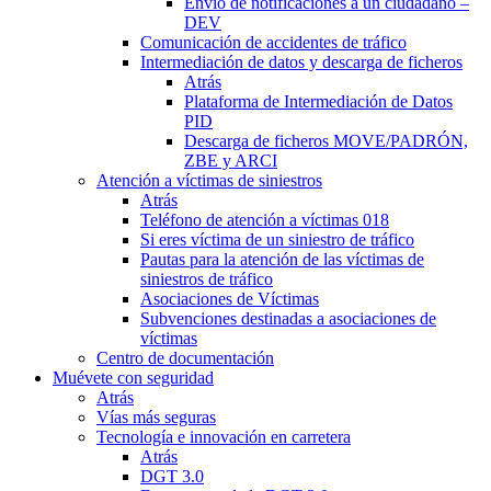
Envío de notificaciones a un ciudadano –
DEV
Comunicación de accidentes de tráfico
Intermediación de datos y descarga de ficheros
Atrás
Plataforma de Intermediación de Datos
PID
Descarga de ficheros MOVE/PADRÓN,
ZBE y ARCI
Atención a víctimas de siniestros
Atrás
Teléfono de atención a víctimas 018
Si eres víctima de un siniestro de tráfico
Pautas para la atención de las víctimas de
siniestros de tráfico
Asociaciones de Víctimas
Subvenciones destinadas a asociaciones de
víctimas
Centro de documentación
Muévete con seguridad
Atrás
Vías más seguras
Tecnología e innovación en carretera
Atrás
DGT 3.0