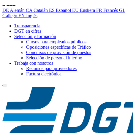
--
------
DE
Alemán
CA
Catalán
ES
Español
EU
Euskera
FR
Francés
GL
Gallego
EN
Inglés
Transparencia
DGT en cifras
Selección y formación
Cursos para empleados públicos
Oposiciones específicas de Tráfico
Concursos de provisión de puestos
Selección de personal interino
Trabaja con nosotros
Recursos para proveedores
Factura electrónica