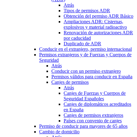
Atrás
Tipos de permisos ADR
Obtención del permiso ADR Básico
Ampliaciones ADR: Cisternas,
explosivos y material radioactivo
Renovación de autorizaciones ADR
por caducidad
Duplicado de ADR
Conducir en el extranjero, permiso internacional
Permisos extranjeros y de Fuerzas y Cuerpos de
Seguridad
Atrás
Conducir con un permiso extranjero
Permisos válidos para conducir en España
Canjes de permisos
Atrás
Canjes de Fuerzas y Cuerpos de
Seguridad Españoles
Canjes de diplomáticos acreditados
en España
Canjes de permisos extranjeros
Países con convenio de canjes
Permiso de conducir para mayores de 65 años
Cambio de domicilio