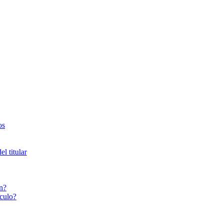
os
l titular
n?
culo?