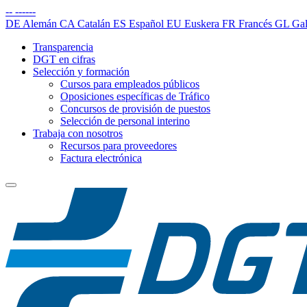
--
------
DE
Alemán
CA
Catalán
ES
Español
EU
Euskera
FR
Francés
GL
Gal
Transparencia
DGT en cifras
Selección y formación
Cursos para empleados públicos
Oposiciones específicas de Tráfico
Concursos de provisión de puestos
Selección de personal interino
Trabaja con nosotros
Recursos para proveedores
Factura electrónica