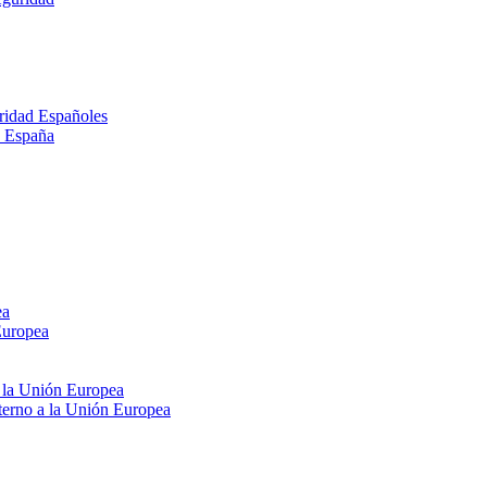
ridad Españoles
n España
ea
Europea
e la Unión Europea
xterno a la Unión Europea