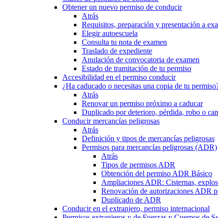
Obtener un nuevo permiso de conducir
Atrás
Requisitos, preparación y presentación a e
Elegir autoescuela
Consulta tu nota de examen
Traslado de expediente
Anulación de convocatoria de examen
Estado de tramitación de tu permiso
Accesibilidad en el permiso conducir
¿Ha caducado o necesitas una copia de tu permiso
Atrás
Renovar un permiso próximo a caducar
Duplicado por deterioro, pérdida, robo o ca
Conducir mercancías peligrosas
Atrás
Definición y tipos de mercancías peligrosas
Permisos para mercancías peligrosas (ADR)
Atrás
Tipos de permisos ADR
Obtención del permiso ADR Básico
Ampliaciones ADR: Cisternas, explosi
Renovación de autorizaciones ADR p
Duplicado de ADR
Conducir en el extranjero, permiso internacional
Permisos extranjeros y de Fuerzas y Cuerpos de S