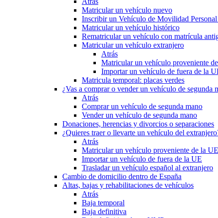
Atrás
Matricular un vehículo nuevo
Inscribir un Vehículo de Movilidad Person
Matricular un vehículo histórico
Rematricular un vehículo con matrícula anti
Matricular un vehículo extranjero
Atrás
Matricular un vehículo proveniente d
Importar un vehículo de fuera de la 
Matricula temporal: placas verdes
¿Vas a comprar o vender un vehículo de segunda
Atrás
Comprar un vehículo de segunda mano
Vender un vehículo de segunda mano
Donaciones, herencias y divorcios o separaciones
¿Quieres traer o llevarte un vehículo del extranjero
Atrás
Matricular un vehículo proveniente de la U
Importar un vehículo de fuera de la UE
Trasladar un vehículo español al extranjero
Cambio de domicilio dentro de España
Altas, bajas y rehabilitaciones de vehículos
Atrás
Baja temporal
Baja definitiva