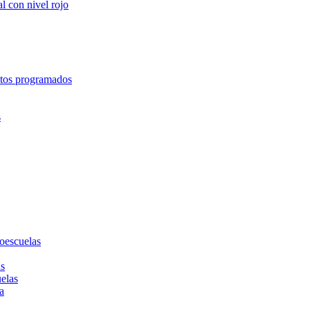
l con nivel rojo
entos programados
s
toescuelas
as
uelas
a