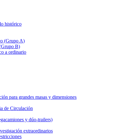
lo histórico
ico (Grupo A)
 (Grupo B)
co a ordinario
ción para grandes masas y dimensiones
a de Circulación
gacamiones y dúo-trailers)
vestigación extraordinarios
estricciones