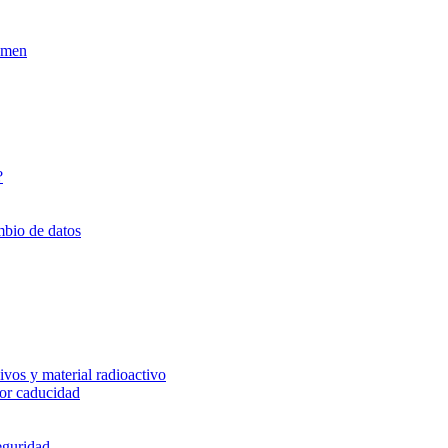
xamen
?
mbio de datos
vos y material radioactivo
or caducidad
eguridad