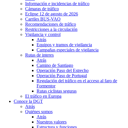
Información e incidencias de tráfico
Cámaras de tráfico
Eclipse 12 de agosto de 2026
Carriles BUS-VAO
Recomendaciones de tráfico
Restricciones a la circulación
Vigilancia y control
Atrás
Equipos y tramos de vigilancia
Campañas especiales de vigilancia
Rutas de interes
Atrás
Camino de Santiago
Operación Paso del Estrecho
Operación Paso de Portugal
Regulación del tráfico en el acceso al faro de
Formentor
Rutas ciclistas seguras
El tráfico en Europa
Conoce la DGT
Atrás
Quiénes somos
Atrás
Nuestros valores
Estructura y funciones