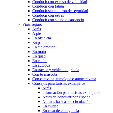
Conducir con exceso de velocidad
Conducir con fatiga
Conducir sin cinturón de seguridad
Conducir con estrés
Conducir con sueño o cansancio
Viaja seguro
Atrás
A pie
En bicicleta
En patinete
En ciclomotor
En moto
En quad
En coche
En autobús
En tractor y vehículo agrícola
Con tu mascota
Con caravana, remolque o autocaravana
Consejos para turistas extranjeros
Atrás
Información para turistas extranjeros
Antes de conducir por España
Normas básicas de circulación
En ciudad
En caso de emergencia