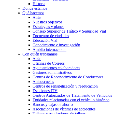
Historia
Dónde estamos
Qué hacemos
Atrás
Nuestros objetivos
Estrategias y planes
Consejo Superior de Tráfico y Seguridad Vial
Encuentro de ciudades
Educación Vial
Conocimiento e investigación
Ámbito internacional
Con quién trabajamos
Atrás
Oficinas de Correos
Ayuntamientos colaboradores
Gestores administrativos
Centros de Reconocimiento de Conductores
Autoescuelas
Centros de sensibilización y reeducación
Estaciones ITV
Centros Autorizados de Tratamiento de Vehículos
Entidades relacionadas con el vehículo histórico
Bancos y cajas de ahorro
Asociaciones de víctimas de accidentes
Talleres y asociaciones de talleres