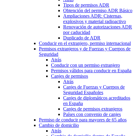
Tipos de permisos ADR
Obtención del permiso ADR Básico
Ampliaciones ADR: Cisternas,
explosivos y material radioactivo
Renovación de autorizaciones ADR
por caducidad
Duplicado de ADR
Conducir en el extranjero, permiso internacional
Permisos extranjeros y de Fuerzas y Cuerpos de
Seguridad
Atrás
Conducir con un permiso extranjero
Permisos válidos para conducir en España
Canjes de permisos
Atrás
Canjes de Fuerzas y Cuerpos de
Seguridad Españoles
Canjes de diplomáticos acreditados
en España
Canjes de permisos extranjeros
Países con convenio de canjes
Permiso de conducir para mayores de 65 años
Cambio de domicilio
Atrás