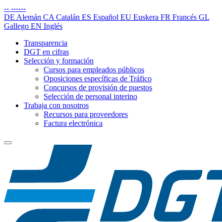
--
------
DE
Alemán
CA
Catalán
ES
Español
EU
Euskera
FR
Francés
GL
Gallego
EN
Inglés
Transparencia
DGT en cifras
Selección y formación
Cursos para empleados públicos
Oposiciones específicas de Tráfico
Concursos de provisión de puestos
Selección de personal interino
Trabaja con nosotros
Recursos para proveedores
Factura electrónica