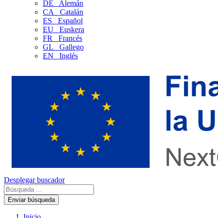
DE
Alemán
CA
Catalán
ES
Español
EU
Euskera
FR
Francés
GL
Gallego
EN
Inglés
Desplegar buscador
Enviar búsqueda
Inicio