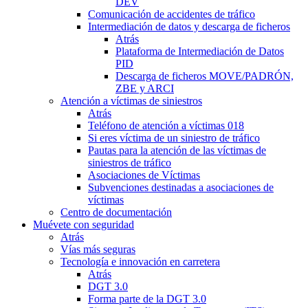
DEV
Comunicación de accidentes de tráfico
Intermediación de datos y descarga de ficheros
Atrás
Plataforma de Intermediación de Datos
PID
Descarga de ficheros MOVE/PADRÓN,
ZBE y ARCI
Atención a víctimas de siniestros
Atrás
Teléfono de atención a víctimas 018
Si eres víctima de un siniestro de tráfico
Pautas para la atención de las víctimas de
siniestros de tráfico
Asociaciones de Víctimas
Subvenciones destinadas a asociaciones de
víctimas
Centro de documentación
Muévete con seguridad
Atrás
Vías más seguras
Tecnología e innovación en carretera
Atrás
DGT 3.0
Forma parte de la DGT 3.0