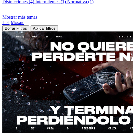
Distracciones (4)
Intermitentes (1)
Normativa (1)
Mostrar más temas
List
Mosaic
Borrar Filtros
Aplicar filtros