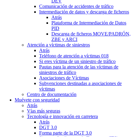
DEV
Comunicación de accidentes de tráfico
Intermediación de datos y descarga de ficheros
Atrás
Plataforma de Intermediación de Datos
PID
Descarga de ficheros MOVE/PADRÓN,
ZBE y ARCI
Atención a víctimas de siniestros
Atrás
Teléfono de atención a víctimas 018
Si eres víctima de un siniestro de tráfico
Pautas para la atención de las víctimas de
siniestros de tráfico
Asociaciones de Víctimas
Subvenciones destinadas a asociaciones de
víctimas
Centro de documentación
Muévete con seguridad
Atrás
Vías más seguras
Tecnología e innovación en carretera
Atrás
DGT 3.0
Forma parte de la DGT 3.0