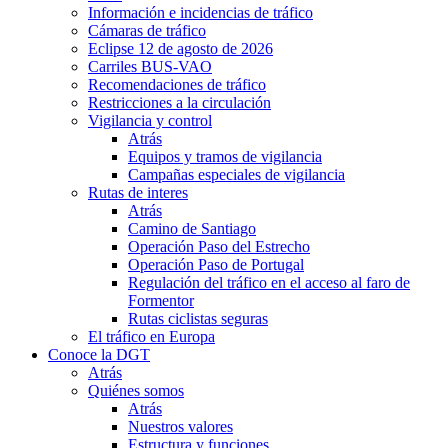
Información e incidencias de tráfico
Cámaras de tráfico
Eclipse 12 de agosto de 2026
Carriles BUS-VAO
Recomendaciones de tráfico
Restricciones a la circulación
Vigilancia y control
Atrás
Equipos y tramos de vigilancia
Campañas especiales de vigilancia
Rutas de interes
Atrás
Camino de Santiago
Operación Paso del Estrecho
Operación Paso de Portugal
Regulación del tráfico en el acceso al faro de
Formentor
Rutas ciclistas seguras
El tráfico en Europa
Conoce la DGT
Atrás
Quiénes somos
Atrás
Nuestros valores
Estructura y funciones