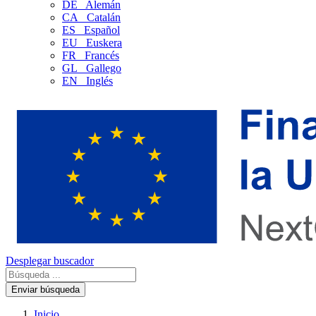
DE
Alemán
CA
Catalán
ES
Español
EU
Euskera
FR
Francés
GL
Gallego
EN
Inglés
Desplegar buscador
Enviar búsqueda
Inicio