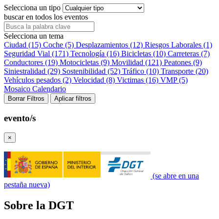
Selecciona un tipo
buscar en todos los eventos
Selecciona un tema
Ciudad (15)
Coche (5)
Desplazamientos (12)
Riesgos Laborales (1)
Seguridad Vial (171)
Tecnología (16)
Bicicletas (10)
Carreteras (7)
Conductores (19)
Motocicletas (9)
Movilidad (121)
Peatones (9)
Siniestralidad (29)
Sostenibilidad (52)
Tráfico (10)
Transporte (20)
Vehículos pesados (2)
Velocidad (8)
Victimas (16)
VMP (5)
Mosaico
Calendario
Borrar Filtros
Aplicar filtros
evento/s
×
(se abre en una
pestaña nueva)
Sobre la DGT