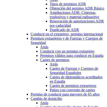
Tipos de permisos ADR
Obtención del permiso ADR Básico
Ampliaciones ADR: Cisternas,
explosivos y material radioactivo
Renovación de autorizaciones ADR
por caducidad
Duplicado de ADR
Conducir en el extranjero, permiso internacional
Permisos extranjeros y de Fuerzas y Cuerpos de
Seguridad
Atrás
Conducir con un permiso extranjero
Permisos válidos para conducir en España
Canjes de permisos
Atrás
Canjes de Fuerzas y Cuerpos de
Seguridad Españoles
Canjes de diplomáticos acreditados
en España
Canjes de permisos extranjeros
Países con convenio de canjes
Permiso de conducir para mayores de 65 años
Cambio de domicilio
Atrás