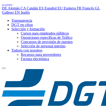
--
------
DE
Alemán
CA
Catalán
ES
Español
EU
Euskera
FR
Francés
GL
Gallego
EN
Inglés
Transparencia
DGT en cifras
Selección y formación
Cursos para empleados públicos
Oposiciones específicas de Tráfico
Concursos de provisión de puestos
Selección de personal interino
Trabaja con nosotros
Recursos para proveedores
Factura electrónica