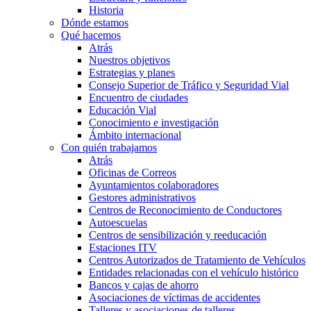
Historia
Dónde estamos
Qué hacemos
Atrás
Nuestros objetivos
Estrategias y planes
Consejo Superior de Tráfico y Seguridad Vial
Encuentro de ciudades
Educación Vial
Conocimiento e investigación
Ámbito internacional
Con quién trabajamos
Atrás
Oficinas de Correos
Ayuntamientos colaboradores
Gestores administrativos
Centros de Reconocimiento de Conductores
Autoescuelas
Centros de sensibilización y reeducación
Estaciones ITV
Centros Autorizados de Tratamiento de Vehículos
Entidades relacionadas con el vehículo histórico
Bancos y cajas de ahorro
Asociaciones de víctimas de accidentes
Talleres y asociaciones de talleres