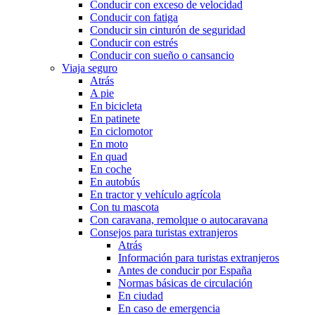
Conducir con exceso de velocidad
Conducir con fatiga
Conducir sin cinturón de seguridad
Conducir con estrés
Conducir con sueño o cansancio
Viaja seguro
Atrás
A pie
En bicicleta
En patinete
En ciclomotor
En moto
En quad
En coche
En autobús
En tractor y vehículo agrícola
Con tu mascota
Con caravana, remolque o autocaravana
Consejos para turistas extranjeros
Atrás
Información para turistas extranjeros
Antes de conducir por España
Normas básicas de circulación
En ciudad
En caso de emergencia