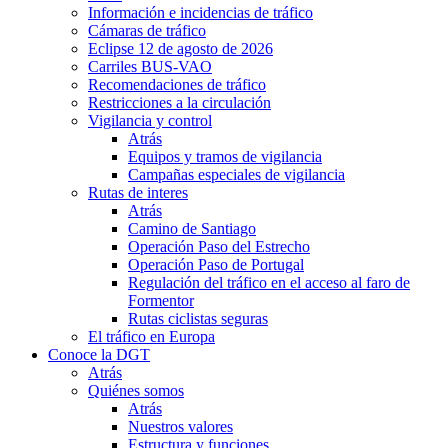
Información e incidencias de tráfico
Cámaras de tráfico
Eclipse 12 de agosto de 2026
Carriles BUS-VAO
Recomendaciones de tráfico
Restricciones a la circulación
Vigilancia y control
Atrás
Equipos y tramos de vigilancia
Campañas especiales de vigilancia
Rutas de interes
Atrás
Camino de Santiago
Operación Paso del Estrecho
Operación Paso de Portugal
Regulación del tráfico en el acceso al faro de
Formentor
Rutas ciclistas seguras
El tráfico en Europa
Conoce la DGT
Atrás
Quiénes somos
Atrás
Nuestros valores
Estructura y funciones