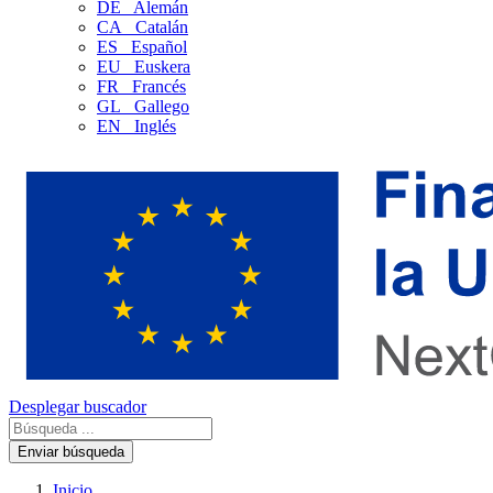
DE
Alemán
CA
Catalán
ES
Español
EU
Euskera
FR
Francés
GL
Gallego
EN
Inglés
Desplegar buscador
Enviar búsqueda
Inicio