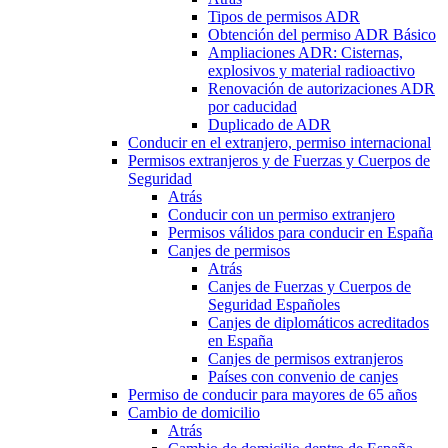
Tipos de permisos ADR
Obtención del permiso ADR Básico
Ampliaciones ADR: Cisternas,
explosivos y material radioactivo
Renovación de autorizaciones ADR
por caducidad
Duplicado de ADR
Conducir en el extranjero, permiso internacional
Permisos extranjeros y de Fuerzas y Cuerpos de
Seguridad
Atrás
Conducir con un permiso extranjero
Permisos válidos para conducir en España
Canjes de permisos
Atrás
Canjes de Fuerzas y Cuerpos de
Seguridad Españoles
Canjes de diplomáticos acreditados
en España
Canjes de permisos extranjeros
Países con convenio de canjes
Permiso de conducir para mayores de 65 años
Cambio de domicilio
Atrás