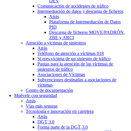
DEV
Comunicación de accidentes de tráfico
Intermediación de datos y descarga de ficheros
Atrás
Plataforma de Intermediación de Datos
PID
Descarga de ficheros MOVE/PADRÓN,
ZBE y ARCI
Atención a víctimas de siniestros
Atrás
Teléfono de atención a víctimas 018
Si eres víctima de un siniestro de tráfico
Pautas para la atención de las víctimas de
siniestros de tráfico
Asociaciones de Víctimas
Subvenciones destinadas a asociaciones de
víctimas
Centro de documentación
Muévete con seguridad
Atrás
Vías más seguras
Tecnología e innovación en carretera
Atrás
DGT 3.0
Forma parte de la DGT 3.0