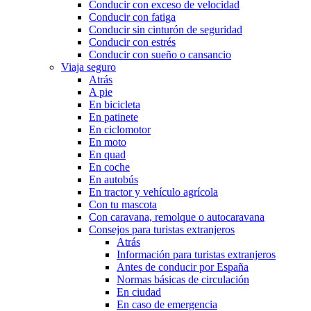
Conducir con exceso de velocidad
Conducir con fatiga
Conducir sin cinturón de seguridad
Conducir con estrés
Conducir con sueño o cansancio
Viaja seguro
Atrás
A pie
En bicicleta
En patinete
En ciclomotor
En moto
En quad
En coche
En autobús
En tractor y vehículo agrícola
Con tu mascota
Con caravana, remolque o autocaravana
Consejos para turistas extranjeros
Atrás
Información para turistas extranjeros
Antes de conducir por España
Normas básicas de circulación
En ciudad
En caso de emergencia