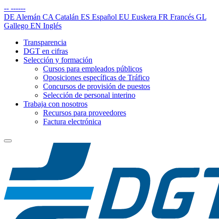
--
------
DE
Alemán
CA
Catalán
ES
Español
EU
Euskera
FR
Francés
GL
Gallego
EN
Inglés
Transparencia
DGT en cifras
Selección y formación
Cursos para empleados públicos
Oposiciones específicas de Tráfico
Concursos de provisión de puestos
Selección de personal interino
Trabaja con nosotros
Recursos para proveedores
Factura electrónica