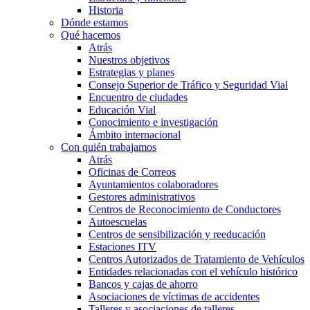
Historia
Dónde estamos
Qué hacemos
Atrás
Nuestros objetivos
Estrategias y planes
Consejo Superior de Tráfico y Seguridad Vial
Encuentro de ciudades
Educación Vial
Conocimiento e investigación
Ámbito internacional
Con quién trabajamos
Atrás
Oficinas de Correos
Ayuntamientos colaboradores
Gestores administrativos
Centros de Reconocimiento de Conductores
Autoescuelas
Centros de sensibilización y reeducación
Estaciones ITV
Centros Autorizados de Tratamiento de Vehículos
Entidades relacionadas con el vehículo histórico
Bancos y cajas de ahorro
Asociaciones de víctimas de accidentes
Talleres y asociaciones de talleres