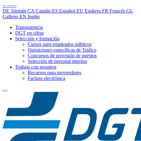
--
------
DE
Alemán
CA
Catalán
ES
Español
EU
Euskera
FR
Francés
GL
Gallego
EN
Inglés
Transparencia
DGT en cifras
Selección y formación
Cursos para empleados públicos
Oposiciones específicas de Tráfico
Concursos de provisión de puestos
Selección de personal interino
Trabaja con nosotros
Recursos para proveedores
Factura electrónica