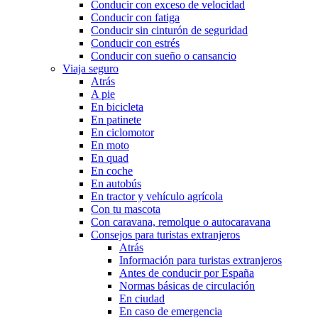
Conducir con exceso de velocidad
Conducir con fatiga
Conducir sin cinturón de seguridad
Conducir con estrés
Conducir con sueño o cansancio
Viaja seguro
Atrás
A pie
En bicicleta
En patinete
En ciclomotor
En moto
En quad
En coche
En autobús
En tractor y vehículo agrícola
Con tu mascota
Con caravana, remolque o autocaravana
Consejos para turistas extranjeros
Atrás
Información para turistas extranjeros
Antes de conducir por España
Normas básicas de circulación
En ciudad
En caso de emergencia