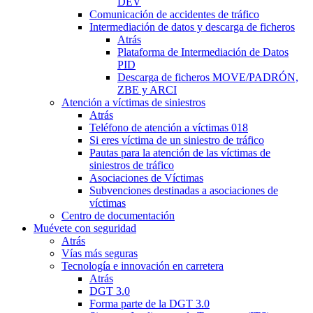
DEV
Comunicación de accidentes de tráfico
Intermediación de datos y descarga de ficheros
Atrás
Plataforma de Intermediación de Datos
PID
Descarga de ficheros MOVE/PADRÓN,
ZBE y ARCI
Atención a víctimas de siniestros
Atrás
Teléfono de atención a víctimas 018
Si eres víctima de un siniestro de tráfico
Pautas para la atención de las víctimas de
siniestros de tráfico
Asociaciones de Víctimas
Subvenciones destinadas a asociaciones de
víctimas
Centro de documentación
Muévete con seguridad
Atrás
Vías más seguras
Tecnología e innovación en carretera
Atrás
DGT 3.0
Forma parte de la DGT 3.0