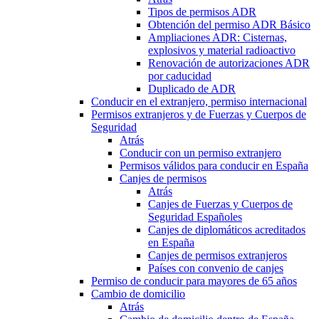
Tipos de permisos ADR
Obtención del permiso ADR Básico
Ampliaciones ADR: Cisternas,
explosivos y material radioactivo
Renovación de autorizaciones ADR
por caducidad
Duplicado de ADR
Conducir en el extranjero, permiso internacional
Permisos extranjeros y de Fuerzas y Cuerpos de
Seguridad
Atrás
Conducir con un permiso extranjero
Permisos válidos para conducir en España
Canjes de permisos
Atrás
Canjes de Fuerzas y Cuerpos de
Seguridad Españoles
Canjes de diplomáticos acreditados
en España
Canjes de permisos extranjeros
Países con convenio de canjes
Permiso de conducir para mayores de 65 años
Cambio de domicilio
Atrás