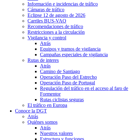
Información e incidencias de tráfico
Cámaras de tráfico
Eclipse 12 de agosto de 2026
Carriles BUS-VAO
Recomendaciones de tráfico
Restricciones a la circulación
Vigilancia y control
Atrás
Equipos y tramos de vigilancia
Campañas especiales de vigilancia
Rutas de interes
Atrás
Camino de Santiago
Operación Paso del Estrecho
Operación Paso de Portugal
Regulación del tráfico en el acceso al faro de
Formentor
Rutas ciclistas seguras
El tráfico en Europa
Conoce la DGT
Atrás
Quiénes somos
Atrás
Nuestros valores
Estructura y funciones