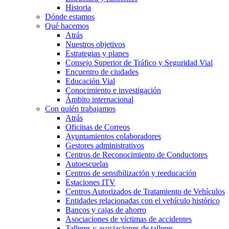
Historia
Dónde estamos
Qué hacemos
Atrás
Nuestros objetivos
Estrategias y planes
Consejo Superior de Tráfico y Seguridad Vial
Encuentro de ciudades
Educación Vial
Conocimiento e investigación
Ámbito internacional
Con quién trabajamos
Atrás
Oficinas de Correos
Ayuntamientos colaboradores
Gestores administrativos
Centros de Reconocimiento de Conductores
Autoescuelas
Centros de sensibilización y reeducación
Estaciones ITV
Centros Autorizados de Tratamiento de Vehículos
Entidades relacionadas con el vehículo histórico
Bancos y cajas de ahorro
Asociaciones de víctimas de accidentes
Talleres y asociaciones de talleres