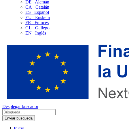
DE
Alemán
CA
Catalán
ES
Español
EU
Euskera
FR
Francés
GL
Gallego
EN
Inglés
Desplegar buscador
Enviar búsqueda
Inicio