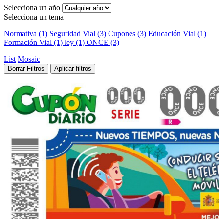
Selecciona un año
Selecciona un tema
Normativa (1)
Seguridad Vial (3)
Cupones (3)
Educación Vial (1)
Formación Vial (1)
ley (1)
ONCE (3)
List
Mosaic
Borrar Filtros
Aplicar filtros