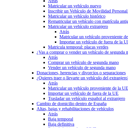
Atrás
Matricular un vehículo nuevo
Inscribir un Vehículo de Movilidad Person
Matricular un vehículo histórico
Rematricular un vehículo con matrícula anti
Matricular un vehículo extranjero
Atrás
Matricular un vehículo proveniente d
Importar un vehículo de fuera de la 
Matricula temporal: placas verdes
¿Vas a comprar o vender un vehículo de segunda
Atrás
Comprar un vehículo de segunda mano
Vender un vehículo de segunda mano
Donaciones, herencias y divorcios o separaciones
¿Quieres traer o llevarte un vehículo del extranjero
Atrás
Matricular un vehículo proveniente de la U
Importar un vehículo de fuera de la UE
Trasladar un vehículo español al extranjero
Cambio de domicilio dentro de España
Altas, bajas y rehabilitaciones de vehículos
Atrás
Baja temporal
Baja definitiva