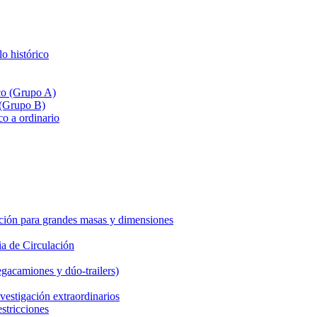
lo histórico
ico (Grupo A)
 (Grupo B)
co a ordinario
ción para grandes masas y dimensiones
a de Circulación
gacamiones y dúo-trailers)
vestigación extraordinarios
estricciones