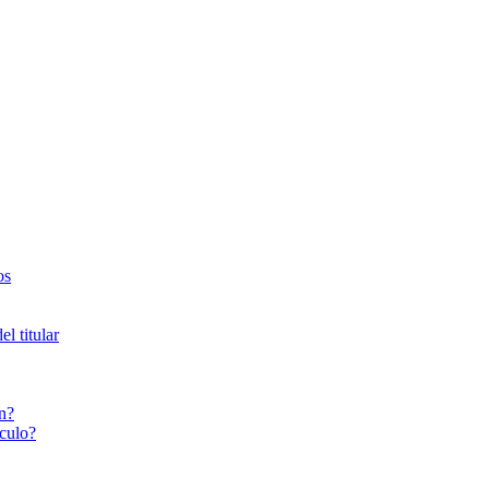
os
l titular
n?
culo?