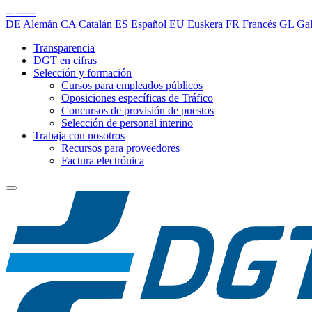
--
------
DE
Alemán
CA
Catalán
ES
Español
EU
Euskera
FR
Francés
GL
Gal
Transparencia
DGT en cifras
Selección y formación
Cursos para empleados públicos
Oposiciones específicas de Tráfico
Concursos de provisión de puestos
Selección de personal interino
Trabaja con nosotros
Recursos para proveedores
Factura electrónica