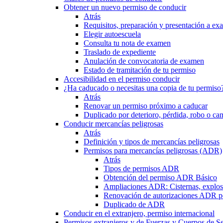
Obtener un nuevo permiso de conducir
Atrás
Requisitos, preparación y presentación a e
Elegir autoescuela
Consulta tu nota de examen
Traslado de expediente
Anulación de convocatoria de examen
Estado de tramitación de tu permiso
Accesibilidad en el permiso conducir
¿Ha caducado o necesitas una copia de tu permiso
Atrás
Renovar un permiso próximo a caducar
Duplicado por deterioro, pérdida, robo o ca
Conducir mercancías peligrosas
Atrás
Definición y tipos de mercancías peligrosas
Permisos para mercancías peligrosas (ADR)
Atrás
Tipos de permisos ADR
Obtención del permiso ADR Básico
Ampliaciones ADR: Cisternas, explosi
Renovación de autorizaciones ADR p
Duplicado de ADR
Conducir en el extranjero, permiso internacional
Permisos extranjeros y de Fuerzas y Cuerpos de S