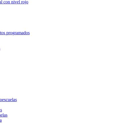
l con nivel rojo
entos programados
s
toescuelas
as
uelas
a