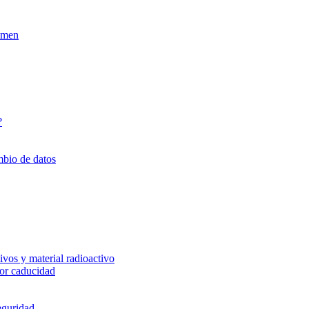
xamen
?
mbio de datos
vos y material radioactivo
or caducidad
eguridad