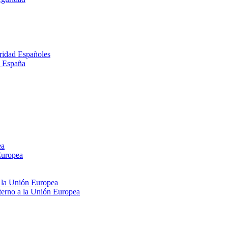
ridad Españoles
n España
ea
Europea
e la Unión Europea
xterno a la Unión Europea