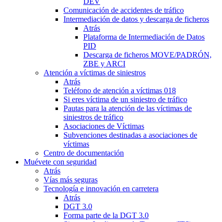
DEV
Comunicación de accidentes de tráfico
Intermediación de datos y descarga de ficheros
Atrás
Plataforma de Intermediación de Datos
PID
Descarga de ficheros MOVE/PADRÓN,
ZBE y ARCI
Atención a víctimas de siniestros
Atrás
Teléfono de atención a víctimas 018
Si eres víctima de un siniestro de tráfico
Pautas para la atención de las víctimas de
siniestros de tráfico
Asociaciones de Víctimas
Subvenciones destinadas a asociaciones de
víctimas
Centro de documentación
Muévete con seguridad
Atrás
Vías más seguras
Tecnología e innovación en carretera
Atrás
DGT 3.0
Forma parte de la DGT 3.0