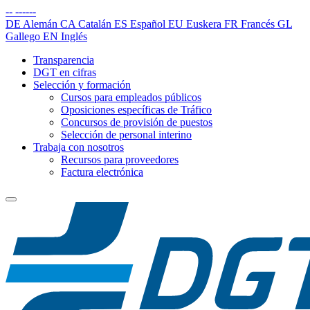
--
------
DE
Alemán
CA
Catalán
ES
Español
EU
Euskera
FR
Francés
GL
Gallego
EN
Inglés
Transparencia
DGT en cifras
Selección y formación
Cursos para empleados públicos
Oposiciones específicas de Tráfico
Concursos de provisión de puestos
Selección de personal interino
Trabaja con nosotros
Recursos para proveedores
Factura electrónica