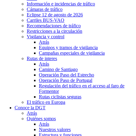
Información e incidencias de tráfico
Cámaras de tráfico
Eclipse 12 de agosto de 2026
Carriles BUS-VAO
Recomendaciones de tráfico
Restricciones a la circulación
Vigilancia y control
Atrás
Equipos y tramos de vigilancia
Campañas especiales de vigilancia
Rutas de interes
Atrás
Camino de Santiago
Operación Paso del Estrecho
Operación Paso de Portugal
Regulación del tráfico en el acceso al faro de
Formentor
Rutas ciclistas seguras
El tráfico en Europa
Conoce la DGT
Atrás
Quiénes somos
Atrás
Nuestros valores
Estructura y funciones