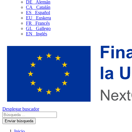
DE
Alemán
CA
Catalán
ES
Español
EU
Euskera
FR
Francés
GL
Gallego
EN
Inglés
Desplegar buscador
Enviar búsqueda
Inicio