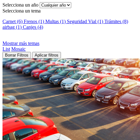
Selecciona un año
Selecciona un tema
Carnet (6)
Frenos (1)
Multas (1)
Seguridad Vial (1)
Trámites (8)
airbag (1)
Canjes (4)
Mostrar más temas
List
Mosaic
Borrar Filtros
Aplicar filtros