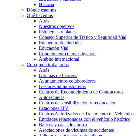
Historia
Dónde estamos
Qué hacemos
Atrás
Nuestros objetivos
Estrategias y planes
Consejo Superior de Tráfico y Seguridad Vial
Encuentro de ciudades
Educación Vial
Conocimiento e investigación
Ámbito internacional
Con quién trabajamos
Atrás
Oficinas de Correos
Ayuntamientos colaboradores
Gestores administrativos
Centros de Reconocimiento de Conductores
Autoescuelas
Centros de sensibilización y reeducación
Estaciones ITV
Centros Autorizados de Tratamiento de Vehículos
Entidades relacionadas con el vehículo histórico
Bancos y cajas de ahorro
Asociaciones de víctimas de accidentes
Talleres y asociaciones de talleres