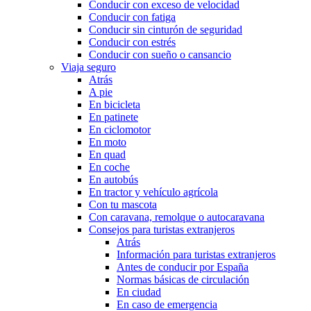
Conducir con exceso de velocidad
Conducir con fatiga
Conducir sin cinturón de seguridad
Conducir con estrés
Conducir con sueño o cansancio
Viaja seguro
Atrás
A pie
En bicicleta
En patinete
En ciclomotor
En moto
En quad
En coche
En autobús
En tractor y vehículo agrícola
Con tu mascota
Con caravana, remolque o autocaravana
Consejos para turistas extranjeros
Atrás
Información para turistas extranjeros
Antes de conducir por España
Normas básicas de circulación
En ciudad
En caso de emergencia