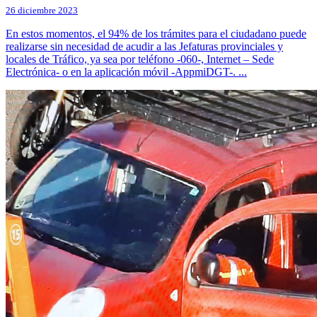
26 diciembre 2023
En estos momentos, el 94% de los trámites para el ciudadano puede
realizarse sin necesidad de acudir a las Jefaturas provinciales y
locales de Tráfico, ya sea por teléfono -060-, Internet – Sede
Electrónica- o en la aplicación móvil -AppmiDGT-. ...