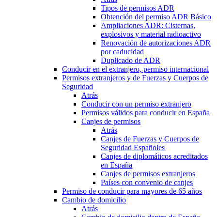
Tipos de permisos ADR
Obtención del permiso ADR Básico
Ampliaciones ADR: Cisternas,
explosivos y material radioactivo
Renovación de autorizaciones ADR
por caducidad
Duplicado de ADR
Conducir en el extranjero, permiso internacional
Permisos extranjeros y de Fuerzas y Cuerpos de
Seguridad
Atrás
Conducir con un permiso extranjero
Permisos válidos para conducir en España
Canjes de permisos
Atrás
Canjes de Fuerzas y Cuerpos de
Seguridad Españoles
Canjes de diplomáticos acreditados
en España
Canjes de permisos extranjeros
Países con convenio de canjes
Permiso de conducir para mayores de 65 años
Cambio de domicilio
Atrás