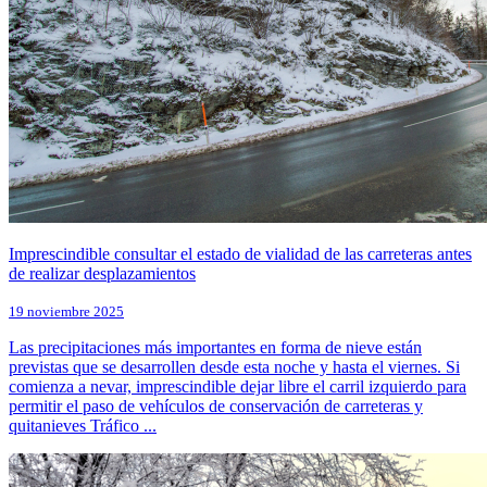
Imprescindible consultar el estado de vialidad de las carreteras antes
de realizar desplazamientos
19 noviembre 2025
Las precipitaciones más importantes en forma de nieve están
previstas que se desarrollen desde esta noche y hasta el viernes. Si
comienza a nevar, imprescindible dejar libre el carril izquierdo para
permitir el paso de vehículos de conservación de carreteras y
quitanieves Tráfico ...