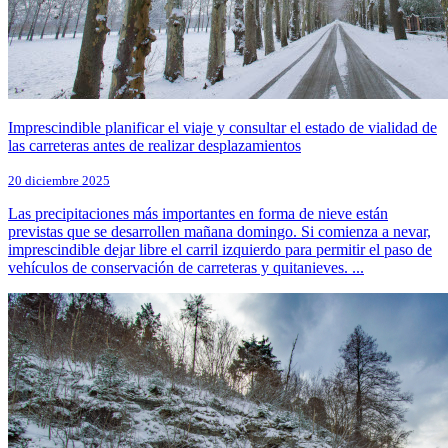
Imprescindible planificar el viaje y consultar el estado de vialidad de
las carreteras antes de realizar desplazamientos
20 diciembre 2025
Las precipitaciones más importantes en forma de nieve están
previstas que se desarrollen mañana domingo. Si comienza a nevar,
imprescindible dejar libre el carril izquierdo para permitir el paso de
vehículos de conservación de carreteras y quitanieves. ...