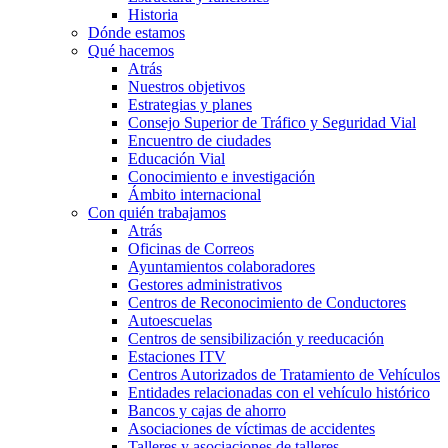
Historia
Dónde estamos
Qué hacemos
Atrás
Nuestros objetivos
Estrategias y planes
Consejo Superior de Tráfico y Seguridad Vial
Encuentro de ciudades
Educación Vial
Conocimiento e investigación
Ámbito internacional
Con quién trabajamos
Atrás
Oficinas de Correos
Ayuntamientos colaboradores
Gestores administrativos
Centros de Reconocimiento de Conductores
Autoescuelas
Centros de sensibilización y reeducación
Estaciones ITV
Centros Autorizados de Tratamiento de Vehículos
Entidades relacionadas con el vehículo histórico
Bancos y cajas de ahorro
Asociaciones de víctimas de accidentes
Talleres y asociaciones de talleres