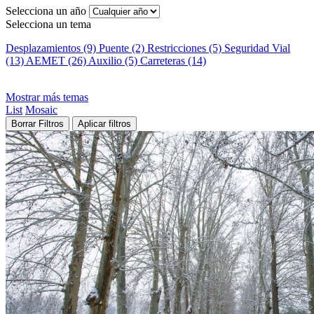
Selecciona un año
Selecciona un tema
Desplazamientos (9)
Puente (2)
Restricciones (5)
Seguridad Vial
(13)
AEMET (26)
Auxilio (5)
Carreteras (14)
Mostrar más temas
List
Mosaic
Borrar Filtros
Aplicar filtros