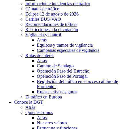
Información e incidencias de tráfico
Cámaras de tráfico
Eclipse 12 de agosto de 2026
Carriles BUS-VAO
Recomendaciones de tráfico
Restricciones a la circulación
Vigilancia y control
Atrás
Equipos y tramos de vigilancia
Campañas especiales de vigilancia
Rutas de interes
Atrás
Camino de Santiago
Operación Paso del Estrecho
Operación Paso de Portugal
Regulación del tráfico en el acceso al faro de
Formentor
Rutas ciclistas seguras
El tráfico en Europa
Conoce la DGT
Atrás
Quiénes somos
Atrás
Nuestros valores
Estructura y funciones