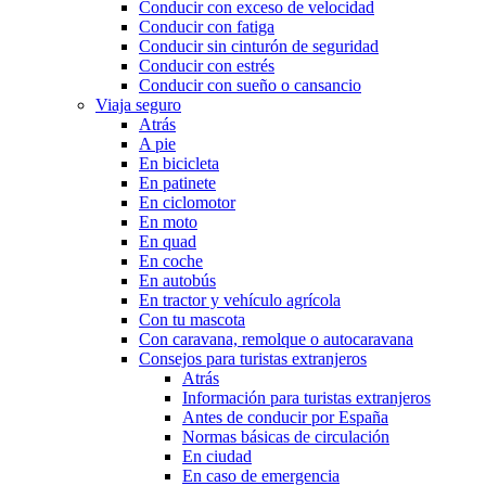
Conducir con exceso de velocidad
Conducir con fatiga
Conducir sin cinturón de seguridad
Conducir con estrés
Conducir con sueño o cansancio
Viaja seguro
Atrás
A pie
En bicicleta
En patinete
En ciclomotor
En moto
En quad
En coche
En autobús
En tractor y vehículo agrícola
Con tu mascota
Con caravana, remolque o autocaravana
Consejos para turistas extranjeros
Atrás
Información para turistas extranjeros
Antes de conducir por España
Normas básicas de circulación
En ciudad
En caso de emergencia