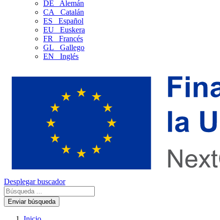
DE
Alemán
CA
Catalán
ES
Español
EU
Euskera
FR
Francés
GL
Gallego
EN
Inglés
Desplegar buscador
Enviar búsqueda
Inicio