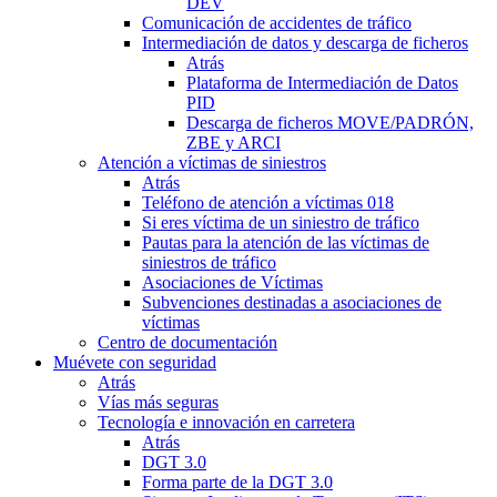
DEV
Comunicación de accidentes de tráfico
Intermediación de datos y descarga de ficheros
Atrás
Plataforma de Intermediación de Datos
PID
Descarga de ficheros MOVE/PADRÓN,
ZBE y ARCI
Atención a víctimas de siniestros
Atrás
Teléfono de atención a víctimas 018
Si eres víctima de un siniestro de tráfico
Pautas para la atención de las víctimas de
siniestros de tráfico
Asociaciones de Víctimas
Subvenciones destinadas a asociaciones de
víctimas
Centro de documentación
Muévete con seguridad
Atrás
Vías más seguras
Tecnología e innovación en carretera
Atrás
DGT 3.0
Forma parte de la DGT 3.0