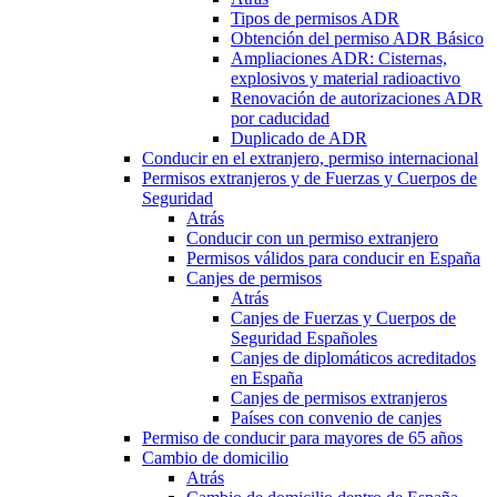
Tipos de permisos ADR
Obtención del permiso ADR Básico
Ampliaciones ADR: Cisternas,
explosivos y material radioactivo
Renovación de autorizaciones ADR
por caducidad
Duplicado de ADR
Conducir en el extranjero, permiso internacional
Permisos extranjeros y de Fuerzas y Cuerpos de
Seguridad
Atrás
Conducir con un permiso extranjero
Permisos válidos para conducir en España
Canjes de permisos
Atrás
Canjes de Fuerzas y Cuerpos de
Seguridad Españoles
Canjes de diplomáticos acreditados
en España
Canjes de permisos extranjeros
Países con convenio de canjes
Permiso de conducir para mayores de 65 años
Cambio de domicilio
Atrás