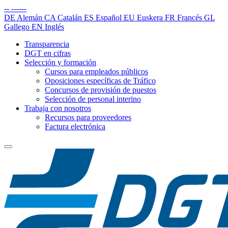
--
------
DE
Alemán
CA
Catalán
ES
Español
EU
Euskera
FR
Francés
GL
Gallego
EN
Inglés
Transparencia
DGT en cifras
Selección y formación
Cursos para empleados públicos
Oposiciones específicas de Tráfico
Concursos de provisión de puestos
Selección de personal interino
Trabaja con nosotros
Recursos para proveedores
Factura electrónica