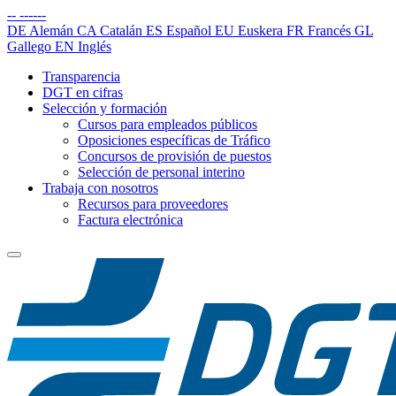
--
------
DE
Alemán
CA
Catalán
ES
Español
EU
Euskera
FR
Francés
GL
Gallego
EN
Inglés
Transparencia
DGT en cifras
Selección y formación
Cursos para empleados públicos
Oposiciones específicas de Tráfico
Concursos de provisión de puestos
Selección de personal interino
Trabaja con nosotros
Recursos para proveedores
Factura electrónica