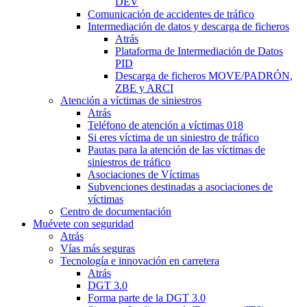
DEV
Comunicación de accidentes de tráfico
Intermediación de datos y descarga de ficheros
Atrás
Plataforma de Intermediación de Datos
PID
Descarga de ficheros MOVE/PADRÓN,
ZBE y ARCI
Atención a víctimas de siniestros
Atrás
Teléfono de atención a víctimas 018
Si eres víctima de un siniestro de tráfico
Pautas para la atención de las víctimas de
siniestros de tráfico
Asociaciones de Víctimas
Subvenciones destinadas a asociaciones de
víctimas
Centro de documentación
Muévete con seguridad
Atrás
Vías más seguras
Tecnología e innovación en carretera
Atrás
DGT 3.0
Forma parte de la DGT 3.0