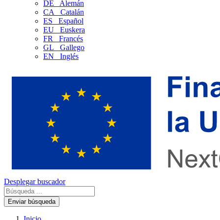
DE
Alemán
CA
Catalán
ES
Español
EU
Euskera
FR
Francés
GL
Gallego
EN
Inglés
Desplegar buscador
Enviar búsqueda
Inicio