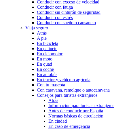
Conducir con exceso de velocidad
Conducir con fatiga
Conducir sin cinturón de seguridad
Conducir con estrés
Conducir con sueño o cansancio
Viaja seguro
Atrás
A pie
En bicicleta
En patinete
En ciclomotor
En moto
En quad
En coche
En autobús
En tractor y vehículo agrícola
Con tu mascota
Con caravana, remolque o autocaravana
Consejos para turistas extranjeros
Atrás
Información para turistas extranjeros
Antes de conducir por España
Normas básicas de circulación
En ciudad
En caso de emergencia