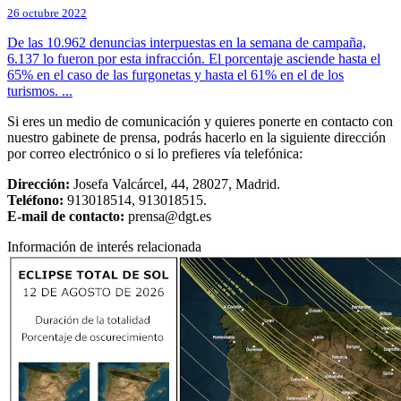
26 octubre 2022
De las 10.962 denuncias interpuestas en la semana de campaña,
6.137 lo fueron por esta infracción. El porcentaje asciende hasta el
65% en el caso de las furgonetas y hasta el 61% en el de los
turismos. ...
Si eres un medio de comunicación y quieres ponerte en contacto con
nuestro gabinete de prensa, podrás hacerlo en la siguiente dirección
por correo electrónico o si lo prefieres vía telefónica:
Dirección:
Josefa Valcárcel, 44, 28027, Madrid.
Teléfono:
913018514, 913018515.
E-mail de contacto:
prensa@dgt.es
Información de interés relacionada