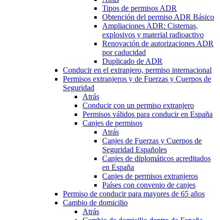
Tipos de permisos ADR
Obtención del permiso ADR Básico
Ampliaciones ADR: Cisternas,
explosivos y material radioactivo
Renovación de autorizaciones ADR
por caducidad
Duplicado de ADR
Conducir en el extranjero, permiso internacional
Permisos extranjeros y de Fuerzas y Cuerpos de
Seguridad
Atrás
Conducir con un permiso extranjero
Permisos válidos para conducir en España
Canjes de permisos
Atrás
Canjes de Fuerzas y Cuerpos de
Seguridad Españoles
Canjes de diplomáticos acreditados
en España
Canjes de permisos extranjeros
Países con convenio de canjes
Permiso de conducir para mayores de 65 años
Cambio de domicilio
Atrás