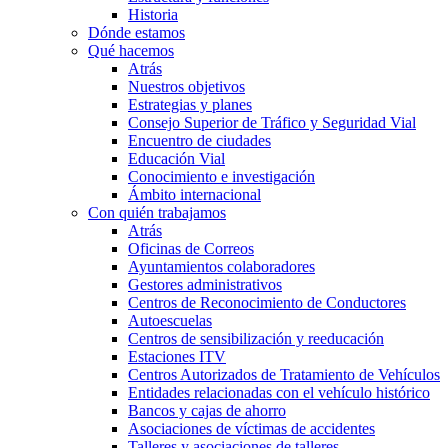
Historia
Dónde estamos
Qué hacemos
Atrás
Nuestros objetivos
Estrategias y planes
Consejo Superior de Tráfico y Seguridad Vial
Encuentro de ciudades
Educación Vial
Conocimiento e investigación
Ámbito internacional
Con quién trabajamos
Atrás
Oficinas de Correos
Ayuntamientos colaboradores
Gestores administrativos
Centros de Reconocimiento de Conductores
Autoescuelas
Centros de sensibilización y reeducación
Estaciones ITV
Centros Autorizados de Tratamiento de Vehículos
Entidades relacionadas con el vehículo histórico
Bancos y cajas de ahorro
Asociaciones de víctimas de accidentes
Talleres y asociaciones de talleres