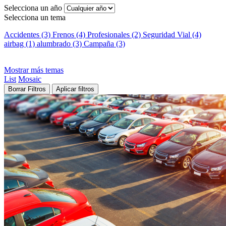
Selecciona un año
Selecciona un tema
Accidentes (3)
Frenos (4)
Profesionales (2)
Seguridad Vial (4)
airbag (1)
alumbrado (3)
Campaña (3)
Mostrar más temas
List
Mosaic
Borrar Filtros
Aplicar filtros