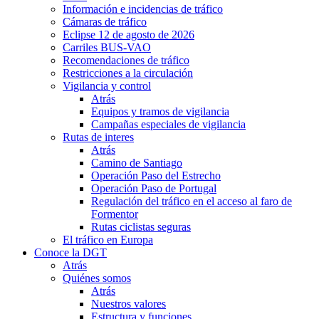
Información e incidencias de tráfico
Cámaras de tráfico
Eclipse 12 de agosto de 2026
Carriles BUS-VAO
Recomendaciones de tráfico
Restricciones a la circulación
Vigilancia y control
Atrás
Equipos y tramos de vigilancia
Campañas especiales de vigilancia
Rutas de interes
Atrás
Camino de Santiago
Operación Paso del Estrecho
Operación Paso de Portugal
Regulación del tráfico en el acceso al faro de
Formentor
Rutas ciclistas seguras
El tráfico en Europa
Conoce la DGT
Atrás
Quiénes somos
Atrás
Nuestros valores
Estructura y funciones