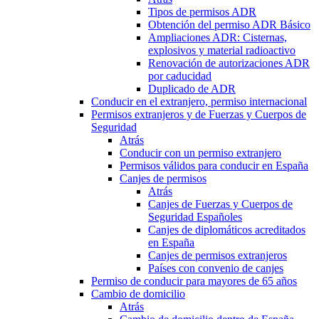
Tipos de permisos ADR
Obtención del permiso ADR Básico
Ampliaciones ADR: Cisternas,
explosivos y material radioactivo
Renovación de autorizaciones ADR
por caducidad
Duplicado de ADR
Conducir en el extranjero, permiso internacional
Permisos extranjeros y de Fuerzas y Cuerpos de
Seguridad
Atrás
Conducir con un permiso extranjero
Permisos válidos para conducir en España
Canjes de permisos
Atrás
Canjes de Fuerzas y Cuerpos de
Seguridad Españoles
Canjes de diplomáticos acreditados
en España
Canjes de permisos extranjeros
Países con convenio de canjes
Permiso de conducir para mayores de 65 años
Cambio de domicilio
Atrás