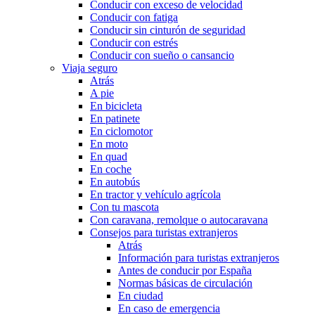
Conducir con exceso de velocidad
Conducir con fatiga
Conducir sin cinturón de seguridad
Conducir con estrés
Conducir con sueño o cansancio
Viaja seguro
Atrás
A pie
En bicicleta
En patinete
En ciclomotor
En moto
En quad
En coche
En autobús
En tractor y vehículo agrícola
Con tu mascota
Con caravana, remolque o autocaravana
Consejos para turistas extranjeros
Atrás
Información para turistas extranjeros
Antes de conducir por España
Normas básicas de circulación
En ciudad
En caso de emergencia