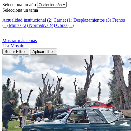
Selecciona un año
Selecciona un tema
Actualidad institucional (2)
Carnet (1)
Desplazamientos (3)
Frenos
(1)
Multas (2)
Normativa (4)
Obras (1)
Mostrar más temas
List
Mosaic
Borrar Filtros
Aplicar filtros