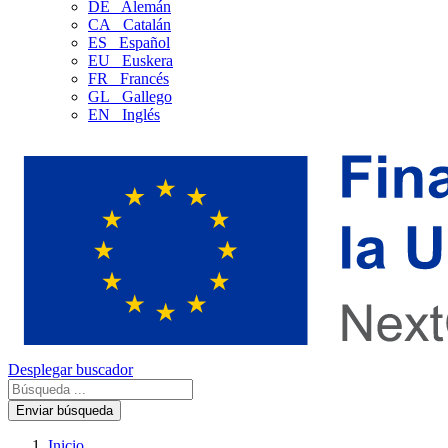
DE
Alemán
CA
Catalán
ES
Español
EU
Euskera
FR
Francés
GL
Gallego
EN
Inglés
Desplegar buscador
Enviar búsqueda
Inicio