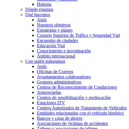
Historia
Dónde estamos
Qué hacemos
Atrás
Nuestros objetivos
Estrategias y planes
Consejo Superior de Tráfico y Seguridad Vial
Encuentro de ciudades
Educación Vial
Conocimiento e investigación
Ámbito internacional
Con quién trabajamos
Atrás
Oficinas de Correos
Ayuntamientos colaboradores
Gestores administrativos
Centros de Reconocimiento de Conductores
Autoescuelas
Centros de sensibilización y reeducación
Estaciones ITV
Centros Autorizados de Tratamiento de Vehículos
Entidades relacionadas con el vehículo histórico
Bancos y cajas de ahorro
Asociaciones de víctimas de accidentes
Talleres y asociaciones de talleres