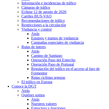
Información e incidencias de tráfico
Cámaras de tráfico
Eclipse 12 de agosto de 2026
Carriles BUS-VAO
Recomendaciones de tráfico
Restricciones a la circulación
Vigilancia y control
Atrás
Equipos y tramos de vigilancia
Campañas especiales de vigilancia
Rutas de interes
Atrás
Camino de Santiago
Operación Paso del Estrecho
Operación Paso de Portugal
Regulación del tráfico en el acceso al faro de
Formentor
Rutas ciclistas seguras
El tráfico en Europa
Conoce la DGT
Atrás
Quiénes somos
Atrás
Nuestros valores
Estructura y funciones