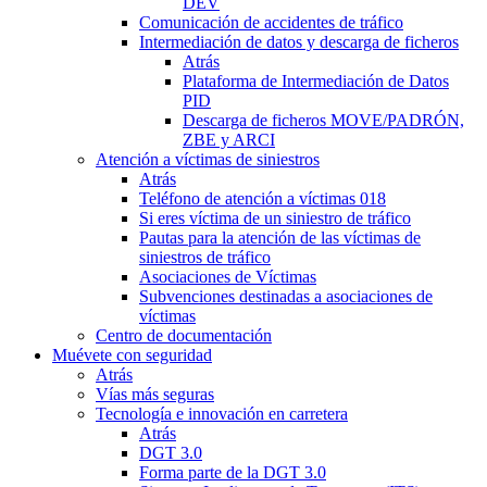
DEV
Comunicación de accidentes de tráfico
Intermediación de datos y descarga de ficheros
Atrás
Plataforma de Intermediación de Datos
PID
Descarga de ficheros MOVE/PADRÓN,
ZBE y ARCI
Atención a víctimas de siniestros
Atrás
Teléfono de atención a víctimas 018
Si eres víctima de un siniestro de tráfico
Pautas para la atención de las víctimas de
siniestros de tráfico
Asociaciones de Víctimas
Subvenciones destinadas a asociaciones de
víctimas
Centro de documentación
Muévete con seguridad
Atrás
Vías más seguras
Tecnología e innovación en carretera
Atrás
DGT 3.0
Forma parte de la DGT 3.0