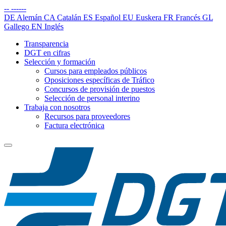
--
------
DE
Alemán
CA
Catalán
ES
Español
EU
Euskera
FR
Francés
GL
Gallego
EN
Inglés
Transparencia
DGT en cifras
Selección y formación
Cursos para empleados públicos
Oposiciones específicas de Tráfico
Concursos de provisión de puestos
Selección de personal interino
Trabaja con nosotros
Recursos para proveedores
Factura electrónica