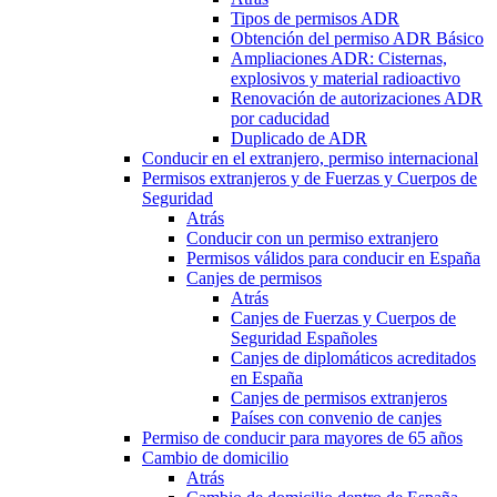
Tipos de permisos ADR
Obtención del permiso ADR Básico
Ampliaciones ADR: Cisternas,
explosivos y material radioactivo
Renovación de autorizaciones ADR
por caducidad
Duplicado de ADR
Conducir en el extranjero, permiso internacional
Permisos extranjeros y de Fuerzas y Cuerpos de
Seguridad
Atrás
Conducir con un permiso extranjero
Permisos válidos para conducir en España
Canjes de permisos
Atrás
Canjes de Fuerzas y Cuerpos de
Seguridad Españoles
Canjes de diplomáticos acreditados
en España
Canjes de permisos extranjeros
Países con convenio de canjes
Permiso de conducir para mayores de 65 años
Cambio de domicilio
Atrás