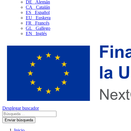
DE
Alemán
CA
Catalán
ES
Español
EU
Euskera
FR
Francés
GL
Gallego
EN
Inglés
Desplegar buscador
Enviar búsqueda
Inicio