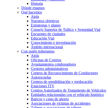
Historia
Dónde estamos
Qué hacemos
Atrás
Nuestros objetivos
Estrategias y planes
Consejo Superior de Tráfico y Seguridad Vial
Encuentro de ciudades
Educación Vial
Conocimiento e investigación
Ámbito internacional
Con quién trabajamos
Atrás
Oficinas de Correos
Ayuntamientos colaboradores
Gestores administrativos
Centros de Reconocimiento de Conductores
Autoescuelas
Centros de sensibilización y reeducación
Estaciones ITV
Centros Autorizados de Tratamiento de Vehículos
Entidades relacionadas con el vehículo histórico
Bancos y cajas de ahorro
Asociaciones de víctimas de accidentes
Talleres y asociaciones de talleres