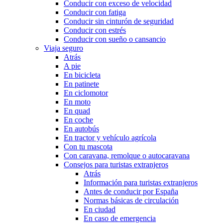
Conducir con exceso de velocidad
Conducir con fatiga
Conducir sin cinturón de seguridad
Conducir con estrés
Conducir con sueño o cansancio
Viaja seguro
Atrás
A pie
En bicicleta
En patinete
En ciclomotor
En moto
En quad
En coche
En autobús
En tractor y vehículo agrícola
Con tu mascota
Con caravana, remolque o autocaravana
Consejos para turistas extranjeros
Atrás
Información para turistas extranjeros
Antes de conducir por España
Normas básicas de circulación
En ciudad
En caso de emergencia