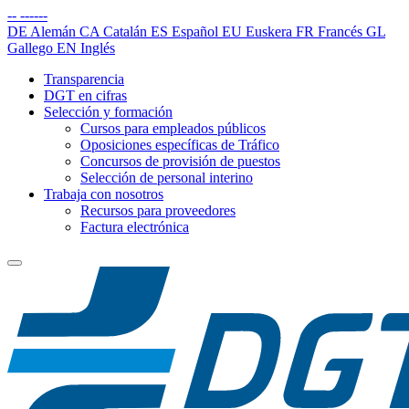
--
------
DE
Alemán
CA
Catalán
ES
Español
EU
Euskera
FR
Francés
GL
Gallego
EN
Inglés
Transparencia
DGT en cifras
Selección y formación
Cursos para empleados públicos
Oposiciones específicas de Tráfico
Concursos de provisión de puestos
Selección de personal interino
Trabaja con nosotros
Recursos para proveedores
Factura electrónica