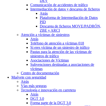
DEV
Comunicación de accidentes de tráfico
Intermediación de datos y descarga de ficheros
Atrás
Plataforma de Intermediación de Datos
PID
Descarga de ficheros MOVE/PADRÓN,
ZBE y ARCI
Atención a víctimas de siniestros
Atrás
Teléfono de atención a víctimas 018
Si eres víctima de un siniestro de tráfico
Pautas para la atención de las víctimas de
siniestros de tráfico
Asociaciones de Víctimas
Subvenciones destinadas a asociaciones de
víctimas
Centro de documentación
Muévete con seguridad
Atrás
Vías más seguras
Tecnología e innovación en carretera
Atrás
DGT 3.0
Forma parte de la DGT 3.0