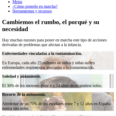
Metas
¿Cómo ponerlo en marcha?
Herramientas y recursos
Cambiemos el rumbo, el porqué y su
necesidad
Hay muchas razones para poner en marcha este tipo de acciones
derivadas de problemas que afectan a la infancia.
Enfermedades vinculadas a la contaminación.
En Europa, cada año 25 millones de niños y niñas sufren
enfermedades respiratorias asociadas a la contaminación.
Soledad y aislamiento.
El 30% de los menores entre 6 y 14 años dicen sentirse solos.
Recorte de la autonomía.
Alrededor de un 70% de los escolares entre 7 y 12 años en España
nunca van solos.