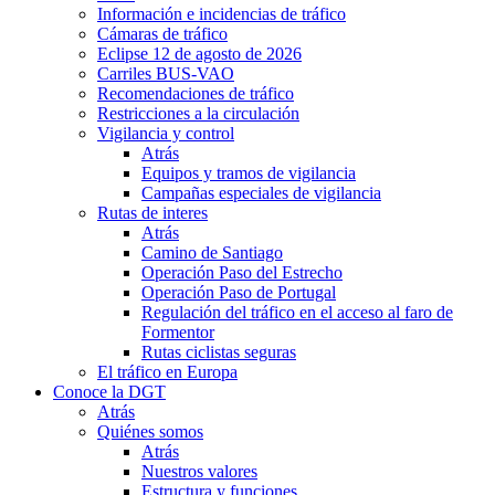
Información e incidencias de tráfico
Cámaras de tráfico
Eclipse 12 de agosto de 2026
Carriles BUS-VAO
Recomendaciones de tráfico
Restricciones a la circulación
Vigilancia y control
Atrás
Equipos y tramos de vigilancia
Campañas especiales de vigilancia
Rutas de interes
Atrás
Camino de Santiago
Operación Paso del Estrecho
Operación Paso de Portugal
Regulación del tráfico en el acceso al faro de
Formentor
Rutas ciclistas seguras
El tráfico en Europa
Conoce la DGT
Atrás
Quiénes somos
Atrás
Nuestros valores
Estructura y funciones