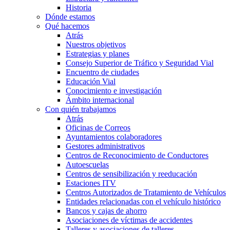
Historia
Dónde estamos
Qué hacemos
Atrás
Nuestros objetivos
Estrategias y planes
Consejo Superior de Tráfico y Seguridad Vial
Encuentro de ciudades
Educación Vial
Conocimiento e investigación
Ámbito internacional
Con quién trabajamos
Atrás
Oficinas de Correos
Ayuntamientos colaboradores
Gestores administrativos
Centros de Reconocimiento de Conductores
Autoescuelas
Centros de sensibilización y reeducación
Estaciones ITV
Centros Autorizados de Tratamiento de Vehículos
Entidades relacionadas con el vehículo histórico
Bancos y cajas de ahorro
Asociaciones de víctimas de accidentes
Talleres y asociaciones de talleres