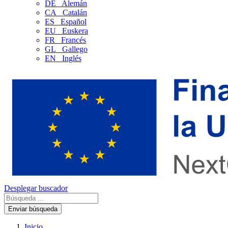
DE
Alemán
CA
Catalán
ES
Español
EU
Euskera
FR
Francés
GL
Gallego
EN
Inglés
Desplegar buscador
Enviar búsqueda
Inicio