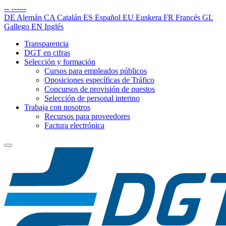
--
------
DE
Alemán
CA
Catalán
ES
Español
EU
Euskera
FR
Francés
GL
Gallego
EN
Inglés
Transparencia
DGT en cifras
Selección y formación
Cursos para empleados públicos
Oposiciones específicas de Tráfico
Concursos de provisión de puestos
Selección de personal interino
Trabaja con nosotros
Recursos para proveedores
Factura electrónica