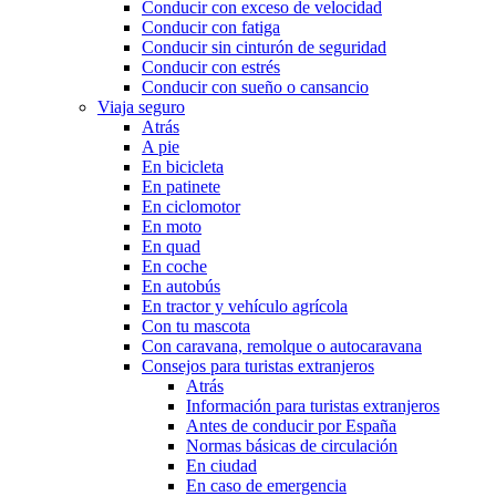
Conducir con exceso de velocidad
Conducir con fatiga
Conducir sin cinturón de seguridad
Conducir con estrés
Conducir con sueño o cansancio
Viaja seguro
Atrás
A pie
En bicicleta
En patinete
En ciclomotor
En moto
En quad
En coche
En autobús
En tractor y vehículo agrícola
Con tu mascota
Con caravana, remolque o autocaravana
Consejos para turistas extranjeros
Atrás
Información para turistas extranjeros
Antes de conducir por España
Normas básicas de circulación
En ciudad
En caso de emergencia