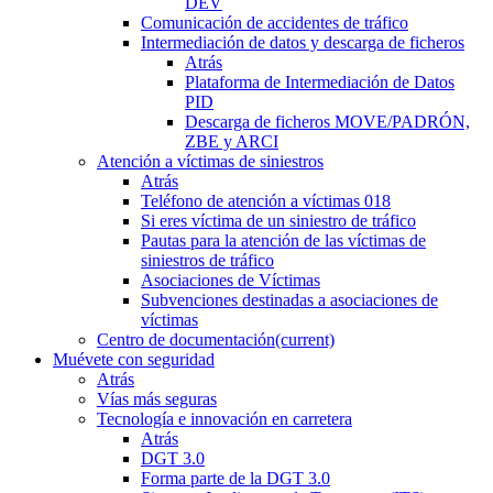
DEV
Comunicación de accidentes de tráfico
Intermediación de datos y descarga de ficheros
Atrás
Plataforma de Intermediación de Datos
PID
Descarga de ficheros MOVE/PADRÓN,
ZBE y ARCI
Atención a víctimas de siniestros
Atrás
Teléfono de atención a víctimas 018
Si eres víctima de un siniestro de tráfico
Pautas para la atención de las víctimas de
siniestros de tráfico
Asociaciones de Víctimas
Subvenciones destinadas a asociaciones de
víctimas
Centro de documentación
(current)
Muévete con seguridad
Atrás
Vías más seguras
Tecnología e innovación en carretera
Atrás
DGT 3.0
Forma parte de la DGT 3.0