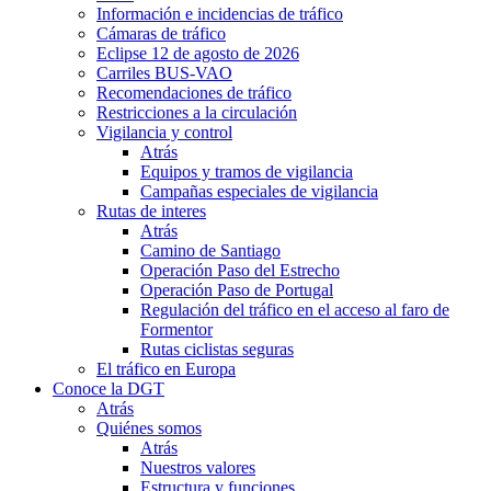
Información e incidencias de tráfico
Cámaras de tráfico
Eclipse 12 de agosto de 2026
Carriles BUS-VAO
Recomendaciones de tráfico
Restricciones a la circulación
Vigilancia y control
Atrás
Equipos y tramos de vigilancia
Campañas especiales de vigilancia
Rutas de interes
Atrás
Camino de Santiago
Operación Paso del Estrecho
Operación Paso de Portugal
Regulación del tráfico en el acceso al faro de
Formentor
Rutas ciclistas seguras
El tráfico en Europa
Conoce la DGT
Atrás
Quiénes somos
Atrás
Nuestros valores
Estructura y funciones