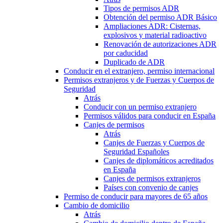
Tipos de permisos ADR
Obtención del permiso ADR Básico
Ampliaciones ADR: Cisternas,
explosivos y material radioactivo
Renovación de autorizaciones ADR
por caducidad
Duplicado de ADR
Conducir en el extranjero, permiso internacional
Permisos extranjeros y de Fuerzas y Cuerpos de
Seguridad
Atrás
Conducir con un permiso extranjero
Permisos válidos para conducir en España
Canjes de permisos
Atrás
Canjes de Fuerzas y Cuerpos de
Seguridad Españoles
Canjes de diplomáticos acreditados
en España
Canjes de permisos extranjeros
Países con convenio de canjes
Permiso de conducir para mayores de 65 años
Cambio de domicilio
Atrás