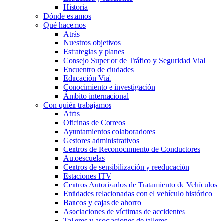
Historia
Dónde estamos
Qué hacemos
Atrás
Nuestros objetivos
Estrategias y planes
Consejo Superior de Tráfico y Seguridad Vial
Encuentro de ciudades
Educación Vial
Conocimiento e investigación
Ámbito internacional
Con quién trabajamos
Atrás
Oficinas de Correos
Ayuntamientos colaboradores
Gestores administrativos
Centros de Reconocimiento de Conductores
Autoescuelas
Centros de sensibilización y reeducación
Estaciones ITV
Centros Autorizados de Tratamiento de Vehículos
Entidades relacionadas con el vehículo histórico
Bancos y cajas de ahorro
Asociaciones de víctimas de accidentes
Talleres y asociaciones de talleres