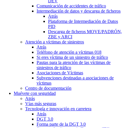
DEV
Comunicación de accidentes de tráfico
Intermediación de datos y descarga de ficheros
Atrás
Plataforma de Intermediación de Datos
PID
Descarga de ficheros MOVE/PADRÓN,
ZBE y ARCI
Atención a víctimas de siniestros
Atrás
Teléfono de atención a víctimas 018
Si eres víctima de un siniestro de tráfico
Pautas para la atención de las víctimas de
siniestros de tráfico
Asociaciones de Víctimas
Subvenciones destinadas a asociaciones de
víctimas
Centro de documentación
Muévete con seguridad
Atrás
Vías más seguras
Tecnología e innovación en carretera
Atrás
DGT 3.0
Forma parte de la DGT 3.0