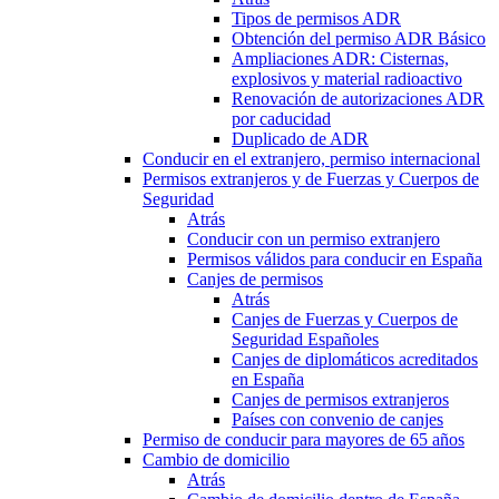
Tipos de permisos ADR
Obtención del permiso ADR Básico
Ampliaciones ADR: Cisternas,
explosivos y material radioactivo
Renovación de autorizaciones ADR
por caducidad
Duplicado de ADR
Conducir en el extranjero, permiso internacional
Permisos extranjeros y de Fuerzas y Cuerpos de
Seguridad
Atrás
Conducir con un permiso extranjero
Permisos válidos para conducir en España
Canjes de permisos
Atrás
Canjes de Fuerzas y Cuerpos de
Seguridad Españoles
Canjes de diplomáticos acreditados
en España
Canjes de permisos extranjeros
Países con convenio de canjes
Permiso de conducir para mayores de 65 años
Cambio de domicilio
Atrás