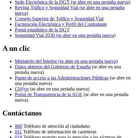
Sede Electrónica de la DGT
(se abre en una pestaña nueva)
Revista Tráfico y Seguridad Vial
(se abre en una pestaña
nueva)
Consejo Superior de Tráfico y Seguridad Vial
Facturación Electrónica y Perfil del Contratante
Portal estadístico de la DGT
Seguridad Vial 2030
(se abre en una pestaña nueva)
A un clic
Ministerio del Interior
(se abre en una pestaña nueva)
Datos abiertos del Gobierno de España
(se abre en una
pestaña nueva)
Punto de acceso a las Administraciones Públicas
(se abre en
una pestaña nueva)
Cl@ve
(se abre en una pestaña nueva)
Portal de Transparencia de la AGE
(se abre en una pestaña
nueva)
Contáctanos
060
Teléfono de atención al ciudadano
011
Teléfono de información de carreteras
018
Teléfono gratuito para la atención a las víctimas de