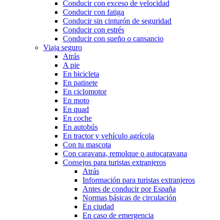
Conducir con exceso de velocidad
Conducir con fatiga
Conducir sin cinturón de seguridad
Conducir con estrés
Conducir con sueño o cansancio
Viaja seguro
Atrás
A pie
En bicicleta
En patinete
En ciclomotor
En moto
En quad
En coche
En autobús
En tractor y vehículo agrícola
Con tu mascota
Con caravana, remolque o autocaravana
Consejos para turistas extranjeros
Atrás
Información para turistas extranjeros
Antes de conducir por España
Normas básicas de circulación
En ciudad
En caso de emergencia