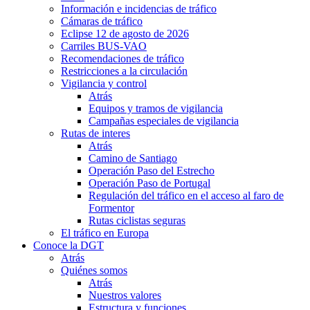
Información e incidencias de tráfico
Cámaras de tráfico
Eclipse 12 de agosto de 2026
Carriles BUS-VAO
Recomendaciones de tráfico
Restricciones a la circulación
Vigilancia y control
Atrás
Equipos y tramos de vigilancia
Campañas especiales de vigilancia
Rutas de interes
Atrás
Camino de Santiago
Operación Paso del Estrecho
Operación Paso de Portugal
Regulación del tráfico en el acceso al faro de
Formentor
Rutas ciclistas seguras
El tráfico en Europa
Conoce la DGT
Atrás
Quiénes somos
Atrás
Nuestros valores
Estructura y funciones