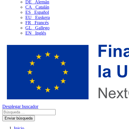
DE
Alemán
CA
Catalán
ES
Español
EU
Euskera
FR
Francés
GL
Gallego
EN
Inglés
Desplegar buscador
Enviar búsqueda
Inicio