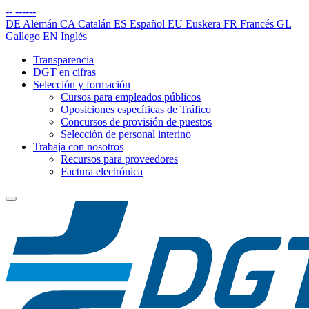
--
------
DE
Alemán
CA
Catalán
ES
Español
EU
Euskera
FR
Francés
GL
Gallego
EN
Inglés
Transparencia
DGT en cifras
Selección y formación
Cursos para empleados públicos
Oposiciones específicas de Tráfico
Concursos de provisión de puestos
Selección de personal interino
Trabaja con nosotros
Recursos para proveedores
Factura electrónica