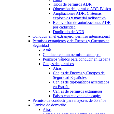
Tipos de permisos ADR
Obtención del permiso ADR Básico
Ampliaciones ADR: Cisternas,
explosivos y material radioactivo
Renovación de autorizaciones ADR
por caducidad
Duplicado de ADR
Conducir en el extranjero, permiso internacional
Permisos extranjeros y de Fuerzas y Cuerpos de
Seguridad
Atrás
Conducir con un permiso extranjero
Permisos válidos para conducir en España
Canjes de permisos
Atrás
Canjes de Fuerzas y Cuerpos de
Seguridad Españoles
Canjes de diplomáticos acreditados
en España
Canjes de permisos extranjeros
Países con convenio de canjes
Permiso de conducir para mayores de 65 años
Cambio de domicilio
Atrás