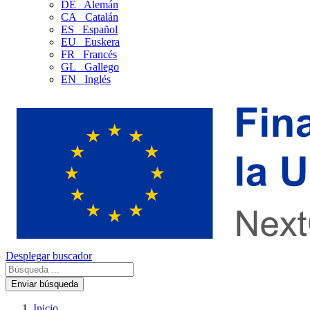
DE
Alemán
CA
Catalán
ES
Español
EU
Euskera
FR
Francés
GL
Gallego
EN
Inglés
Desplegar buscador
Enviar búsqueda
Inicio