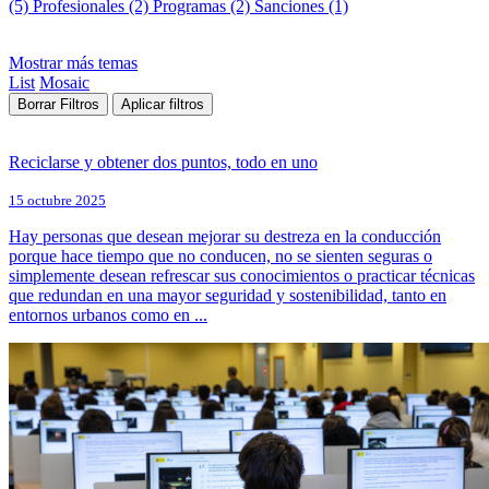
(5)
Profesionales (2)
Programas (2)
Sanciones (1)
Mostrar más temas
List
Mosaic
Borrar Filtros
Aplicar filtros
Reciclarse y obtener dos puntos, todo en uno
15 octubre 2025
Hay personas que desean mejorar su destreza en la conducción
porque hace tiempo que no conducen, no se sienten seguras o
simplemente desean refrescar sus conocimientos o practicar técnicas
que redundan en una mayor seguridad y sostenibilidad, tanto en
entornos urbanos como en ...