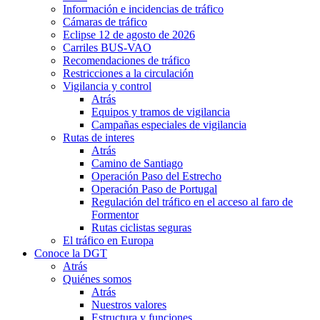
Información e incidencias de tráfico
Cámaras de tráfico
Eclipse 12 de agosto de 2026
Carriles BUS-VAO
Recomendaciones de tráfico
Restricciones a la circulación
Vigilancia y control
Atrás
Equipos y tramos de vigilancia
Campañas especiales de vigilancia
Rutas de interes
Atrás
Camino de Santiago
Operación Paso del Estrecho
Operación Paso de Portugal
Regulación del tráfico en el acceso al faro de
Formentor
Rutas ciclistas seguras
El tráfico en Europa
Conoce la DGT
Atrás
Quiénes somos
Atrás
Nuestros valores
Estructura y funciones