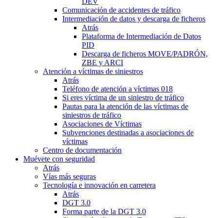
DEV
Comunicación de accidentes de tráfico
Intermediación de datos y descarga de ficheros
Atrás
Plataforma de Intermediación de Datos
PID
Descarga de ficheros MOVE/PADRÓN,
ZBE y ARCI
Atención a víctimas de siniestros
Atrás
Teléfono de atención a víctimas 018
Si eres víctima de un siniestro de tráfico
Pautas para la atención de las víctimas de
siniestros de tráfico
Asociaciones de Víctimas
Subvenciones destinadas a asociaciones de
víctimas
Centro de documentación
Muévete con seguridad
Atrás
Vías más seguras
Tecnología e innovación en carretera
Atrás
DGT 3.0
Forma parte de la DGT 3.0