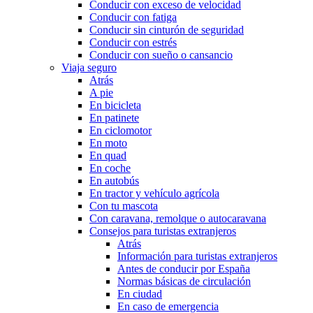
Conducir con exceso de velocidad
Conducir con fatiga
Conducir sin cinturón de seguridad
Conducir con estrés
Conducir con sueño o cansancio
Viaja seguro
Atrás
A pie
En bicicleta
En patinete
En ciclomotor
En moto
En quad
En coche
En autobús
En tractor y vehículo agrícola
Con tu mascota
Con caravana, remolque o autocaravana
Consejos para turistas extranjeros
Atrás
Información para turistas extranjeros
Antes de conducir por España
Normas básicas de circulación
En ciudad
En caso de emergencia