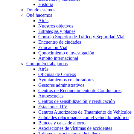
Historia
Dónde estamos
Qué hacemos
Atrás
Nuestros objetivos
Estrategias y planes
Consejo Superior de Tráfico y Seguridad Vial
Encuentro de ciudades
Educación Vial
Conocimiento e investigación
Ámbito internacional
Con quién trabajamos
Atrás
Oficinas de Correos
Ayuntamientos colaboradores
Gestores administrativos
Centros de Reconocimiento de Conductores
Autoescuelas
Centros de sensibilización y reeducación
Estaciones ITV
Centros Autorizados de Tratamiento de Vehículos
Entidades relacionadas con el vehículo histórico
Bancos y cajas de ahorro
Asociaciones de víctimas de accidentes
Talleres y asociaciones de talleres