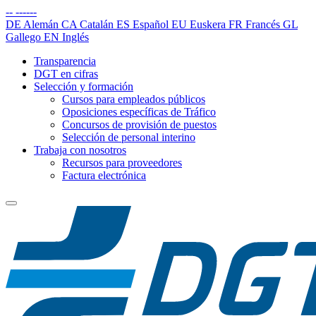
--
------
DE
Alemán
CA
Catalán
ES
Español
EU
Euskera
FR
Francés
GL
Gallego
EN
Inglés
Transparencia
DGT en cifras
Selección y formación
Cursos para empleados públicos
Oposiciones específicas de Tráfico
Concursos de provisión de puestos
Selección de personal interino
Trabaja con nosotros
Recursos para proveedores
Factura electrónica