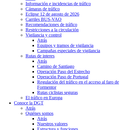
Información e incidencias de tráfico
Cámaras de tráfico
Eclipse 12 de agosto de 2026
Carriles BUS-VAO
Recomendaciones de tráfico
Restricciones a la circulación
Vigilancia y control
Atrás
Equipos y tramos de vigilancia
Campañas especiales de vigilancia
Rutas de interes
Atrás
Camino de Santiago
Operación Paso del Estrecho
Operación Paso de Portugal
Regulación del tráfico en el acceso al faro de
Formentor
Rutas ciclistas seguras
El tráfico en Europa
Conoce la DGT
Atrás
Quiénes somos
Atrás
Nuestros valores
Estructura y funciones