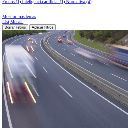
Frenos (1)
Inteligencia artificial (1)
Normativa (4)
Mostrar más temas
List
Mosaic
Borrar Filtros
Aplicar filtros