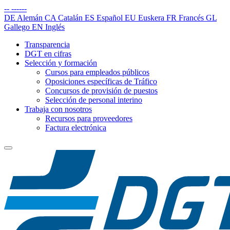
--
------
DE
Alemán
CA
Catalán
ES
Español
EU
Euskera
FR
Francés
GL
Gallego
EN
Inglés
Transparencia
DGT en cifras
Selección y formación
Cursos para empleados públicos
Oposiciones específicas de Tráfico
Concursos de provisión de puestos
Selección de personal interino
Trabaja con nosotros
Recursos para proveedores
Factura electrónica