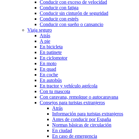
Conducir con exceso de velocidad
Conducir con fatiga
Conducir sin cinturón de seguridad
Conducir con estrés
Conducir con sueño o cansancio
Viaja seguro
Atrás
A pie
En bicicleta
En patinete
En ciclomotor
En moto
En quad
En coche
En autobús
En tractor y vehículo agrícola
Con tu mascota
Con caravana, remolque o autocaravana
Consejos para turistas extranjeros
Atrás
Información para turistas extranjeros
Antes de conducir por España
Normas básicas de circulación
En ciudad
En caso de emergencia