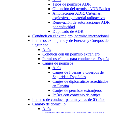
Tipos de permisos ADR
Obtención del permiso ADR Básico
Ampliaciones ADR: Cisternas,
explosivos y material radioactivo
Renovación de autorizaciones ADR
por caducidad
Duplicado de ADR
Conducir en el extranjero, permiso internacional
Permisos extranjeros y de Fuerzas y Cuerpos de
Seguridad
Atrás
Conducir con un permiso extranjero
Permisos válidos para conducir en España
Canjes de permisos
Atrás
Canjes de Fuerzas y Cuerpos de
Seguridad Españoles
Canjes de diplomáticos acreditados
en España
Canjes de permisos extranjeros
Países con convenio de canjes
Permiso de conducir para mayores de 65 años
Cambio de domicilio
Atrás