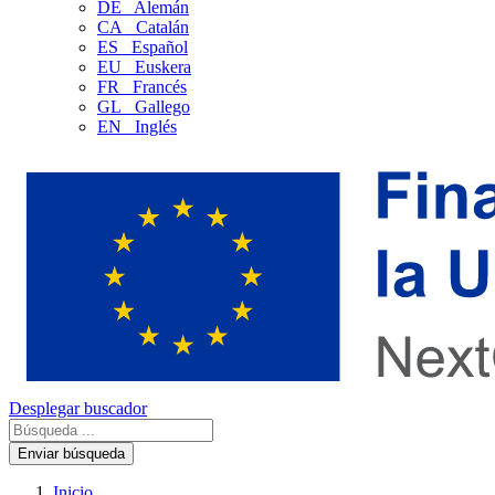
DE
Alemán
CA
Catalán
ES
Español
EU
Euskera
FR
Francés
GL
Gallego
EN
Inglés
Desplegar buscador
Enviar búsqueda
Inicio