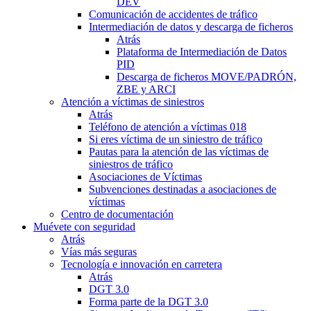
DEV
Comunicación de accidentes de tráfico
Intermediación de datos y descarga de ficheros
Atrás
Plataforma de Intermediación de Datos
PID
Descarga de ficheros MOVE/PADRÓN,
ZBE y ARCI
Atención a víctimas de siniestros
Atrás
Teléfono de atención a víctimas 018
Si eres víctima de un siniestro de tráfico
Pautas para la atención de las víctimas de
siniestros de tráfico
Asociaciones de Víctimas
Subvenciones destinadas a asociaciones de
víctimas
Centro de documentación
Muévete con seguridad
Atrás
Vías más seguras
Tecnología e innovación en carretera
Atrás
DGT 3.0
Forma parte de la DGT 3.0