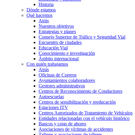
Historia
Dónde estamos
Qué hacemos
Atrás
Nuestros objetivos
Estrategias y planes
Consejo Superior de Tráfico y Seguridad Vial
Encuentro de ciudades
Educación Vial
Conocimiento e investigación
Ámbito internacional
Con quién trabajamos
Atrás
Oficinas de Correos
Ayuntamientos colaboradores
Gestores administrativos
Centros de Reconocimiento de Conductores
Autoescuelas
Centros de sensibilización y reeducación
Estaciones ITV
Centros Autorizados de Tratamiento de Vehículos
Entidades relacionadas con el vehículo histórico
Bancos y cajas de ahorro
Asociaciones de víctimas de accidentes
Talleres y asociaciones de talleres