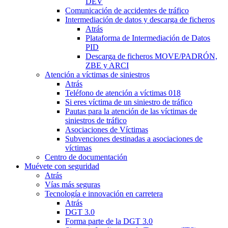
DEV
Comunicación de accidentes de tráfico
Intermediación de datos y descarga de ficheros
Atrás
Plataforma de Intermediación de Datos
PID
Descarga de ficheros MOVE/PADRÓN,
ZBE y ARCI
Atención a víctimas de siniestros
Atrás
Teléfono de atención a víctimas 018
Si eres víctima de un siniestro de tráfico
Pautas para la atención de las víctimas de
siniestros de tráfico
Asociaciones de Víctimas
Subvenciones destinadas a asociaciones de
víctimas
Centro de documentación
Muévete con seguridad
Atrás
Vías más seguras
Tecnología e innovación en carretera
Atrás
DGT 3.0
Forma parte de la DGT 3.0