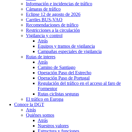
Información e incidencias de tráfico
Cámaras de tráfico
Eclipse 12 de agosto de 2026
Carriles BUS-VAO
Recomendaciones de tráfico
Restricciones a la circulación
Vigilancia y control
Atrás
Equipos y tramos de vigilancia
Campañas especiales de vigilancia
Rutas de interes
Atrás
Camino de Santiago
Operación Paso del Estrecho
Operación Paso de Portugal
Regulación del tráfico en el acceso al faro de
Formentor
Rutas ciclistas seguras
El tráfico en Europa
Conoce la DGT
Atrás
Quiénes somos
Atrás
Nuestros valores
Estructura y funciones