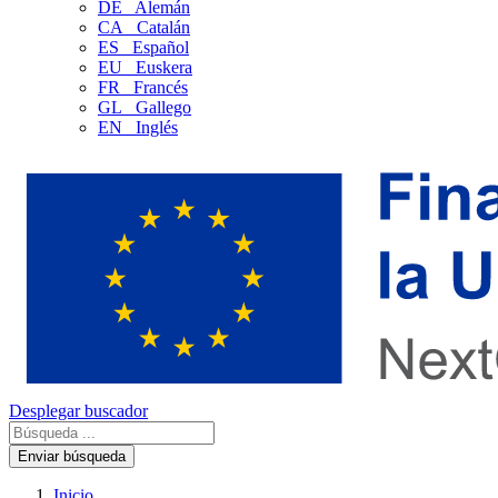
DE
Alemán
CA
Catalán
ES
Español
EU
Euskera
FR
Francés
GL
Gallego
EN
Inglés
Desplegar buscador
Enviar búsqueda
Inicio