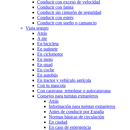
Conducir con exceso de velocidad
Conducir con fatiga
Conducir sin cinturón de seguridad
Conducir con estrés
Conducir con sueño o cansancio
Viaja seguro
Atrás
A pie
En bicicleta
En patinete
En ciclomotor
En moto
En quad
En coche
En autobús
En tractor y vehículo agrícola
Con tu mascota
Con caravana, remolque o autocaravana
Consejos para turistas extranjeros
Atrás
Información para turistas extranjeros
Antes de conducir por España
Normas básicas de circulación
En ciudad
En caso de emergencia