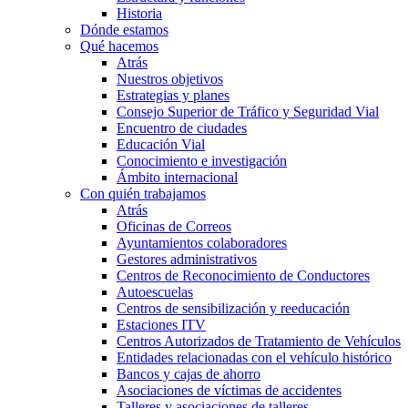
Historia
Dónde estamos
Qué hacemos
Atrás
Nuestros objetivos
Estrategias y planes
Consejo Superior de Tráfico y Seguridad Vial
Encuentro de ciudades
Educación Vial
Conocimiento e investigación
Ámbito internacional
Con quién trabajamos
Atrás
Oficinas de Correos
Ayuntamientos colaboradores
Gestores administrativos
Centros de Reconocimiento de Conductores
Autoescuelas
Centros de sensibilización y reeducación
Estaciones ITV
Centros Autorizados de Tratamiento de Vehículos
Entidades relacionadas con el vehículo histórico
Bancos y cajas de ahorro
Asociaciones de víctimas de accidentes
Talleres y asociaciones de talleres