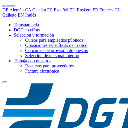
--
------
DE
Alemán
CA
Catalán
ES
Español
EU
Euskera
FR
Francés
GL
Gallego
EN
Inglés
Transparencia
DGT en cifras
Selección y formación
Cursos para empleados públicos
Oposiciones específicas de Tráfico
Concursos de provisión de puestos
Selección de personal interino
Trabaja con nosotros
Recursos para proveedores
Factura electrónica