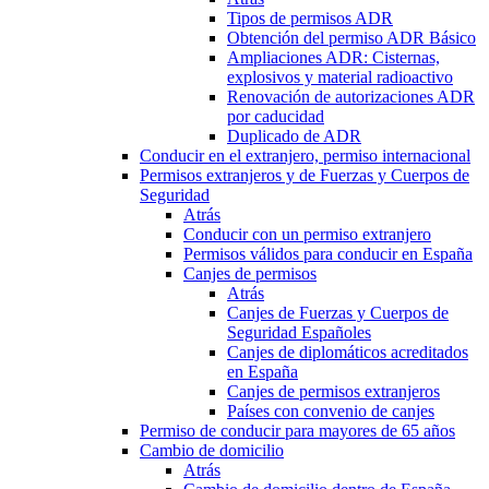
Tipos de permisos ADR
Obtención del permiso ADR Básico
Ampliaciones ADR: Cisternas,
explosivos y material radioactivo
Renovación de autorizaciones ADR
por caducidad
Duplicado de ADR
Conducir en el extranjero, permiso internacional
Permisos extranjeros y de Fuerzas y Cuerpos de
Seguridad
Atrás
Conducir con un permiso extranjero
Permisos válidos para conducir en España
Canjes de permisos
Atrás
Canjes de Fuerzas y Cuerpos de
Seguridad Españoles
Canjes de diplomáticos acreditados
en España
Canjes de permisos extranjeros
Países con convenio de canjes
Permiso de conducir para mayores de 65 años
Cambio de domicilio
Atrás