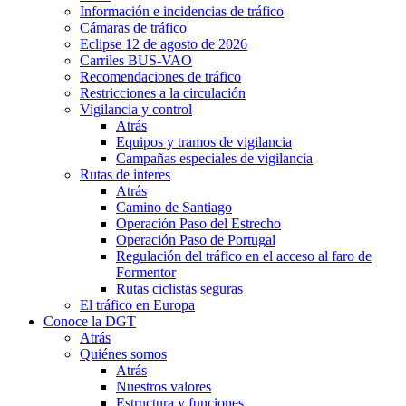
Información e incidencias de tráfico
Cámaras de tráfico
Eclipse 12 de agosto de 2026
Carriles BUS-VAO
Recomendaciones de tráfico
Restricciones a la circulación
Vigilancia y control
Atrás
Equipos y tramos de vigilancia
Campañas especiales de vigilancia
Rutas de interes
Atrás
Camino de Santiago
Operación Paso del Estrecho
Operación Paso de Portugal
Regulación del tráfico en el acceso al faro de
Formentor
Rutas ciclistas seguras
El tráfico en Europa
Conoce la DGT
Atrás
Quiénes somos
Atrás
Nuestros valores
Estructura y funciones