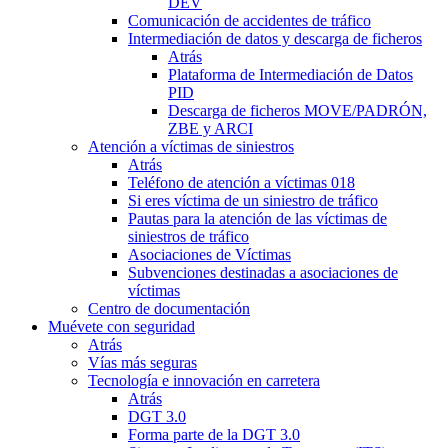
DEV
Comunicación de accidentes de tráfico
Intermediación de datos y descarga de ficheros
Atrás
Plataforma de Intermediación de Datos
PID
Descarga de ficheros MOVE/PADRÓN,
ZBE y ARCI
Atención a víctimas de siniestros
Atrás
Teléfono de atención a víctimas 018
Si eres víctima de un siniestro de tráfico
Pautas para la atención de las víctimas de
siniestros de tráfico
Asociaciones de Víctimas
Subvenciones destinadas a asociaciones de
víctimas
Centro de documentación
Muévete con seguridad
Atrás
Vías más seguras
Tecnología e innovación en carretera
Atrás
DGT 3.0
Forma parte de la DGT 3.0