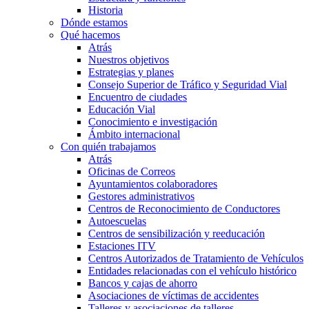
Historia
Dónde estamos
Qué hacemos
Atrás
Nuestros objetivos
Estrategias y planes
Consejo Superior de Tráfico y Seguridad Vial
Encuentro de ciudades
Educación Vial
Conocimiento e investigación
Ámbito internacional
Con quién trabajamos
Atrás
Oficinas de Correos
Ayuntamientos colaboradores
Gestores administrativos
Centros de Reconocimiento de Conductores
Autoescuelas
Centros de sensibilización y reeducación
Estaciones ITV
Centros Autorizados de Tratamiento de Vehículos
Entidades relacionadas con el vehículo histórico
Bancos y cajas de ahorro
Asociaciones de víctimas de accidentes
Talleres y asociaciones de talleres