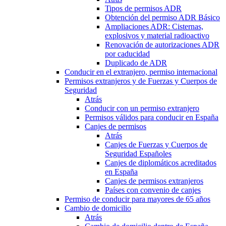
Tipos de permisos ADR
Obtención del permiso ADR Básico
Ampliaciones ADR: Cisternas,
explosivos y material radioactivo
Renovación de autorizaciones ADR
por caducidad
Duplicado de ADR
Conducir en el extranjero, permiso internacional
Permisos extranjeros y de Fuerzas y Cuerpos de
Seguridad
Atrás
Conducir con un permiso extranjero
Permisos válidos para conducir en España
Canjes de permisos
Atrás
Canjes de Fuerzas y Cuerpos de
Seguridad Españoles
Canjes de diplomáticos acreditados
en España
Canjes de permisos extranjeros
Países con convenio de canjes
Permiso de conducir para mayores de 65 años
Cambio de domicilio
Atrás