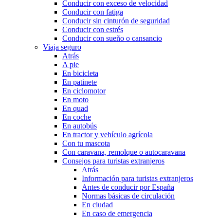
Conducir con exceso de velocidad
Conducir con fatiga
Conducir sin cinturón de seguridad
Conducir con estrés
Conducir con sueño o cansancio
Viaja seguro
Atrás
A pie
En bicicleta
En patinete
En ciclomotor
En moto
En quad
En coche
En autobús
En tractor y vehículo agrícola
Con tu mascota
Con caravana, remolque o autocaravana
Consejos para turistas extranjeros
Atrás
Información para turistas extranjeros
Antes de conducir por España
Normas básicas de circulación
En ciudad
En caso de emergencia