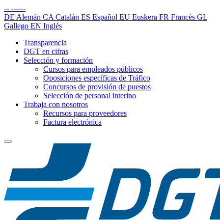
--
------
DE
Alemán
CA
Catalán
ES
Español
EU
Euskera
FR
Francés
GL
Gallego
EN
Inglés
Transparencia
DGT en cifras
Selección y formación
Cursos para empleados públicos
Oposiciones específicas de Tráfico
Concursos de provisión de puestos
Selección de personal interino
Trabaja con nosotros
Recursos para proveedores
Factura electrónica