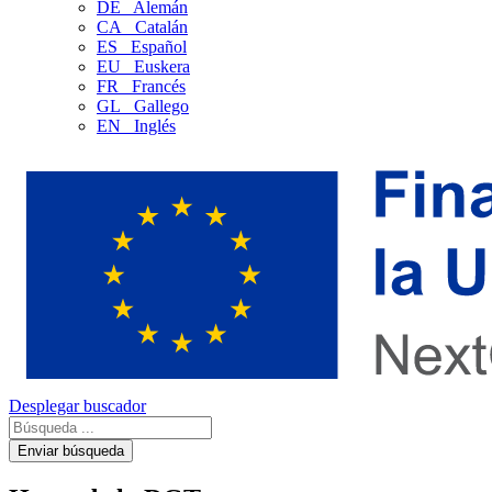
DE
Alemán
CA
Catalán
ES
Español
EU
Euskera
FR
Francés
GL
Gallego
EN
Inglés
Desplegar buscador
Enviar búsqueda