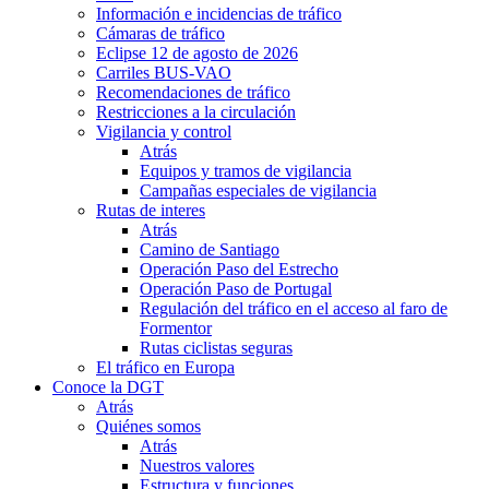
Información e incidencias de tráfico
Cámaras de tráfico
Eclipse 12 de agosto de 2026
Carriles BUS-VAO
Recomendaciones de tráfico
Restricciones a la circulación
Vigilancia y control
Atrás
Equipos y tramos de vigilancia
Campañas especiales de vigilancia
Rutas de interes
Atrás
Camino de Santiago
Operación Paso del Estrecho
Operación Paso de Portugal
Regulación del tráfico en el acceso al faro de
Formentor
Rutas ciclistas seguras
El tráfico en Europa
Conoce la DGT
Atrás
Quiénes somos
Atrás
Nuestros valores
Estructura y funciones