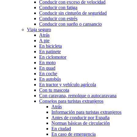
Conducir con exceso de velocidad
Conducir con fatiga
Conducir sin cinturón de seguridad
Conducir con estrés
Conducir con sueño o cansancio
Viaja seguro
Atrás
A pie
En bicicleta
En patinete
En ciclomotor
En moto
En quad
En coche
En autobús
En tractor y vehículo agrícola
Con tu mascota
Con caravana, remolque o autocaravana
Consejos para turistas extranjeros
Atrás
Información para turistas extranjeros
Antes de conducir por España
Normas básicas de circulación
En ciudad
En caso de emergencia