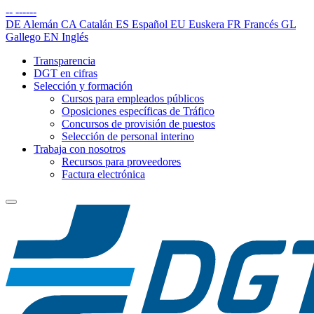
--
------
DE
Alemán
CA
Catalán
ES
Español
EU
Euskera
FR
Francés
GL
Gallego
EN
Inglés
Transparencia
DGT en cifras
Selección y formación
Cursos para empleados públicos
Oposiciones específicas de Tráfico
Concursos de provisión de puestos
Selección de personal interino
Trabaja con nosotros
Recursos para proveedores
Factura electrónica