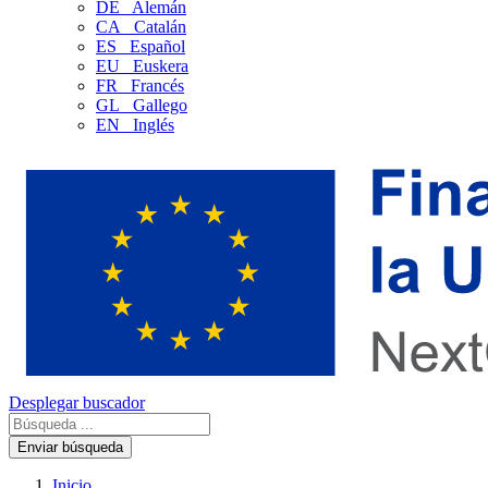
DE
Alemán
CA
Catalán
ES
Español
EU
Euskera
FR
Francés
GL
Gallego
EN
Inglés
Desplegar buscador
Enviar búsqueda
Inicio