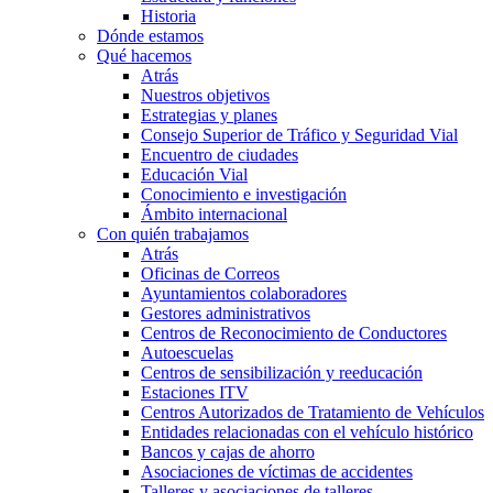
Historia
Dónde estamos
Qué hacemos
Atrás
Nuestros objetivos
Estrategias y planes
Consejo Superior de Tráfico y Seguridad Vial
Encuentro de ciudades
Educación Vial
Conocimiento e investigación
Ámbito internacional
Con quién trabajamos
Atrás
Oficinas de Correos
Ayuntamientos colaboradores
Gestores administrativos
Centros de Reconocimiento de Conductores
Autoescuelas
Centros de sensibilización y reeducación
Estaciones ITV
Centros Autorizados de Tratamiento de Vehículos
Entidades relacionadas con el vehículo histórico
Bancos y cajas de ahorro
Asociaciones de víctimas de accidentes
Talleres y asociaciones de talleres