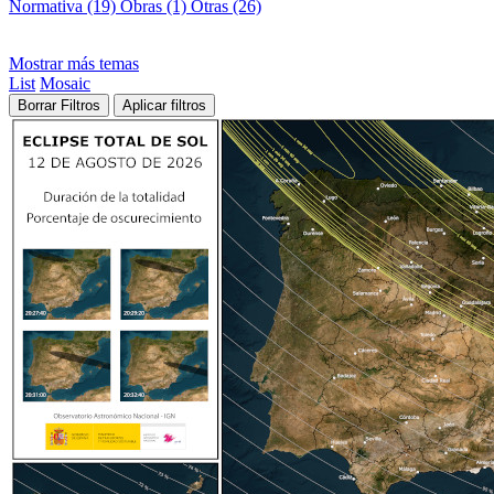
Normativa (19)
Obras (1)
Otras (26)
Mostrar más temas
List
Mosaic
Borrar Filtros
Aplicar filtros