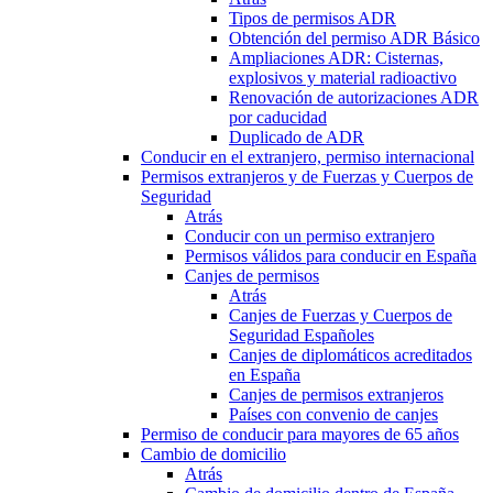
Tipos de permisos ADR
Obtención del permiso ADR Básico
Ampliaciones ADR: Cisternas,
explosivos y material radioactivo
Renovación de autorizaciones ADR
por caducidad
Duplicado de ADR
Conducir en el extranjero, permiso internacional
Permisos extranjeros y de Fuerzas y Cuerpos de
Seguridad
Atrás
Conducir con un permiso extranjero
Permisos válidos para conducir en España
Canjes de permisos
Atrás
Canjes de Fuerzas y Cuerpos de
Seguridad Españoles
Canjes de diplomáticos acreditados
en España
Canjes de permisos extranjeros
Países con convenio de canjes
Permiso de conducir para mayores de 65 años
Cambio de domicilio
Atrás