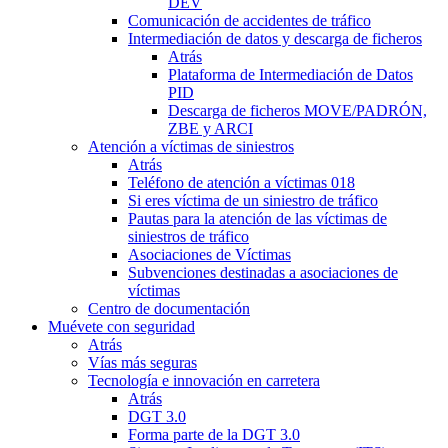
DEV
Comunicación de accidentes de tráfico
Intermediación de datos y descarga de ficheros
Atrás
Plataforma de Intermediación de Datos
PID
Descarga de ficheros MOVE/PADRÓN,
ZBE y ARCI
Atención a víctimas de siniestros
Atrás
Teléfono de atención a víctimas 018
Si eres víctima de un siniestro de tráfico
Pautas para la atención de las víctimas de
siniestros de tráfico
Asociaciones de Víctimas
Subvenciones destinadas a asociaciones de
víctimas
Centro de documentación
Muévete con seguridad
Atrás
Vías más seguras
Tecnología e innovación en carretera
Atrás
DGT 3.0
Forma parte de la DGT 3.0