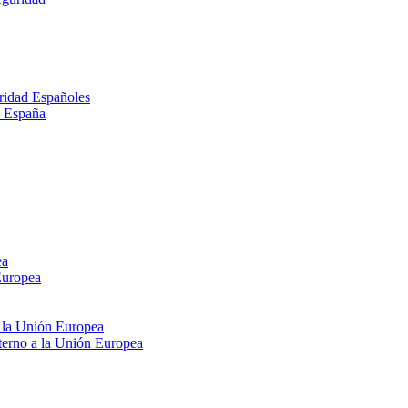
ridad Españoles
n España
ea
Europea
e la Unión Europea
xterno a la Unión Europea