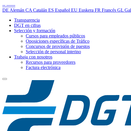
--
------
DE
Alemán
CA
Catalán
ES
Español
EU
Euskera
FR
Francés
GL
Gal
Transparencia
DGT en cifras
Selección y formación
Cursos para empleados públicos
Oposiciones específicas de Tráfico
Concursos de provisión de puestos
Selección de personal interino
Trabaja con nosotros
Recursos para proveedores
Factura electrónica