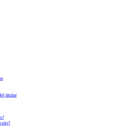
os
l titular
n?
culo?