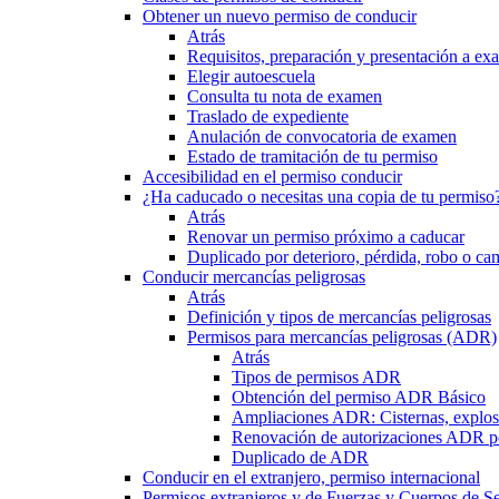
Obtener un nuevo permiso de conducir
Atrás
Requisitos, preparación y presentación a e
Elegir autoescuela
Consulta tu nota de examen
Traslado de expediente
Anulación de convocatoria de examen
Estado de tramitación de tu permiso
Accesibilidad en el permiso conducir
¿Ha caducado o necesitas una copia de tu permiso
Atrás
Renovar un permiso próximo a caducar
Duplicado por deterioro, pérdida, robo o ca
Conducir mercancías peligrosas
Atrás
Definición y tipos de mercancías peligrosas
Permisos para mercancías peligrosas (ADR)
Atrás
Tipos de permisos ADR
Obtención del permiso ADR Básico
Ampliaciones ADR: Cisternas, explosi
Renovación de autorizaciones ADR p
Duplicado de ADR
Conducir en el extranjero, permiso internacional
Permisos extranjeros y de Fuerzas y Cuerpos de S