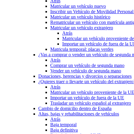
Atrás
Matricular un vehículo nuevo
Inscribir un Vehículo de Movilidad Person
Matricular un vehículo histórico
Rematricular un vehículo con matrícula anti
Matricular un vehículo extranjero
Atrás
Matricular un vehículo proveniente d
Importar un vehículo de fuera de la 
Matricula temporal: placas verdes
¿Vas a comprar o vender un vehículo de segunda
Atrás
Comprar un vehículo de segunda mano
Vender un vehículo de segunda mano
Donaciones, herencias y divorcios o separaciones
¿Quieres traer o llevarte un vehículo del extranjero
Atrás
Matricular un vehículo proveniente de la U
Importar un vehículo de fuera de la UE
Trasladar un vehículo español al extranjero
Cambio de domicilio dentro de España
Altas, bajas y rehabilitaciones de vehículos
Atrás
Baja temporal
Baja definitiva