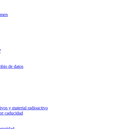
xamen
?
mbio de datos
vos y material radioactivo
or caducidad
eguridad