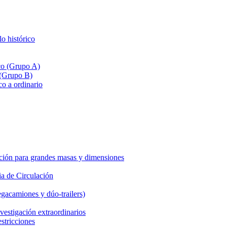
lo histórico
ico (Grupo A)
 (Grupo B)
co a ordinario
ción para grandes masas y dimensiones
a de Circulación
gacamiones y dúo-trailers)
vestigación extraordinarios
estricciones