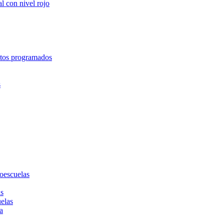
l con nivel rojo
entos programados
s
toescuelas
as
uelas
a