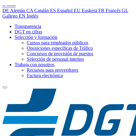
--
------
DE
Alemán
CA
Catalán
ES
Español
EU
Euskera
FR
Francés
GL
Gallego
EN
Inglés
Transparencia
DGT en cifras
Selección y formación
Cursos para empleados públicos
Oposiciones específicas de Tráfico
Concursos de provisión de puestos
Selección de personal interino
Trabaja con nosotros
Recursos para proveedores
Factura electrónica