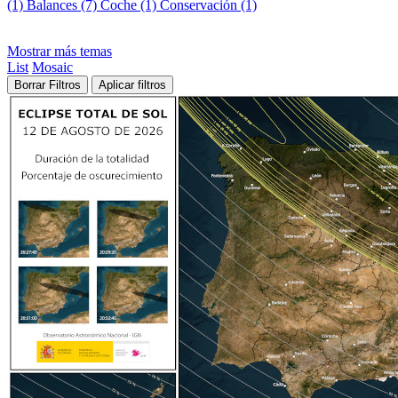
(1)
Balances (7)
Coche (1)
Conservación (1)
Mostrar más temas
List
Mosaic
Borrar Filtros
Aplicar filtros