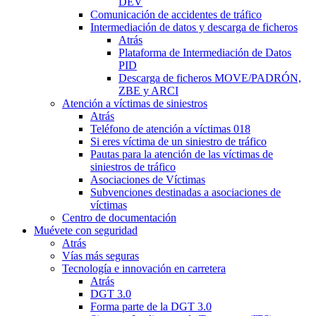
DEV
Comunicación de accidentes de tráfico
Intermediación de datos y descarga de ficheros
Atrás
Plataforma de Intermediación de Datos
PID
Descarga de ficheros MOVE/PADRÓN,
ZBE y ARCI
Atención a víctimas de siniestros
Atrás
Teléfono de atención a víctimas 018
Si eres víctima de un siniestro de tráfico
Pautas para la atención de las víctimas de
siniestros de tráfico
Asociaciones de Víctimas
Subvenciones destinadas a asociaciones de
víctimas
Centro de documentación
Muévete con seguridad
Atrás
Vías más seguras
Tecnología e innovación en carretera
Atrás
DGT 3.0
Forma parte de la DGT 3.0