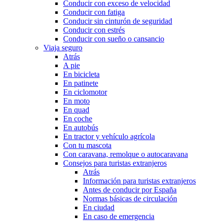
Conducir con exceso de velocidad
Conducir con fatiga
Conducir sin cinturón de seguridad
Conducir con estrés
Conducir con sueño o cansancio
Viaja seguro
Atrás
A pie
En bicicleta
En patinete
En ciclomotor
En moto
En quad
En coche
En autobús
En tractor y vehículo agrícola
Con tu mascota
Con caravana, remolque o autocaravana
Consejos para turistas extranjeros
Atrás
Información para turistas extranjeros
Antes de conducir por España
Normas básicas de circulación
En ciudad
En caso de emergencia