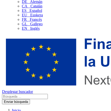
DE
Alemán
CA
Catalán
ES
Español
EU
Euskera
FR
Francés
GL
Gallego
EN
Inglés
Desplegar buscador
Enviar búsqueda
Inicio