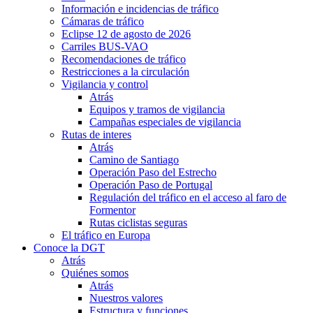
Información e incidencias de tráfico
Cámaras de tráfico
Eclipse 12 de agosto de 2026
Carriles BUS-VAO
Recomendaciones de tráfico
Restricciones a la circulación
Vigilancia y control
Atrás
Equipos y tramos de vigilancia
Campañas especiales de vigilancia
Rutas de interes
Atrás
Camino de Santiago
Operación Paso del Estrecho
Operación Paso de Portugal
Regulación del tráfico en el acceso al faro de
Formentor
Rutas ciclistas seguras
El tráfico en Europa
Conoce la DGT
Atrás
Quiénes somos
Atrás
Nuestros valores
Estructura y funciones