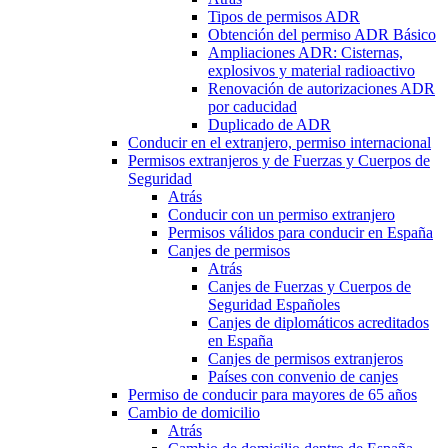
Tipos de permisos ADR
Obtención del permiso ADR Básico
Ampliaciones ADR: Cisternas,
explosivos y material radioactivo
Renovación de autorizaciones ADR
por caducidad
Duplicado de ADR
Conducir en el extranjero, permiso internacional
Permisos extranjeros y de Fuerzas y Cuerpos de
Seguridad
Atrás
Conducir con un permiso extranjero
Permisos válidos para conducir en España
Canjes de permisos
Atrás
Canjes de Fuerzas y Cuerpos de
Seguridad Españoles
Canjes de diplomáticos acreditados
en España
Canjes de permisos extranjeros
Países con convenio de canjes
Permiso de conducir para mayores de 65 años
Cambio de domicilio
Atrás