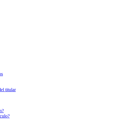
os
l titular
n?
culo?