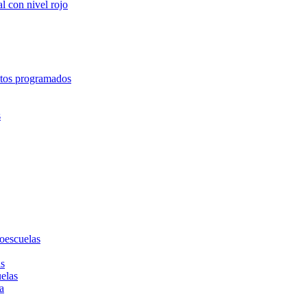
l con nivel rojo
entos programados
s
toescuelas
as
uelas
a