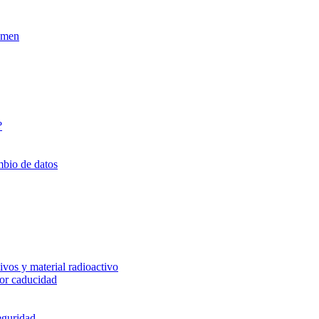
xamen
?
mbio de datos
vos y material radioactivo
or caducidad
eguridad