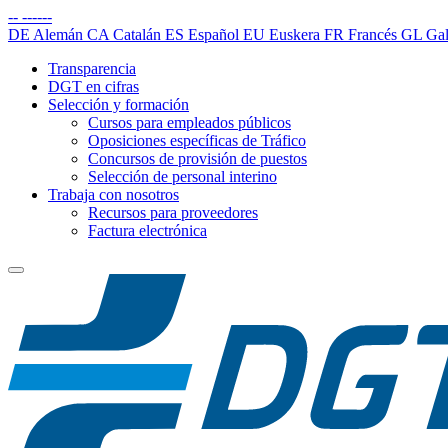
--
------
DE
Alemán
CA
Catalán
ES
Español
EU
Euskera
FR
Francés
GL
Gal
Transparencia
DGT en cifras
Selección y formación
Cursos para empleados públicos
Oposiciones específicas de Tráfico
Concursos de provisión de puestos
Selección de personal interino
Trabaja con nosotros
Recursos para proveedores
Factura electrónica