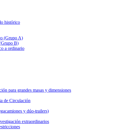
lo histórico
ico (Grupo A)
 (Grupo B)
co a ordinario
ción para grandes masas y dimensiones
a de Circulación
gacamiones y dúo-trailers)
vestigación extraordinarios
estricciones