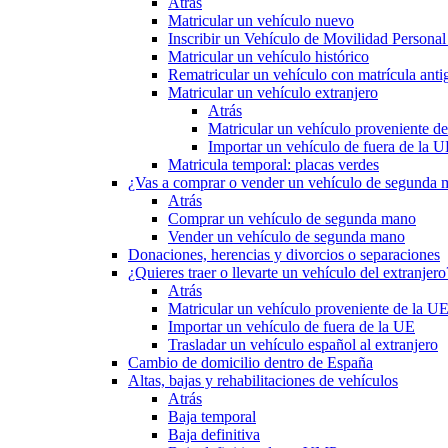
Atrás
Matricular un vehículo nuevo
Inscribir un Vehículo de Movilidad Person
Matricular un vehículo histórico
Rematricular un vehículo con matrícula anti
Matricular un vehículo extranjero
Atrás
Matricular un vehículo proveniente d
Importar un vehículo de fuera de la 
Matricula temporal: placas verdes
¿Vas a comprar o vender un vehículo de segunda
Atrás
Comprar un vehículo de segunda mano
Vender un vehículo de segunda mano
Donaciones, herencias y divorcios o separaciones
¿Quieres traer o llevarte un vehículo del extranjero
Atrás
Matricular un vehículo proveniente de la U
Importar un vehículo de fuera de la UE
Trasladar un vehículo español al extranjero
Cambio de domicilio dentro de España
Altas, bajas y rehabilitaciones de vehículos
Atrás
Baja temporal
Baja definitiva