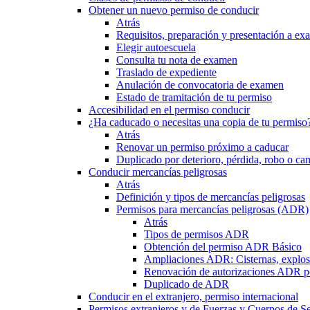
Obtener un nuevo permiso de conducir
Atrás
Requisitos, preparación y presentación a e
Elegir autoescuela
Consulta tu nota de examen
Traslado de expediente
Anulación de convocatoria de examen
Estado de tramitación de tu permiso
Accesibilidad en el permiso conducir
¿Ha caducado o necesitas una copia de tu permiso
Atrás
Renovar un permiso próximo a caducar
Duplicado por deterioro, pérdida, robo o ca
Conducir mercancías peligrosas
Atrás
Definición y tipos de mercancías peligrosas
Permisos para mercancías peligrosas (ADR)
Atrás
Tipos de permisos ADR
Obtención del permiso ADR Básico
Ampliaciones ADR: Cisternas, explosi
Renovación de autorizaciones ADR p
Duplicado de ADR
Conducir en el extranjero, permiso internacional
Permisos extranjeros y de Fuerzas y Cuerpos de S