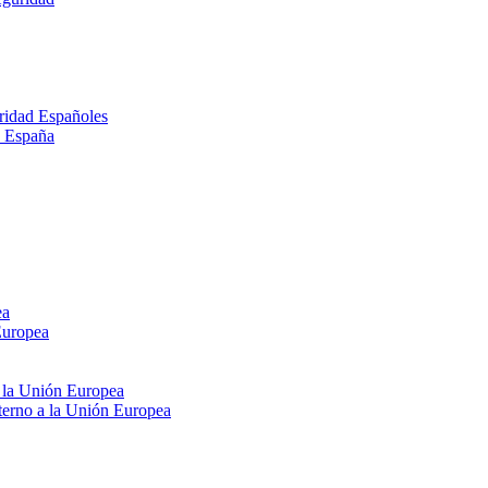
ridad Españoles
n España
ea
Europea
e la Unión Europea
xterno a la Unión Europea